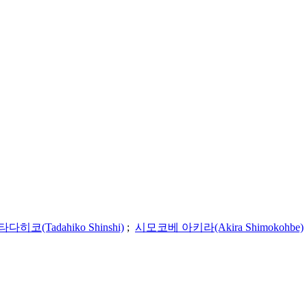
다히코(Tadahiko Shinshi)
;
시모코베 아키라(Akira Shimokohbe)