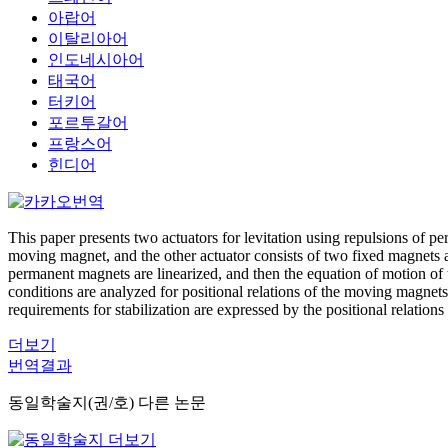
아랍어
이탈리아어
인도네시아어
태국어
터키어
포르투갈어
프랑스어
힌디어
This paper presents two actuators for levitation using repulsions of p
moving magnet, and the other actuator consists of two fixed magnets
permanent magnets are linearized, and then the equation of motion of t
conditions are analyzed for positional relations of the moving magnets
requirements for stabilization are expressed by the positional relations
더보기
번역결과
동일학술지(권/호) 다른 논문