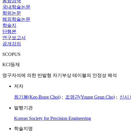
통합검색
국내학술논문
학위논문
해외학술논문
학술지
단행본
연구보고서
공개강의
SCOPUS
KCI등재
영구자석에 의한 반발형 자기부상 테이블의 안정성 해석
저자
최기봉(Kee-Bong Choi)
;
조영근(Young Geun Cho)
;
신시 타
발행기관
Korean Society for Precision Engineering
학술지명