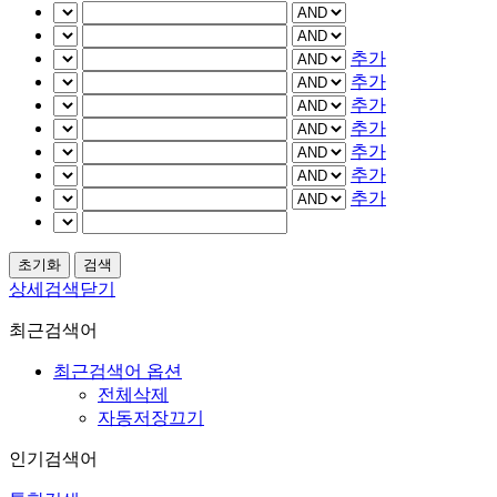
추가
추가
추가
추가
추가
추가
추가
상세검색닫기
최근검색어
최근검색어 옵션
전체삭제
자동저장끄기
인기검색어