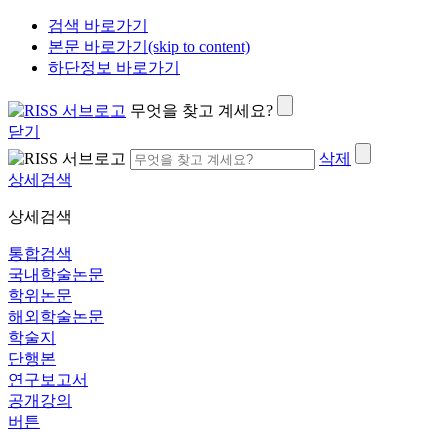
검색 바로가기
본문 바로가기(skip to content)
하단정보 바로가기
무엇을 찾고 계세요?
닫기
삭제
상세검색
상세검색
통합검색
국내학술논문
학위논문
해외학술논문
학술지
단행본
연구보고서
공개강의
버튼