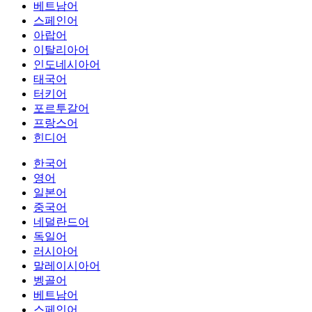
베트남어
스페인어
아랍어
이탈리아어
인도네시아어
태국어
터키어
포르투갈어
프랑스어
힌디어
한국어
영어
일본어
중국어
네덜란드어
독일어
러시아어
말레이시아어
벵골어
베트남어
스페인어