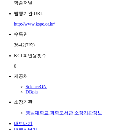
학술저널
발행기관 URL
http://www.kspe.or.kr/
수록면
36-42(7쪽)
KCI 피인용횟수
0
제공처
ScienceON
DBpia
소장기관
영남대학교 과학도서관
소장기관정보
내보내기
내책장담기