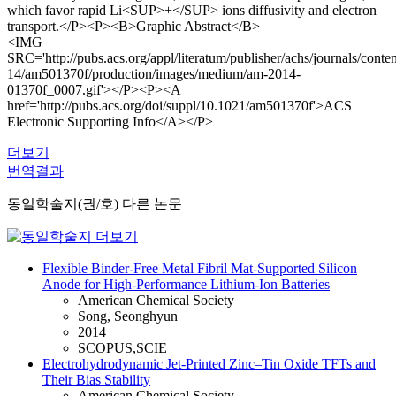
which favor rapid Li<SUP>+</SUP> ions diffusivity and electron
transport.</P><P><B>Graphic Abstract</B>
<IMG
SRC='http://pubs.acs.org/appl/literatum/publisher/achs/journals/cont
14/am501370f/production/images/medium/am-2014-
01370f_0007.gif'></P><P><A
href='http://pubs.acs.org/doi/suppl/10.1021/am501370f'>ACS
Electronic Supporting Info</A></P>
더보기
번역결과
동일학술지(권/호) 다른 논문
Flexible Binder-Free Metal Fibril Mat-Supported Silicon
Anode for High-Performance Lithium-Ion Batteries
American Chemical Society
Song, Seonghyun
2014
SCOPUS,SCIE
Electrohydrodynamic Jet-Printed Zinc–Tin Oxide TFTs and
Their Bias Stability
American Chemical Society