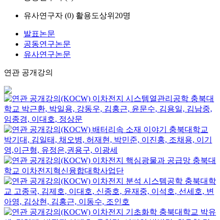
유사연구자 (
0
)
활용도상위20명
발표논문
공동연구논문
유사연구논문
연관 공개강의
이차전지 시스템열관리공학
충북대
학교
박근환, 박일용, 강동우, 김홍근, 윤문수, 김용일, 김남중,
임종경, 이대호, 정상문
배터리속 소재 이야기
충북대학교
박기대, 김일태, 채오병, 허재현, 박민준, 이진홍, 조채용, 이기
영,이근형, 유정은,권용구, 이광세
이차전지 핵심광물과 공급망
충북대
학교
이차전지혁신융합대학사업단
이차전지 분석 시스템공학
충북대학
교
고종국, 김제호, 이대호, 신종호, 윤재중, 이석호, 선세호, 변
아영, 김상현, 김홍근, 이동수, 조인호
이차전지 기초화학
충북대학교
박유