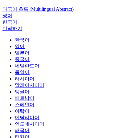
다국어 초록 (Multilingual Abstract)
영어
한국어
번역하기
한국어
영어
일본어
중국어
네덜란드어
독일어
러시아어
말레이시아어
벵골어
베트남어
스페인어
아랍어
이탈리아어
인도네시아어
태국어
터키어