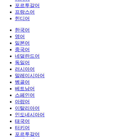
포르투갈어
프랑스어
힌디어
한국어
영어
일본어
중국어
네덜란드어
독일어
러시아어
말레이시아어
벵골어
베트남어
스페인어
아랍어
이탈리아어
인도네시아어
태국어
터키어
포르투갈어