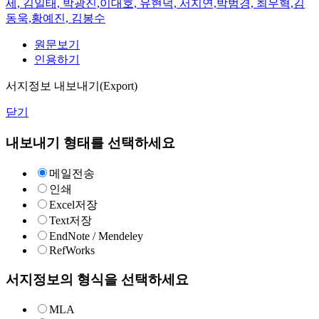
세, 김일태, 박광진,이대호, 유현덕, 서지연,박범경, 최우혁,김
동욱,황예진, 김봉수
원문보기
인용하기
서지정보 내보내기(Export)
닫기
내보내기 형태를 선택하세요
메일전송
인쇄
Excel저장
Text저장
EndNote / Mendeley
RefWorks
서지정보의 형식을 선택하세요
MLA