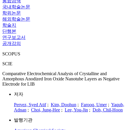
통합검색
국내학술논문
학위논문
해외학술논문
학술지
단행본
연구보고서
공개강의
SCOPUS
SCIE
Comparative Electrochemical Analysis of Crystalline and
Amorphous Anodized Iron Oxide Nanotube Layers as Negative
Electrode for LIB
저자
Pervez, Syed Atif
;
Kim, Doohun
;
Farooq, Umer
;
Yaqub,
Adnan
;
Choi, Jung-Hee
;
Lee, You-Jin
;
Doh, Chil-Hoon
발행기관