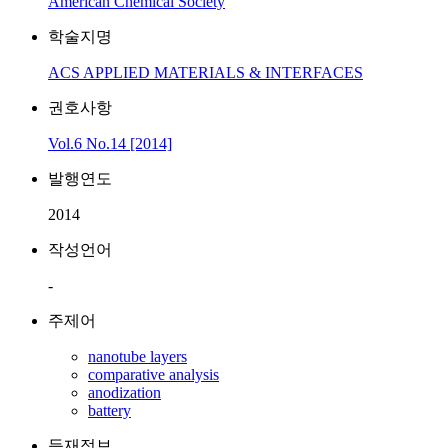
American Chemical Society
학술지명
ACS APPLIED MATERIALS & INTERFACES
권호사항
Vol.6 No.14 [2014]
발행연도
2014
작성언어
-
주제어
nanotube layers
comparative analysis
anodization
battery
등재정보