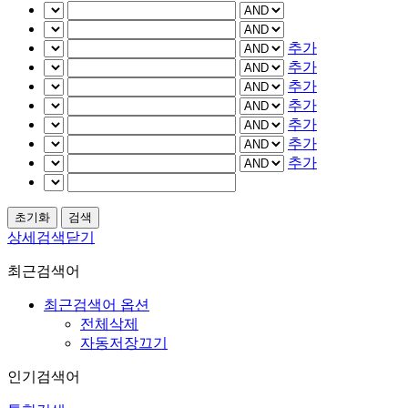
추가
추가
추가
추가
추가
추가
추가
상세검색닫기
최근검색어
최근검색어 옵션
전체삭제
자동저장끄기
인기검색어