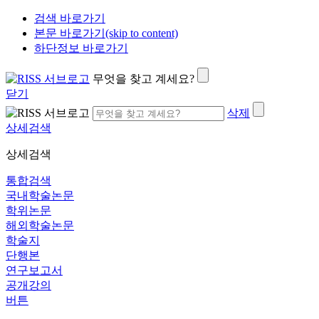
검색 바로가기
본문 바로가기(skip to content)
하단정보 바로가기
무엇을 찾고 계세요?
닫기
삭제
상세검색
상세검색
통합검색
국내학술논문
학위논문
해외학술논문
학술지
단행본
연구보고서
공개강의
버튼