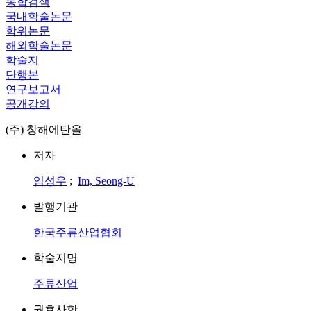
통합검색
국내학술논문
학위논문
해외학술논문
학술지
단행본
연구보고서
공개강의
(주) 창해에탄올
저자
임성우
;
Im, Seong-U
발행기관
한국주류산업협회
학술지명
주류산업
권호사항