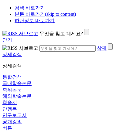
검색 바로가기
본문 바로가기(skip to content)
하단정보 바로가기
무엇을 찾고 계세요?
닫기
삭제
상세검색
상세검색
통합검색
국내학술논문
학위논문
해외학술논문
학술지
단행본
연구보고서
공개강의
버튼