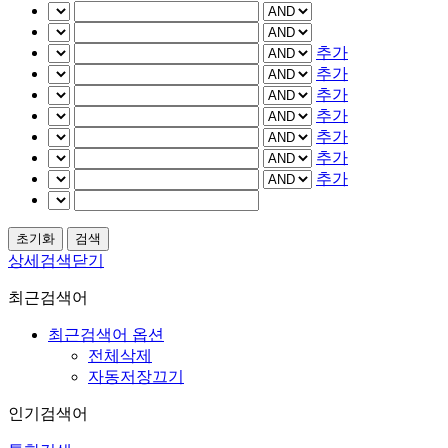
추가
추가
추가
추가
추가
추가
추가
상세검색닫기
최근검색어
최근검색어 옵션
전체삭제
자동저장끄기
인기검색어