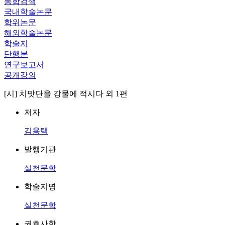
통합검색
국내학술논문
학위논문
해외학술논문
학술지
단행본
연구보고서
공개강의
[시] 치맛단을 강물에 적시다 외 1편
저자
김용택
발행기관
실천문학
학술지명
실천문학
권호사항