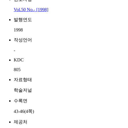
Vol.50 No.- [1998]
발행연도
1998
작성언어
-
KDC
805
자료형태
학술저널
수록면
43-46(4쪽)
제공처