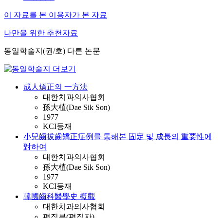
이 자료를 본 이용자가 본 자료
나만을 위한 추천자료
동일학술지(권/호) 다른 논문
成人矯正의 一方法
대한치과의사협회
孫大植(Dae Sik Son)
1977
KCI등재
小兒齒拔齒矯正症例를 통해본 固定 및 成長의 重要性에
對하여
대한치과의사협회
孫大植(Dae Sik Son)
1977
KCI등재
韓國齒科醫學史 槪觀
대한치과의사협회
편집부(편집자)