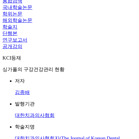
통합검색
국내학술논문
학위논문
해외학술논문
학술지
단행본
연구보고서
공개강의
KCI등재
싱가폴의 구강건강관리 현황
저자
김종배
발행기관
대한치과의사협회
학술지명
대한치과의사협회지(The Journal of Korean Dental