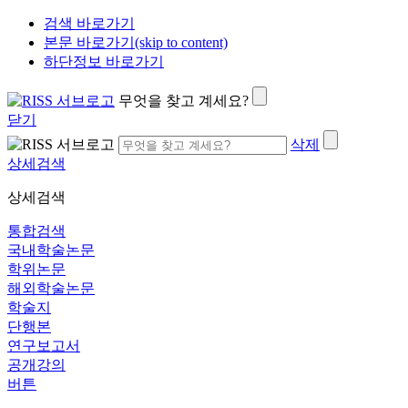
검색 바로가기
본문 바로가기(skip to content)
하단정보 바로가기
무엇을 찾고 계세요?
닫기
삭제
상세검색
상세검색
통합검색
국내학술논문
학위논문
해외학술논문
학술지
단행본
연구보고서
공개강의
버튼