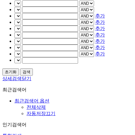
추가
추가
추가
추가
추가
추가
추가
상세검색닫기
최근검색어
최근검색어 옵션
전체삭제
자동저장끄기
인기검색어