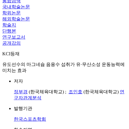
통합검색
국내학술논문
학위논문
해외학술논문
학술지
단행본
연구보고서
공개강의
KCI등재
유도선수의 마그네슘 음용수 섭취가 유·무산소성 운동능력에
미치는 효과
저자
정부경
(한국체육대학교) ;
조인호
(한국체육대학교)
연
구자관계분석
발행기관
한국스포츠학회