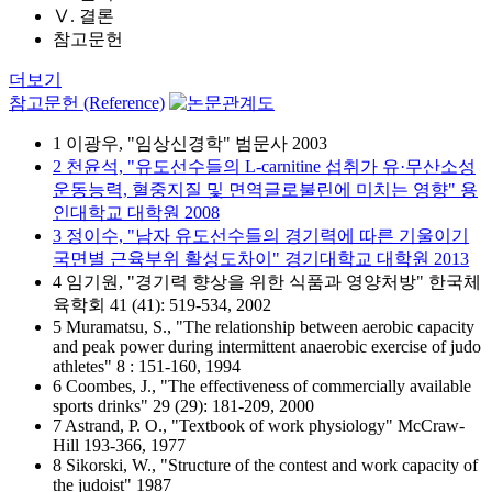
Ⅴ. 결론
참고문헌
더보기
참고문헌 (Reference)
1 이광우, "임상신경학" 범문사 2003
2 천윤석, "유도선수들의 L-carnitine 섭취가 유·무산소성
운동능력, 혈중지질 및 면역글로불린에 미치는 영향" 용
인대학교 대학원 2008
3 정이수, "남자 유도선수들의 경기력에 따른 기울이기
국면별 근육부위 활성도차이" 경기대학교 대학원 2013
4 임기원, "경기력 향상을 위한 식품과 영양처방" 한국체
육학회 41 (41): 519-534, 2002
5 Muramatsu, S., "The relationship between aerobic capacity
and peak power during intermittent anaerobic exercise of judo
athletes" 8 : 151-160, 1994
6 Coombes, J., "The effectiveness of commercially available
sports drinks" 29 (29): 181-209, 2000
7 Astrand, P. O., "Textbook of work physiology" McCraw-
Hill 193-366, 1977
8 Sikorski, W., "Structure of the contest and work capacity of
the judoist" 1987