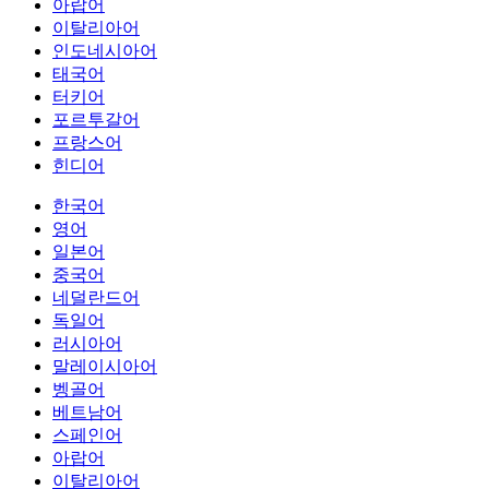
아랍어
이탈리아어
인도네시아어
태국어
터키어
포르투갈어
프랑스어
힌디어
한국어
영어
일본어
중국어
네덜란드어
독일어
러시아어
말레이시아어
벵골어
베트남어
스페인어
아랍어
이탈리아어