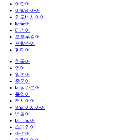
아랍어
이탈리아어
인도네시아어
태국어
터키어
포르투갈어
프랑스어
힌디어
한국어
영어
일본어
중국어
네덜란드어
독일어
러시아어
말레이시아어
벵골어
베트남어
스페인어
아랍어