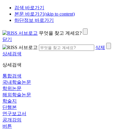
검색 바로가기
본문 바로가기(skip to content)
하단정보 바로가기
무엇을 찾고 계세요?
닫기
삭제
상세검색
상세검색
통합검색
국내학술논문
학위논문
해외학술논문
학술지
단행본
연구보고서
공개강의
버튼