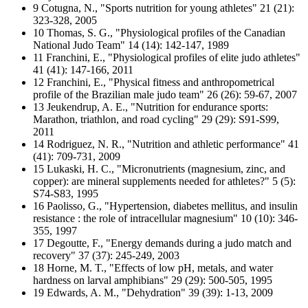
9 Cotugna, N., "Sports nutrition for young athletes" 21 (21):
323-328, 2005
10 Thomas, S. G., "Physiological profiles of the Canadian
National Judo Team" 14 (14): 142-147, 1989
11 Franchini, E., "Physiological profiles of elite judo athletes"
41 (41): 147-166, 2011
12 Franchini, E., "Physical fitness and anthropometrical
profile of the Brazilian male judo team" 26 (26): 59-67, 2007
13 Jeukendrup, A. E., "Nutrition for endurance sports:
Marathon, triathlon, and road cycling" 29 (29): S91-S99,
2011
14 Rodriguez, N. R., "Nutrition and athletic performance" 41
(41): 709-731, 2009
15 Lukaski, H. C., "Micronutrients (magnesium, zinc, and
copper): are mineral supplements needed for athletes?" 5 (5):
S74-S83, 1995
16 Paolisso, G., "Hypertension, diabetes mellitus, and insulin
resistance : the role of intracellular magnesium" 10 (10): 346-
355, 1997
17 Degoutte, F., "Energy demands during a judo match and
recovery" 37 (37): 245-249, 2003
18 Horne, M. T., "Effects of low pH, metals, and water
hardness on larval amphibians" 29 (29): 500-505, 1995
19 Edwards, A. M., "Dehydration" 39 (39): 1-13, 2009