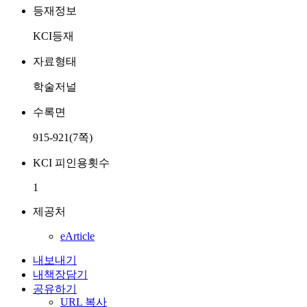
등재정보
KCI등재
자료형태
학술저널
수록면
915-921(7쪽)
KCI 피인용횟수
1
제공처
eArticle
내보내기
내책장담기
공유하기
URL 복사