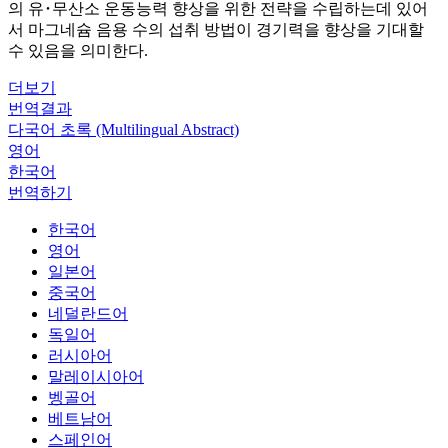
의 유･무산소 운동능력 향상을 위한 전략을 수립하는데 있어
서 마그네슘 음용 수의 섭취 방법이 경기력을 향상을 기대할
수 있음을 의미한다.
더보기
번역결과
다국어 초록 (Multilingual Abstract)
영어
한국어
번역하기
한국어
영어
일본어
중국어
네덜란드어
독일어
러시아어
말레이시아어
벵골어
베트남어
스페인어