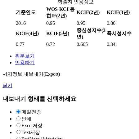
학술지 인용정보
WOS-KCI 통
기준연도
KCIF(2년)
KCIF(3년)
합IF(2년)
2016
0.95
0.95
0.86
중심성지수(3
KCIF(4년)
KCIF(5년)
즉시성지수
년)
0.77
0.72
0.665
0.34
원문보기
인용하기
서지정보 내보내기(Export)
닫기
내보내기 형태를 선택하세요
메일전송
인쇄
Excel저장
Text저장