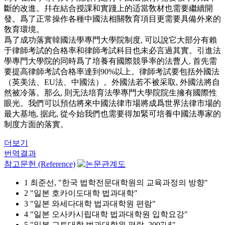
斷的改進。幷在結合授課和實踐上的适當敎材也需要繼續開
發。爲了正常操作各種中國法相關敎育項目更需要具備外來的
敎育環境。
爲了成功落實韓國法學專門大學院制度, 可以說它大部分有賴
于律師考試的合格率和律師考試科目也未必言過其實。引進法
學專門大學院的同時爲了培養有國際競爭率的法曹人, 首先需
要提高律師考試合格率達到90%以上。律師考試要包括外國法
（英美法、EU法、中國法）。外國法若不被采取, 外國法將自
然被冷落。那么, 則无法培育法學專門大學院院生擁有國際性
眼光。我們可以預估將來中國法律市場將成爲世界法律市場的
最大基地, 据此, 從今始我們也需要得加緊可培養中國法專家的
制度方面的落實。
더보기
번역결과
참고문헌 (Reference)
1 최준선, "한국 법학전문대학원의 교육과정의 방향"
2 "일본 호카이도대학 법과대학"
3 "일본 와세다대학 법과대학원 편람"
4 "일본 오사카시립대학 법과대학원 입학요강"
5 "일본 교토대학 법과대학원 편람, 2007년"