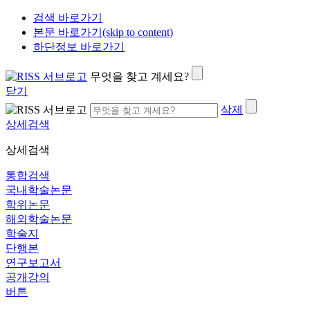
검색 바로가기
본문 바로가기(skip to content)
하단정보 바로가기
무엇을 찾고 계세요?
닫기
삭제
상세검색
상세검색
통합검색
국내학술논문
학위논문
해외학술논문
학술지
단행본
연구보고서
공개강의
버튼