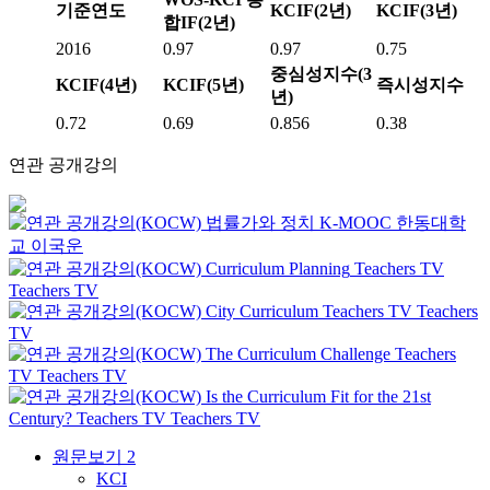
기준연도
KCIF(2년)
KCIF(3년)
합IF(2년)
2016
0.97
0.97
0.75
중심성지수(3
KCIF(4년)
KCIF(5년)
즉시성지수
년)
0.72
0.69
0.856
0.38
연관 공개강의
법률가와 정치
K-MOOC
한동대학
교 이국운
Curriculum Planning
Teachers TV
Teachers TV
City Curriculum
Teachers TV
Teachers
TV
The Curriculum Challenge
Teachers
TV
Teachers TV
Is the Curriculum Fit for the 21st
Century?
Teachers TV
Teachers TV
원문보기
2
KCI