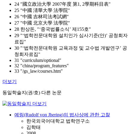
24 "國立政治大學 2007年度 第1, 2學期科目表"
25 "中國 淸華大學 法學院"
26 "中國 吉林司法考試網"
27 "中國 北京大學 法學院"
28 한상돈, "‘중국법률소식’ 제155호"
29 "‘법학전문대학원 설치인가 심사기준(안)’ 공청회자
료집"
30 "‘법학전문대학원 교육과정 및 교수법 개발연구’ 공
청회자료집"
31 "curriculum/optional"
32 "china/program_features"
33 "/gs_law/courses.htm"
더보기
동일학술지(권/호) 다른 논문
예링(Rudolf von Jhering)의 법사상에 관한 고찰
한국외국어대학교 법학연구소
김학태
2008