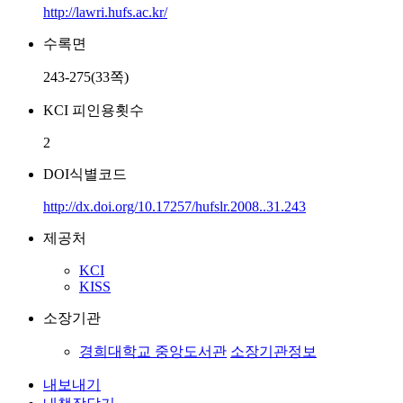
http://lawri.hufs.ac.kr/
수록면
243-275(33쪽)
KCI 피인용횟수
2
DOI식별코드
http://dx.doi.org/10.17257/hufslr.2008..31.243
제공처
KCI
KISS
소장기관
경희대학교 중앙도서관
소장기관정보
내보내기