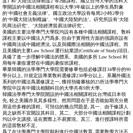
度1’和‘大陸法法律制度2’等2個課程。國立台灣大學的法科大
學開設的中國法相關課程有以大學3年級以上的學生爲對象
的‘中國社會主義法律’。國立政治大學設有每周2小時2學分
的‘中國大陸法制槪論’、‘中國大陸契約法’。硏究所設有‘大陸
民商法硏究’、‘大陸經濟貿易法律硏究’。
美國的主要法學專門大學院均設有各種中國法相關課程。敎科
課程主要以中國法入門爲多, 但由于實用性方面的强調亦設有
中國商法或中國經濟法, 以及與國際法相關的中國法課程。而
且美國的主要Law School 運行結業證(Certificate of Study)項目,
具備了進一步理解中國法的體系。美國的多所 Law School 利
用每年暑假運營在中國的暑假班課程。
畢業韓國的法學專門大學院需要修畢包括必修課目34學分的90
學分以上, 幷規定設專業敎科選修課230學分以上。系屬外國法
系列的中國法爲選修課之一, 獲得預備審核的25所法學專門大
學院中設有中國法相關科目的大學共有9所大學。
韓國法學專門大學院開設的中國法相關課程比台灣或日本領
先, 較之美國亦見其多樣性。然而問題在于是否能如期充分應
用這些多種的課程。可預估的幾点問題是, 其一、由于修課人
員之缺而不宜開設其科目。其二、大部分中國法相關課程計劃
均以中文講授, 這在實際上不易實現。其三、進行授課時所需
的适當敎材不足。
爲了在法學專門大學院順利進行中國法敎育, 需要敎學方法不