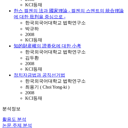
KCI등재
한스 켈젠의 法과 國家理論 - 켈젠의 스멘트의 統合理論
에 대한 批判을 중심으로 -
한국외국어대학교 법학연구소
박규하
2008
KCI등재
知的財産權의 證券化에 대한 小考
한국외국어대학교 법학연구소
김두환
2008
KCI등재
정치자금법과 공직선거법
한국외국어대학교 법학연구소
최용기 ( Choi Yong-ki )
2008
KCI등재
분석정보
활용도 분석
논문 주제 분석