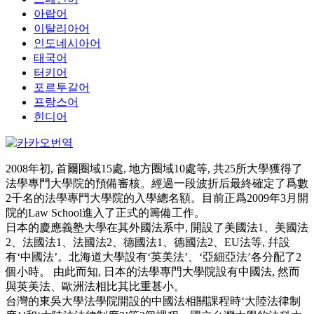
아랍어
이탈리아어
인도네시아어
태국어
터키어
포르투갈어
프랑스어
힌디어
2008年初, 首爾圈域15處, 地方圈域10處等, 共25所大學獲得了
法學專門大學院的預備審核。經過一段波折后最終確定了爲數
2千名的法學專門大學院的入學總名額。目前正爲2009年3月開
院的Law School進入了正式的籌備工作。
日本的慶應義塾大學在其外國法系中, 開設了美國法1、美國法
2、法國法1、法國法2、德國法1、德國法2、EU法等, 幷設
有‘中國法’。北海道大學設有‘英美法’、‘亞細亞法’各分配了2
個小時。 由此而知, 日本的法學專門大學院設有中國法, 然而
與英美法、歐洲法相比其比重甚小。
台灣的東吳大學法學院開設的中國法相關課程時‘大陸法律制