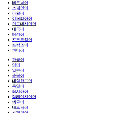
베트남어
스페인어
아랍어
이탈리아어
인도네시아어
태국어
터키어
포르투갈어
프랑스어
힌디어
한국어
영어
일본어
중국어
네덜란드어
독일어
러시아어
말레이시아어
벵골어
베트남어
스페인어