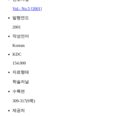
Vol.- No.5 [2001]
발행연도
2001
작성언어
Korean
KDC
154.000
자료형태
학술저널
수록면
309-317(9쪽)
제공처