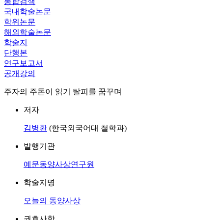
통합검색
국내학술논문
학위논문
해외학술논문
학술지
단행본
연구보고서
공개강의
주자의 주돈이 읽기 탈피를 꿈꾸며
저자
김병환
(한국외국어대 철학과)
발행기관
예문동양사상연구원
학술지명
오늘의 동양사상
권호사항