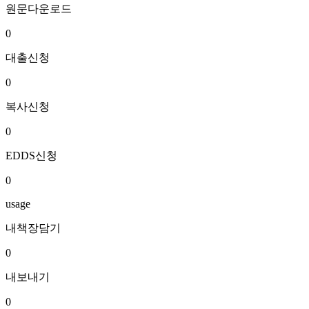
원문다운로드
0
대출신청
0
복사신청
0
EDDS신청
0
usage
내책장담기
0
내보내기
0