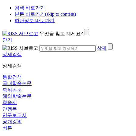
검색 바로가기
본문 바로가기(skip to content)
하단정보 바로가기
무엇을 찾고 계세요?
닫기
삭제
상세검색
상세검색
통합검색
국내학술논문
학위논문
해외학술논문
학술지
단행본
연구보고서
공개강의
버튼