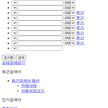
추가
추가
추가
추가
추가
추가
추가
상세검색닫기
최근검색어
최근검색어 옵션
전체삭제
자동저장끄기
인기검색어