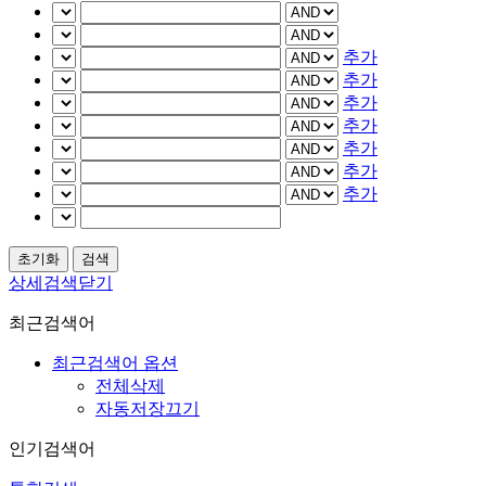
추가
추가
추가
추가
추가
추가
추가
상세검색닫기
최근검색어
최근검색어 옵션
전체삭제
자동저장끄기
인기검색어