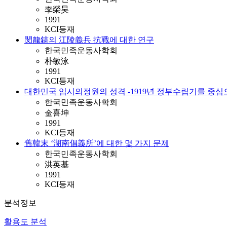
李榮昊
1991
KCI등재
閔龍鎬의 江陵義兵 抗戰에 대한 연구
한국민족운동사학회
朴敏泳
1991
KCI등재
대한민국 임시의정원의 성격 -1919년 정부수립기를 중심
한국민족운동사학회
金喜坤
1991
KCI등재
舊韓末 ‘湖南倡義所’에 대한 몇 가지 문제
한국민족운동사학회
洪英基
1991
KCI등재
분석정보
활용도 분석