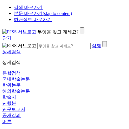
검색 바로가기
본문 바로가기(skip to content)
하단정보 바로가기
무엇을 찾고 계세요?
닫기
삭제
상세검색
상세검색
통합검색
국내학술논문
학위논문
해외학술논문
학술지
단행본
연구보고서
공개강의
버튼