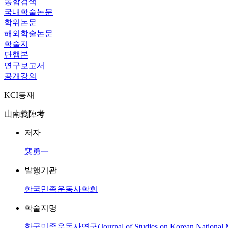
통합검색
국내학술논문
학위논문
해외학술논문
학술지
단행본
연구보고서
공개강의
KCI등재
山南義陣考
저자
裵勇一
발행기관
한국민족운동사학회
학술지명
한국민족운동사연구(Journal of Studies on Korean National 