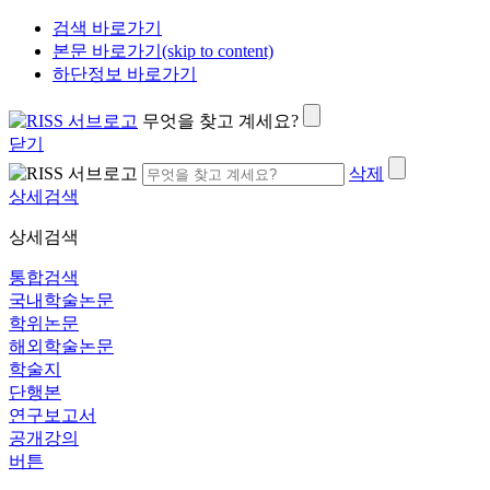
검색 바로가기
본문 바로가기(skip to content)
하단정보 바로가기
무엇을 찾고 계세요?
닫기
삭제
상세검색
상세검색
통합검색
국내학술논문
학위논문
해외학술논문
학술지
단행본
연구보고서
공개강의
버튼