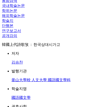
통합검색
국내학술논문
학위논문
해외학술논문
학술지
단행본
연구보고서
공개강의
韓國上代詩歌攷 : 한국상대시가고
저자
김승찬
발행기관
釜山大學校 人文大學 國語國文學科
학술지명
國語國文學
권호사항