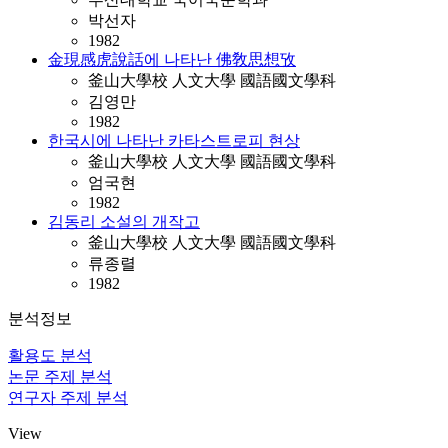
박선자
1982
金現感虎說話에 나타난 佛敎思想攷
釜山大學校 人文大學 國語國文學科
김영만
1982
한국시에 나타난 카타스트로피 현상
釜山大學校 人文大學 國語國文學科
엄국현
1982
김동리 소설의 개작고
釜山大學校 人文大學 國語國文學科
류종렬
1982
분석정보
활용도 분석
논문 주제 분석
연구자 주제 분석
View