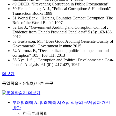
49 OECD, "Preventing Corruption in Public Procurement"
50 Heidenheimer, A. J., "Political Corruption: A Handbook"
Transaction Books 1989
51 World Bank, "Helping Countries Combat Corruption: The
Role of the World Bank" 1997
52 Liu J., "Government Auditing and Corruption Control :
Evidence from China's Provincial Panel data" 5 (5): 163-186,
2012
53 Gustavson, M., "Does Good Auditing Generate Quality of
Government?" Government Institute 2015
54 Albrnoz, F., "Decentralization, political competition and
corruption" 105 : 103-111, 2013
55 Nye, J. S., "Corruption and Political Development: a Cost-
benefit Analysis" 61 (61): 417-427, 1967
더보기
동일학술지(권/호) 다른 논문
부패범죄에 AI 범죄예측 시스템 적용의 문제점과 개선
방안
한국부패학회