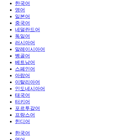
한국어
영어
일본어
중국어
네덜란드어
독일어
러시아어
말레이시아어
벵골어
베트남어
스페인어
아랍어
이탈리아어
인도네시아어
태국어
터키어
포르투갈어
프랑스어
힌디어
한국어
영어