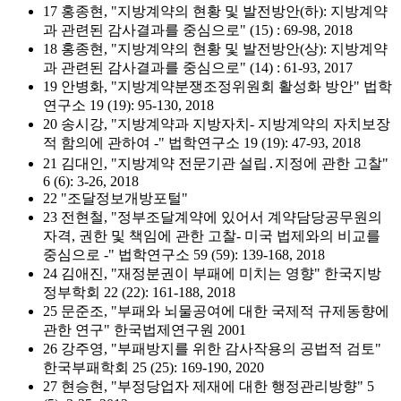
17 홍종현, "지방계약의 현황 및 발전방안(하): 지방계약
과 관련된 감사결과를 중심으로" (15) : 69-98, 2018
18 홍종현, "지방계약의 현황 및 발전방안(상): 지방계약
과 관련된 감사결과를 중심으로" (14) : 61-93, 2017
19 안병화, "지방계약분쟁조정위원회 활성화 방안" 법학
연구소 19 (19): 95-130, 2018
20 송시강, "지방계약과 지방자치- 지방계약의 자치보장
적 함의에 관하여 -" 법학연구소 19 (19): 47-93, 2018
21 김대인, "지방계약 전문기관 설립․지정에 관한 고찰"
6 (6): 3-26, 2018
22 "조달정보개방포털"
23 전현철, "정부조달계약에 있어서 계약담당공무원의
자격, 권한 및 책임에 관한 고찰- 미국 법제와의 비교를
중심으로 -" 법학연구소 59 (59): 139-168, 2018
24 김애진, "재정분권이 부패에 미치는 영향" 한국지방
정부학회 22 (22): 161-188, 2018
25 문준조, "부패와 뇌물공여에 대한 국제적 규제동향에
관한 연구" 한국법제연구원 2001
26 강주영, "부패방지를 위한 감사작용의 공법적 검토"
한국부패학회 25 (25): 169-190, 2020
27 현승현, "부정당업자 제재에 대한 행정관리방향" 5