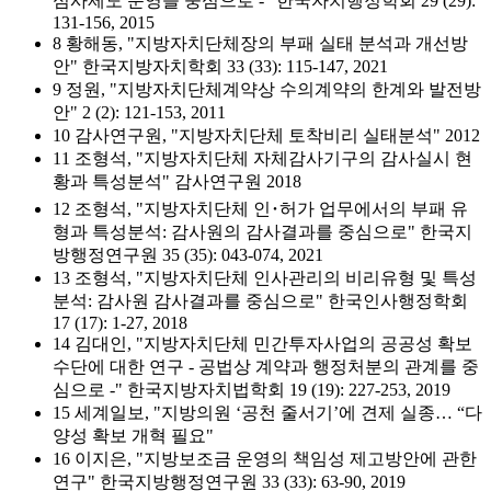
심사제도 운영을 중심으로 -" 한국자치행정학회 29 (29):
131-156, 2015
8 황해동, "지방자치단체장의 부패 실태 분석과 개선방
안" 한국지방자치학회 33 (33): 115-147, 2021
9 정원, "지방자치단체계약상 수의계약의 한계와 발전방
안" 2 (2): 121-153, 2011
10 감사연구원, "지방자치단체 토착비리 실태분석" 2012
11 조형석, "지방자치단체 자체감사기구의 감사실시 현
황과 특성분석" 감사연구원 2018
12 조형석, "지방자치단체 인･허가 업무에서의 부패 유
형과 특성분석: 감사원의 감사결과를 중심으로" 한국지
방행정연구원 35 (35): 043-074, 2021
13 조형석, "지방자치단체 인사관리의 비리유형 및 특성
분석: 감사원 감사결과를 중심으로" 한국인사행정학회
17 (17): 1-27, 2018
14 김대인, "지방자치단체 민간투자사업의 공공성 확보
수단에 대한 연구 - 공법상 계약과 행정처분의 관계를 중
심으로 -" 한국지방자치법학회 19 (19): 227-253, 2019
15 세계일보, "지방의원 ‘공천 줄서기’에 견제 실종… “다
양성 확보 개혁 필요"
16 이지은, "지방보조금 운영의 책임성 제고방안에 관한
연구" 한국지방행정연구원 33 (33): 63-90, 2019