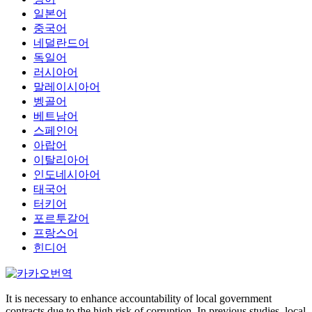
일본어
중국어
네덜란드어
독일어
러시아어
말레이시아어
벵골어
베트남어
스페인어
아랍어
이탈리아어
인도네시아어
태국어
터키어
포르투갈어
프랑스어
힌디어
It is necessary to enhance accountability of local government
contracts due to the high risk of corruption. In previous studies, local