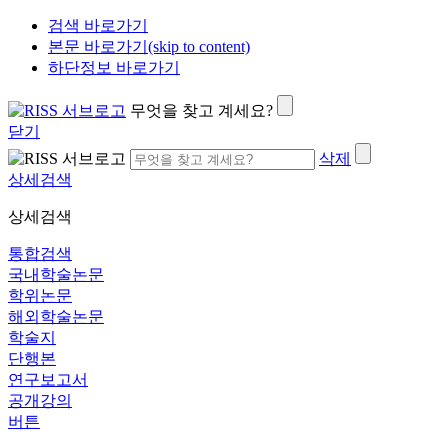
검색 바로가기
본문 바로가기(skip to content)
하단정보 바로가기
무엇을 찾고 계세요?
닫기
삭제
상세검색
상세검색
통합검색
국내학술논문
학위논문
해외학술논문
학술지
단행본
연구보고서
공개강의
버튼