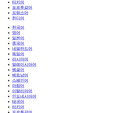
터키어
포르투갈어
프랑스어
힌디어
한국어
영어
일본어
중국어
네덜란드어
독일어
러시아어
말레이시아어
벵골어
베트남어
스페인어
아랍어
이탈리아어
인도네시아어
태국어
터키어
포르투갈어