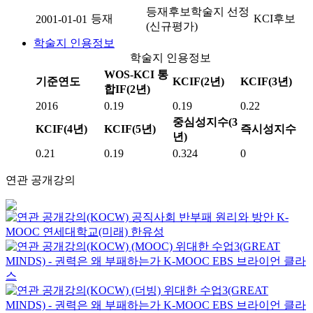
등재후보학술지 선정
등재
KCI후보
2001-01-01
(신규평가)
학술지 인용정보
학술지 인용정보
WOS-KCI 통
기준연도
KCIF(2년)
KCIF(3년)
합IF(2년)
2016
0.19
0.19
0.22
중심성지수(3
KCIF(4년)
KCIF(5년)
즉시성지수
년)
0.21
0.19
0.324
0
연관 공개강의
공직사회 반부패 원리와 방안
K-
MOOC
연세대학교(미래) 한유성
(MOOC) 위대한 수업3(GREAT
MINDS) - 권력은 왜 부패하는가
K-MOOC
EBS 브라이언 클라
스
(더빙) 위대한 수업3(GREAT
MINDS) - 권력은 왜 부패하는가
K-MOOC
EBS 브라이언 클라