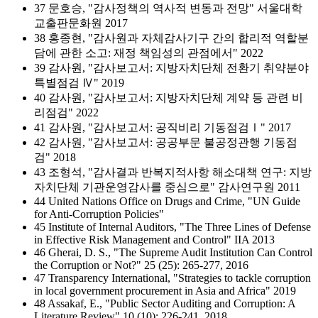
37 문호승, "감사정책의 역사적 변동과 전망" 서울대학
교출판문화원 2017
38 홍종현, "감사원과 자체감사기구 간의 합리적 역할분
담에 관한 소고: 재정 책임성의 관점에서" 2022
39 감사원, "감사보고서: 지방자치단체 전환기 취약분야
특별점검 Ⅳ" 2019
40 감사원, "감사보고서: 지방자치단체 계약 등 관련 비
리점검" 2022
41 감사원, "감사보고서: 공직비리 기동점검Ⅰ" 2017
42 감사원, "감사보고서: 공공부문 불공정관행 기동점
검" 2018
43 조형석, "감사결과 반복지적사항 해소대책 연구: 지방
자치단체 기관운영감사를 중심으로" 감사연구원 2011
44 United Nations Office on Drugs and Crime, "UN Guide
for Anti-Corruption Policies"
45 Institute of Internal Auditors, "The Three Lines of Defense
in Effective Risk Management and Control" IIA 2013
46 Gherai, D. S., "The Supreme Audit Institution Can Control
the Corruption or Not?" 25 (25): 265-277, 2016
47 Transparency International, "Strategies to tackle corruption
in local government procurement in Asia and Africa" 2019
48 Assakaf, E., "Public Sector Auditing and Corruption: A
Literature Review" 10 (10): 226-241, 2018