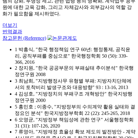
템의 강화, 투명성 제고, 관련 법령 등의 명확화, 계약업무 공무
원에 대한 교육 강화, 그리고 자체감사와 외부감사의 역할 강
화가 필요함을 제시하였다.
더보기
번역결과
참고문헌 (Reference)
1 박흥식, "한국 행정책임 연구 60년: 행정통제, 공직윤
리, 공직부패를 중심으로" 한국행정학회 50 (50): 339-
366, 2016
2 장지원, "한국 공공부문의 부패실태 추이분석" 한국행
정연구원 2008
3 최남희, "지방행정사무 유형별 부패: 지방자치단체에
서의 토착비리 발생구조와 대응방향" 93 : 13-16, 2013
4 김성호, "지방정치의 부패구조 개혁방안" 한국지방행
정연구원 2000
5 홍민호 ; 이종수, "지방정부의 수의계약 활용 실태와 결
정요인 분석" 한국지방정부학회 22 (22): 245-265, 2018
6 오영균, "지방정부 책임성에 관한 연구" 서울행정학회
31 (31): 107-126, 2020
7 류영아, "지방재정 효율성 확보 제도의 발전방안 - 계약