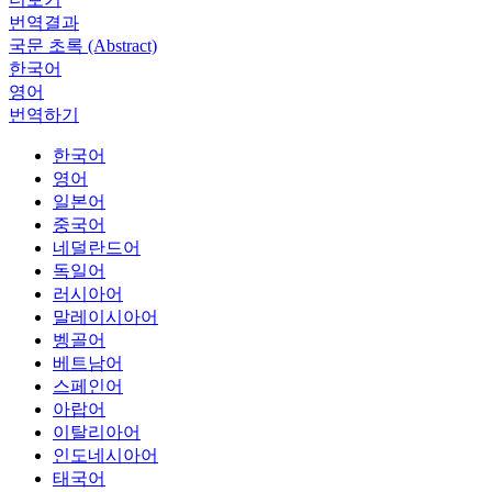
번역결과
국문 초록 (Abstract)
한국어
영어
번역하기
한국어
영어
일본어
중국어
네덜란드어
독일어
러시아어
말레이시아어
벵골어
베트남어
스페인어
아랍어
이탈리아어
인도네시아어
태국어