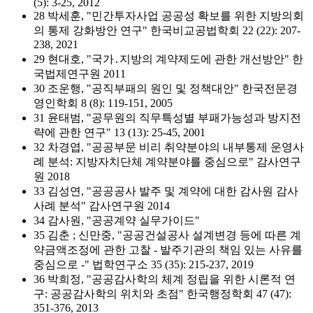
(5): 3-25, 2012
28 박세훈, "민간투자사업 공공성 확보를 위한 지방의회
의 통제 강화방안 연구" 한국비교공법학회 22 (22): 207-
238, 2021
29 현대호, "국가․지방의 계약제도에 관한 개선방안" 한
국법제연구원 2011
30 조운행, "공직부패의 원인 및 정책대안" 한국전문경
영인학회 8 (8): 119-151, 2005
31 윤태범, "공무원의 직무특성별 부패가능성과 방지전
략에 관한 연구" 13 (13): 25-45, 2001
32 차경엽, "공공부문 비리 취약분야의 내부통제 운영사
례 분석: 지방자치단체 계약분야를 중심으로" 감사연구
원 2018
33 김성연, "공공공사 발주 및 계약에 대한 감사원 감사
사례 분석" 감사연구원 2014
34 감사원, "공공계약 실무가이드"
35 김춘 ; 신만중, "공공건설공사 설계변경 등에 따른 계
약금액조정에 관한 고찰 - 발주기관의 책임 있는 사유를
중심으로 -" 법학연구소 35 (35): 215-237, 2019
36 박희정, "공공감사학의 체계 정립을 위한 시론적 연
구: 공공감사학의 위치와 초점" 한국행정학회 47 (47):
351-376, 2013