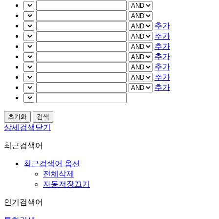
추가
추가
추가
추가
추가
추가
추가
상세검색닫기
최근검색어
최근검색어 옵션
전체삭제
자동저장끄기
인기검색어