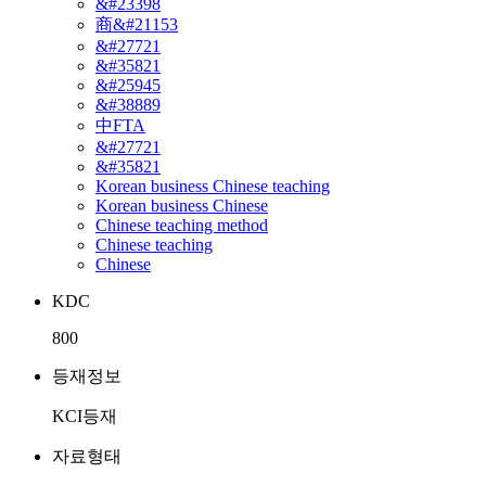
&#23398
商&#21153
&#27721
&#35821
&#25945
&#38889
中FTA
&#27721
&#35821
Korean business Chinese teaching
Korean business Chinese
Chinese teaching method
Chinese teaching
Chinese
KDC
800
등재정보
KCI등재
자료형태