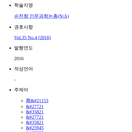
학술지명
순천향 인문과학논총(N/A)
권호사항
Vol.35 No.4 [2016]
발행연도
2016
작성언어
-
주제어
商&#21153
&#27721
&#35821
&#27721
&#35821
&#25945