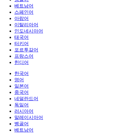
베트남어
스페인어
아랍어
이탈리아어
인도네시아어
태국어
터키어
포르투갈어
프랑스어
힌디어
한국어
영어
일본어
중국어
네덜란드어
독일어
러시아어
말레이시아어
벵골어
베트남어