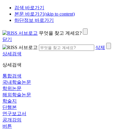
검색 바로가기
본문 바로가기(skip to content)
하단정보 바로가기
무엇을 찾고 계세요?
닫기
삭제
상세검색
상세검색
통합검색
국내학술논문
학위논문
해외학술논문
학술지
단행본
연구보고서
공개강의
버튼