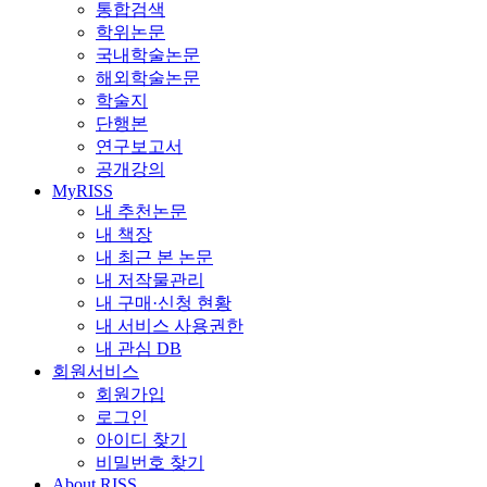
통합검색
학위논문
국내학술논문
해외학술논문
학술지
단행본
연구보고서
공개강의
MyRISS
내 추천논문
내 책장
내 최근 본 논문
내 저작물관리
내 구매·신청 현황
내 서비스 사용권한
내 관심 DB
회원서비스
회원가입
로그인
아이디 찾기
비밀번호 찾기
About RISS