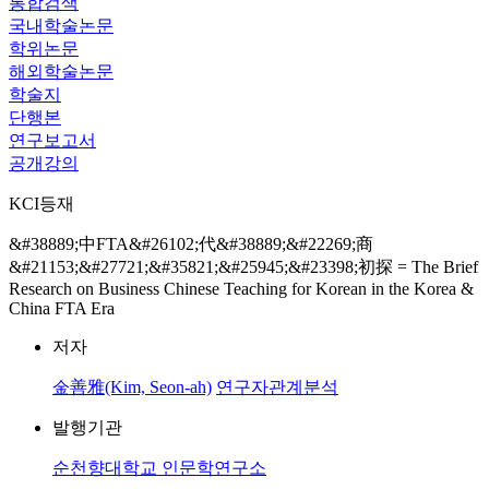
통합검색
국내학술논문
학위논문
해외학술논문
학술지
단행본
연구보고서
공개강의
KCI등재
&#38889;中FTA&#26102;代&#38889;&#22269;商
&#21153;&#27721;&#35821;&#25945;&#23398;初探 = The Brief
Research on Business Chinese Teaching for Korean in the Korea &
China FTA Era
저자
金善雅(Kim, Seon-ah)
연구자관계분석
발행기관
순천향대학교 인문학연구소