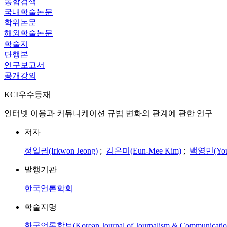
통합검색
국내학술논문
학위논문
해외학술논문
학술지
단행본
연구보고서
공개강의
KCI우수등재
인터넷 이용과 커뮤니케이션 규범 변화의 관계에 관한 연구
저자
정일권(Irkwon Jeong)
;
김은미(Eun-Mee Kim)
;
백영민(Youn
발행기관
한국언론학회
학술지명
한국언론학보(Korean Journal of Journalism & Communication