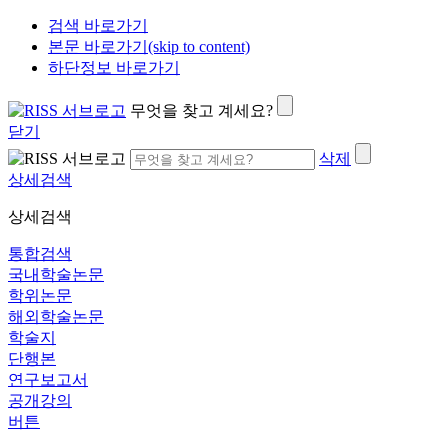
검색 바로가기
본문 바로가기(skip to content)
하단정보 바로가기
무엇을 찾고 계세요?
닫기
삭제
상세검색
상세검색
통합검색
국내학술논문
학위논문
해외학술논문
학술지
단행본
연구보고서
공개강의
버튼