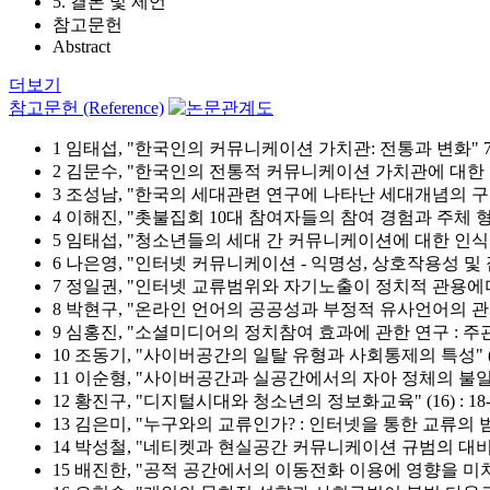
5. 결론 및 제언
참고문헌
Abstract
더보기
참고문헌 (Reference)
1 임태섭, "한국인의 커뮤니케이션 가치관: 전통과 변화" 7 : 52
2 김문수, "한국인의 전통적 커뮤니케이션 가치관에 대한 연구:
3 조성남, "한국의 세대관련 연구에 나타난 세대개념의 구분과 
4 이해진, "촛불집회 10대 참여자들의 참여 경험과 주체 형성" 비
5 임태섭, "청소년들의 세대 간 커뮤니케이션에 대한 인식 연구" 43
6 나은영, "인터넷 커뮤니케이션 - 익명성, 상호작용성 및 집단극
7 정일권, "인터넷 교류범위와 자기노출이 정치적 관용에미치는 영
8 박현구, "온라인 언어의 공공성과 부정적 유사언어의 관계에 관
9 심홍진, "소셜미디어의 정치참여 효과에 관한 연구 : 주관적
10 조동기, "사이버공간의 일탈 유형과 사회통제의 특성" (10) :
11 이순형, "사이버공간과 실공간에서의 자아 정체의 불일치" 대한
12 황진구, "디지털시대와 청소년의 정보화교육" (16) : 18-30
13 김은미, "누구와의 교류인가? : 인터넷을 통한 교류의 범위가
14 박성철, "네티켓과 현실공간 커뮤니케이션 규범의 대비연구" 한
15 배진한, "공적 공간에서의 이동전화 이용에 영향을 미치는 요