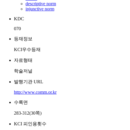
descriptive norm
injunctive norm
KDC
070
등재정보
KCI우수등재
자료형태
학술저널
발행기관 URL
http://www.comm.or.kr
수록면
283-312(30쪽)
KCI 피인용횟수