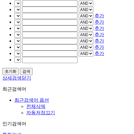
추가
추가
추가
추가
추가
추가
추가
상세검색닫기
최근검색어
최근검색어 옵션
전체삭제
자동저장끄기
인기검색어