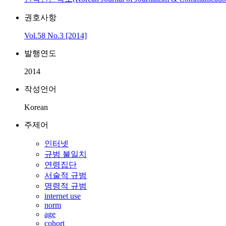
권호사항
Vol.58 No.3 [2014]
발행연도
2014
작성언어
Korean
주제어
인터넷
규범 불일치
연령집단
서술적 규범
명령적 규범
internet use
norm
age
cohort