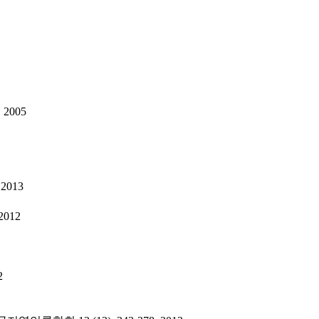
2005
013
012
2