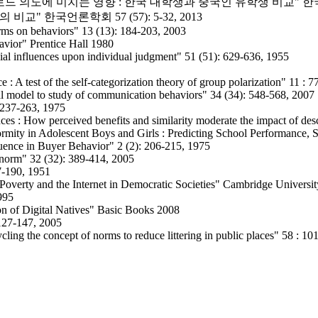
의도에 미치는 영향 : 한국 대학생과 중국인 유학생 비교" 한국지역언론학
교" 한국언론학회 57 (57): 5-32, 2013
rms on behaviors" 13 (13): 184-203, 2003
havior" Prentice Hall 1980
ial influences upon individual judgment" 51 (51): 629-636, 1955
 : A test of the self-categorization theory of group polarization" 11 : 
ial model to study of communication behaviors" 34 (34): 548-568, 2007
: 237-263, 1975
ces : How perceived benefits and similarity moderate the impact of des
ormity in Adolescent Boys and Girls : Predicting School Performance, 
luence in Buyer Behavior" 2 (2): 206-215, 1975
 norm" 32 (32): 389-414, 2005
7-190, 1951
 Poverty and the Internet in Democratic Societies" Cambridge Universi
995
ion of Digital Natives" Basic Books 2008
 127-147, 2005
cling the concept of norms to reduce littering in public places" 58 : 1