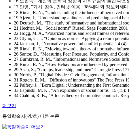
16 오현숙, "개인의 문화적 성향과 사회규범이 불법 다운로드 
17 민영, "가치, 참여, 인터넷 이용 : 386세대와 정보화세대의 비
18 Rimal, R. N., "Understanding the influence of perceived no
19 Ajzen, I., "Understanding attitudes and predicting social be
20 Deutsch, M., "The study of normative and informational soc
21 Hechter, M., "Social norms" Russell Sage Foundation 2001
22 Hogg, M. A., "Polarized norms and social frames of reference
23 Glynn, C. J., "Opinion as norms : Applying a return potent
24 Jackson, J., "Normative power and conflict potential" 4 (4)
25 Rimal, R. N., "Moving toward a theory of normative influen
26 Santor, D., "Measuring Peer Pressure, Popularity, and Conf
27 Burnkrant, R. M., "Informational and Normative Social Inf
28 Rimal, R. N., "How Behaviors are influenced by perceived
29 Asch, S., "Groups, leadership, and men" Carnegie Press 17
30 Norris, P., "Digital Divide : Civic Engagement, Information
31 Rogers, E. M., "Diffusion of innovations" The Free Press 1
32 Palfrey, J., "Born Digital : Understanding the First Generat
33 Lapinski, M. K., "An explication of social norms" 15 (15):
34 Cialdini, R. B., "A focus theory of normative conduct : Recy
더보기
동일학술지(권/호) 다른 논문