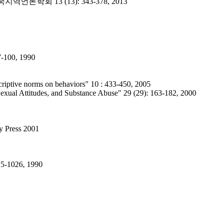
회 13 (13): 343-378, 2013
77-100, 1990
criptive norms on behaviors" 10 : 433-450, 2005
Sexual Attitudes, and Substance Abuse" 29 (29): 163-182, 2000
ty Press 2001
015-1026, 1990