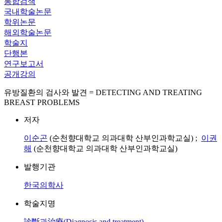
통합검색
국내학술논문
학위논문
해외학술논문
학술지
단행본
연구보고서
공개강의
유방질환의 검사와 발견 = DETECTING AND TREATING
BREAST PROBLEMS
저자
이순곤
(순천향대학교 의과대학 산부인과학교실) ;
이권
해
(순천향대학교 의과대학 산부인과학교실)
발행기관
한국의학사
학술지명
診斷과治療(Diagnosis and treatment)