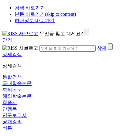
검색 바로가기
본문 바로가기(skip to content)
하단정보 바로가기
무엇을 찾고 계세요?
닫기
삭제
상세검색
상세검색
통합검색
국내학술논문
학위논문
해외학술논문
학술지
단행본
연구보고서
공개강의
버튼