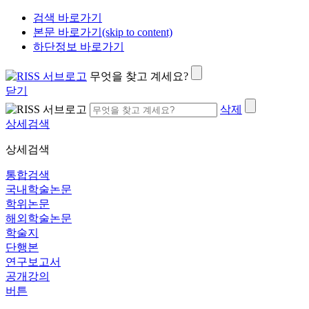
검색 바로가기
본문 바로가기(skip to content)
하단정보 바로가기
무엇을 찾고 계세요?
닫기
삭제
상세검색
상세검색
통합검색
국내학술논문
학위논문
해외학술논문
학술지
단행본
연구보고서
공개강의
버튼