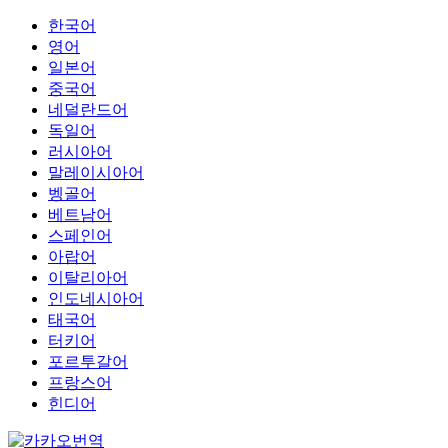
한국어
영어
일본어
중국어
네덜란드어
독일어
러시아어
말레이시아어
벵골어
베트남어
스페인어
아랍어
이탈리아어
인도네시아어
태국어
터키어
포르투갈어
프랑스어
힌디어