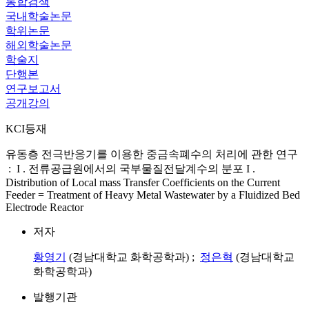
통합검색
국내학술논문
학위논문
해외학술논문
학술지
단행본
연구보고서
공개강의
KCI등재
유동층 전극반응기를 이용한 중금속폐수의 처리에 관한 연구
: I . 전류공급원에서의 국부물질전달계수의 분포 I .
Distribution of Local mass Transfer Coefficients on the Current
Feeder = Treatment of Heavy Metal Wastewater by a Fluidized Bed
Electrode Reactor
저자
황영기
(경남대학교 화학공학과) ;
정은혁
(경남대학교
화학공학과)
발행기관