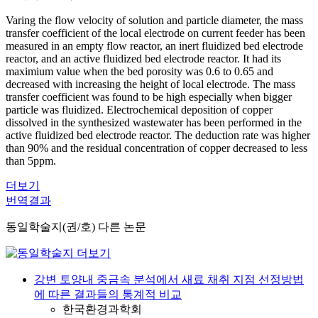
Varing the flow velocity of solution and particle diameter, the mass
transfer coefficient of the local electrode on current feeder has been
measured in an empty flow reactor, an inert fluidized bed electrode
reactor, and an active fluidized bed electrode reactor. It had its
maximium value when the bed porosity was 0.6 to 0.65 and
decreased with increasing the height of local electrode. The mass
transfer coefficient was found to be high especially when bigger
particle was fluidized. Electrochemical deposition of copper
dissolved in the synthesized wastewater has been performed in the
active fluidized bed electrode reactor. The deduction rate was higher
than 90% and the residual concentration of copper decreased to less
than 5ppm.
더보기
번역결과
동일학술지(권/호) 다른 논문
강변 토양내 중금속 분석에서 새료 채취 지점 선정방법
에 따른 결과들의 통계적 비교
한국환경과학회