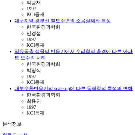
박광재
1997
KCI등재
대구지역 경부선 철도주변의 소음실태와 특성
한국환경과학회
민경섭
1997
KCI등재
역유동층 생물막 반응기에서 수리학적 충격에 따른 아파
트 오수의 처리
한국환경과학회
박영식
1997
KCI등재
내부순환반응기의 scale-up에 따른 동력학적 특성의 변화
한국환경과학회
최윤찬
1997
KCI등재
분석정보