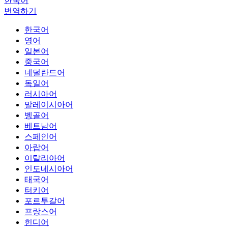
한국어
번역하기
한국어
영어
일본어
중국어
네덜란드어
독일어
러시아어
말레이시아어
벵골어
베트남어
스페인어
아랍어
이탈리아어
인도네시아어
태국어
터키어
포르투갈어
프랑스어
힌디어