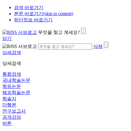
검색 바로가기
본문 바로가기(skip to content)
하단정보 바로가기
무엇을 찾고 계세요?
닫기
삭제
상세검색
상세검색
통합검색
국내학술논문
학위논문
해외학술논문
학술지
단행본
연구보고서
공개강의
버튼