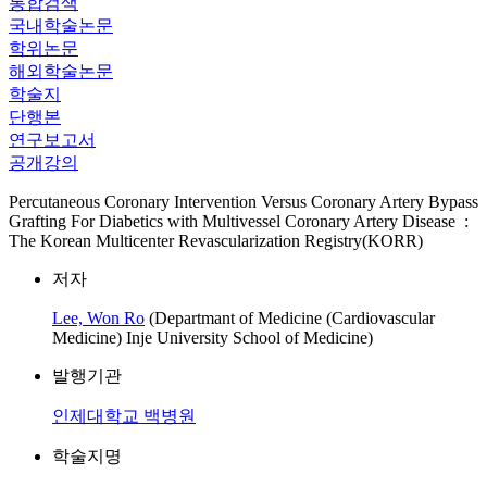
통합검색
국내학술논문
학위논문
해외학술논문
학술지
단행본
연구보고서
공개강의
Percutaneous Coronary Intervention Versus Coronary Artery Bypass
Grafting For Diabetics with Multivessel Coronary Artery Disease :
The Korean Multicenter Revascularization Registry(KORR)
저자
Lee, Won Ro
(Departmant of Medicine (Cardiovascular
Medicine) Inje University School of Medicine)
발행기관
인제대학교 백병원
학술지명