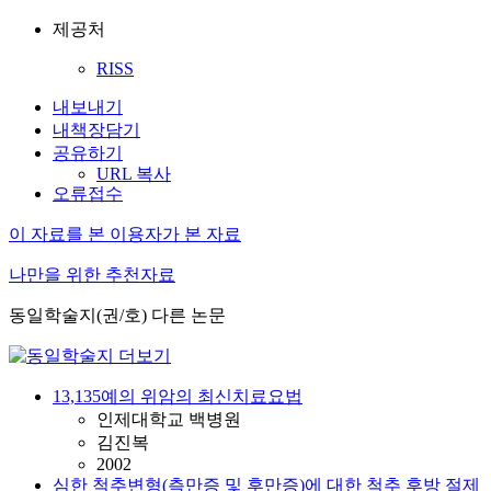
제공처
RISS
내보내기
내책장담기
공유하기
URL 복사
오류접수
이 자료를 본 이용자가 본 자료
나만을 위한 추천자료
동일학술지(권/호) 다른 논문
13,135예의 위암의 최신치료요법
인제대학교 백병원
김진복
2002
심한 척추변형(측만증 및 후만증)에 대한 척추 후방 절제