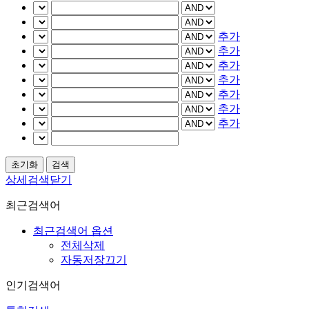
추가
추가
추가
추가
추가
추가
추가
상세검색닫기
최근검색어
최근검색어 옵션
전체삭제
자동저장끄기
인기검색어