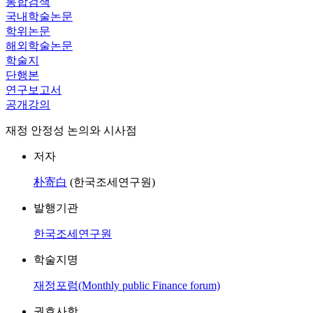
통합검색
국내학술논문
학위논문
해외학술논문
학술지
단행본
연구보고서
공개강의
재정 안정성 논의와 시사점
저자
朴寄白
(한국조세연구원)
발행기관
한국조세연구원
학술지명
재정포럼(Monthly public Finance forum)
권호사항