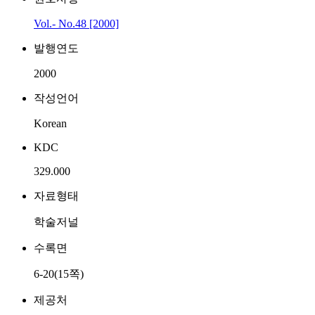
Vol.- No.48 [2000]
발행연도
2000
작성언어
Korean
KDC
329.000
자료형태
학술저널
수록면
6-20(15쪽)
제공처