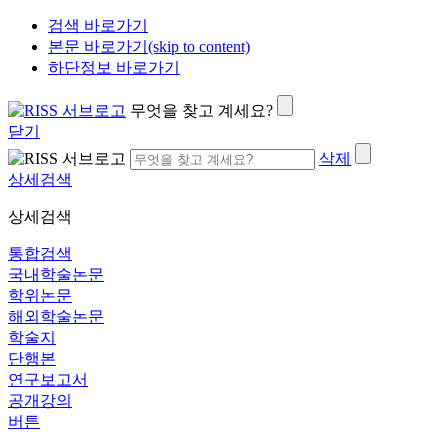
검색 바로가기
본문 바로가기(skip to content)
하단정보 바로가기
무엇을 찾고 계세요?
닫기
삭제
상세검색
상세검색
통합검색
국내학술논문
학위논문
해외학술논문
학술지
단행본
연구보고서
공개강의
버튼