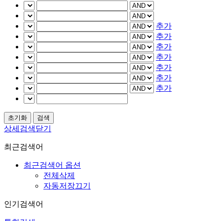
추가
추가
추가
추가
추가
추가
추가
상세검색닫기
최근검색어
최근검색어 옵션
전체삭제
자동저장끄기
인기검색어