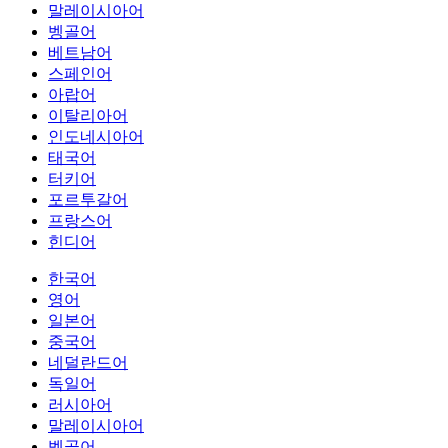
말레이시아어
벵골어
베트남어
스페인어
아랍어
이탈리아어
인도네시아어
태국어
터키어
포르투갈어
프랑스어
힌디어
한국어
영어
일본어
중국어
네덜란드어
독일어
러시아어
말레이시아어
벵골어