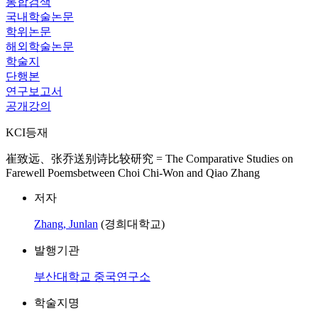
통합검색
국내학술논문
학위논문
해외학술논문
학술지
단행본
연구보고서
공개강의
KCI등재
崔致远、张乔送别诗比较研究 = The Comparative Studies on
Farewell Poemsbetween Choi Chi-Won and Qiao Zhang
저자
Zhang, Junlan
(경희대학교)
발행기관
부산대학교 중국연구소
학술지명