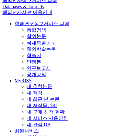
해외전자정보서비스 검색
Databases & Journals
해외전자자료 이용안내
학술연구정보서비스 검색
통합검색
학위논문
국내학술논문
해외학술논문
학술지
단행본
연구보고서
공개강의
MyRISS
내 추천논문
내 책장
내 최근 본 논문
내 저작물관리
내 구매·신청 현황
내 서비스 사용권한
내 관심 DB
회원서비스