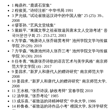
1 梅鼎祚, "鹿裘石室集"
2 程俊英, "诗经注析" 中华书局 1991
3 尹允镇, "试论崔致远汉诗中的中国人物" 25 (25): 39-,
2008
4 缪荃孙, "艺风文堂续集"
5 黨銀平, "東國文學之祖崔致遠與唐末文人交游考述" 중
국어문연구회 25 : 253-272, 2003
6 方学森, "晚唐诗人张乔籍贯考辩" 池州学院文学与传媒
学院 29 (29): 2019
7 方学森, "晚唐池州诗人张乔三考" 池州学院文学与传媒
学院 30 (30): 2016
8 任冬青, "晚唐张乔诗歌的语言艺术与美学风格" 南京师
范大学文学院 (4) : 2017
9 姜昌求, "新罗人和唐代人的赠诗研究" 南京师范大学
2008
10 姜昌求, "新罗人和唐代人的赠诗研究" 南京师范大学,
2008
11 王水根, "张乔诗误, 缺收考辩" 宜春学院 2010
12 汤华泉, "张乔考论" 1985
13 成乐喜, "崔致远的诗精神研究" 中央大学, 1986
14 朴鲁春, "崔致远的诗作品小考" 檀国大学, 东洋学研究