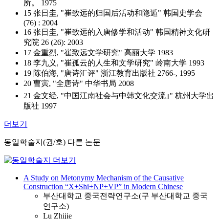
所。 1975
15 张日圭, "崔致远的归国后活动和隐遁" 韩国史学会
(76) : 2004
16 张日圭, "崔致远的入唐修学和活动" 韩国精神文化研
究院 26 (26): 2003
17 金重烈, "崔致远文学研究" 高丽大学 1983
18 李九义, "崔孤云的人生和文学研究" 岭南大学 1993
19 陈伯海, "唐诗汇评" 浙江教育出版社 2766-, 1995
20 曹寅, "全唐诗" 中华书局 2008
21 金文经, "中国江南社会与中韩文化交流｣" 杭州大学出
版社 1997
더보기
동일학술지(권/호) 다른 논문
A Study on Metonymy Mechanism of the Causative
Construction “X+Shi+NP+VP” in Modern Chinese
부산대학교 중국전략연구소(구 부산대학교 중국
연구소)
Lu Zhijie