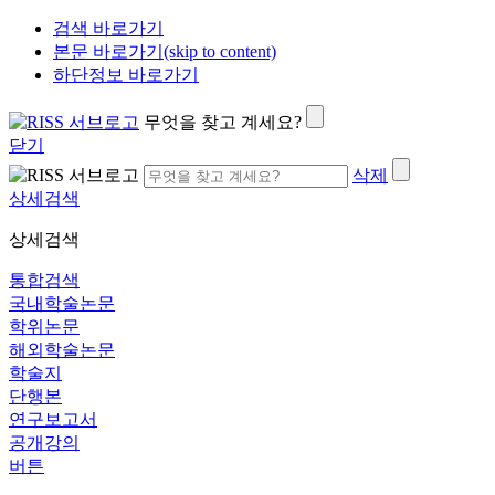
검색 바로가기
본문 바로가기(skip to content)
하단정보 바로가기
무엇을 찾고 계세요?
닫기
삭제
상세검색
상세검색
통합검색
국내학술논문
학위논문
해외학술논문
학술지
단행본
연구보고서
공개강의
버튼