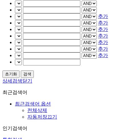
추가
추가
추가
추가
추가
추가
추가
상세검색닫기
최근검색어
최근검색어 옵션
전체삭제
자동저장끄기
인기검색어