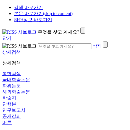
검색 바로가기
본문 바로가기(skip to content)
하단정보 바로가기
무엇을 찾고 계세요?
닫기
삭제
상세검색
상세검색
통합검색
국내학술논문
학위논문
해외학술논문
학술지
단행본
연구보고서
공개강의
버튼