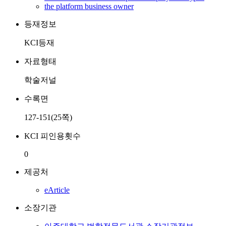
the platform business owner
등재정보
KCI등재
자료형태
학술저널
수록면
127-151(25쪽)
KCI 피인용횟수
0
제공처
eArticle
소장기관