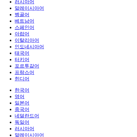
러시아어
말레이시아어
벵골어
베트남어
스페인어
아랍어
이탈리아어
인도네시아어
태국어
터키어
포르투갈어
프랑스어
힌디어
한국어
영어
일본어
중국어
네덜란드어
독일어
러시아어
말레이시아어