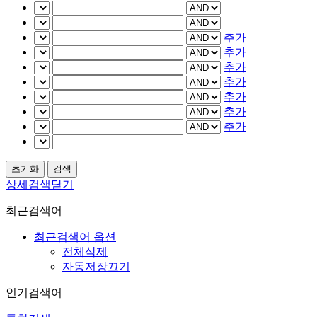
추가
추가
추가
추가
추가
추가
추가
상세검색닫기
최근검색어
최근검색어 옵션
전체삭제
자동저장끄기
인기검색어