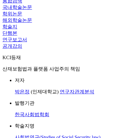
통합검색
국내학술논문
학위논문
해외학술논문
학술지
단행본
연구보고서
공개강의
KCI등재
산재보험법과 플랫폼 사업주의 책임
저자
박은정
(인제대학교)
연구자관계분석
발행기관
한국사회법학회
학술지명
사회법연구(Studies of Socisl Security law)