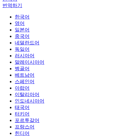
번역하기
한국어
영어
일본어
중국어
네덜란드어
독일어
러시아어
말레이시아어
벵골어
베트남어
스페인어
아랍어
이탈리아어
인도네시아어
태국어
터키어
포르투갈어
프랑스어
힌디어