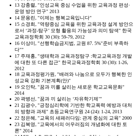
13 강충렬, "인성교육 중심 수업을 위한 교육과정 편성·
운영 방안 연구" 2013
14 문용린, "이제는 행복교육입니다"
15 소경희, "역량중심 교육을 위한 교육과정 설계 방안으
로서 ‘과정-탐구’ 모형 활용의 가능성과 의미 탐색" 한국
교육과정학회 30 (30): 59-79, 2012
16 이상미, "선행학습금지법, 교원 87. 5%"준비 부족하
다""
17 주재홍, "생태학과 교육과정탐구 :학교교육과정 개발
에 대한 또 다른 접근" 한국교육과정학회 30 (30): 1-26,
2012
18 교육과정평가원, "배려와 나눔으로 모두가 행복한 인
성교육 강화 기본계획(안)"
19 오인탁, "꿈과 끼를 살리는 새로운 학교교육문화"
2014
20 곽병선, "꿈과 끼 살리는 ‘자유학기제’"
21 김광수, "긍정심리학에 기반한 학교폭력 예방과 대처
의 방향과 과제" 초등교육연구원 24 (24): 1-24, 2013
22 정은혜, "교육의 새패러다임: 관계 중심의 교육" 2000
23 김복영, "교육에서의 어우러짐의 개념화에 대한 토
론" 2014