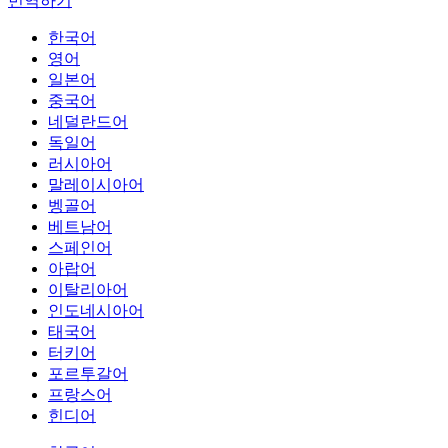
번역하기
한국어
영어
일본어
중국어
네덜란드어
독일어
러시아어
말레이시아어
벵골어
베트남어
스페인어
아랍어
이탈리아어
인도네시아어
태국어
터키어
포르투갈어
프랑스어
힌디어