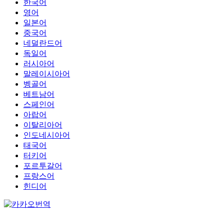
한국어
영어
일본어
중국어
네덜란드어
독일어
러시아어
말레이시아어
벵골어
베트남어
스페인어
아랍어
이탈리아어
인도네시아어
태국어
터키어
포르투갈어
프랑스어
힌디어