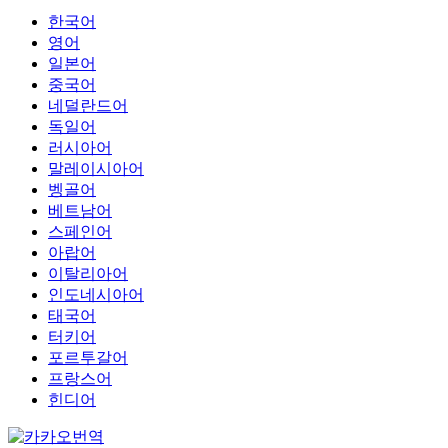
한국어
영어
일본어
중국어
네덜란드어
독일어
러시아어
말레이시아어
벵골어
베트남어
스페인어
아랍어
이탈리아어
인도네시아어
태국어
터키어
포르투갈어
프랑스어
힌디어