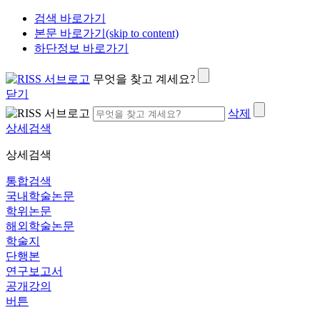
검색 바로가기
본문 바로가기(skip to content)
하단정보 바로가기
무엇을 찾고 계세요?
닫기
삭제
상세검색
상세검색
통합검색
국내학술논문
학위논문
해외학술논문
학술지
단행본
연구보고서
공개강의
버튼