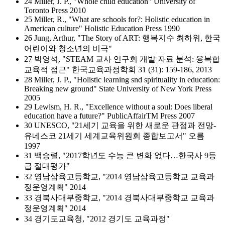
24 Miller, J. P., "Whole child education" University of
Toronto Press 2010
25 Miller, R., "What are schools for?: Holistic education in
American culture" Holistic Education Press 1990
26 Jung, Arthur, "The Story of ART: 행복지수 최하위, 한국
어린이와 청소년의 비극"
27 박영석, "STEAM 교사 연구회 개발 자료 분석: 융복합
교육적 접근" 한국교육과정학회 31 (31): 159-186, 2013
28 Miller, J. P., "Holistic learning snd spirituality in education:
Breaking new ground" State University of New York Press
2005
29 Lewism, H. R., "Excellence without a soul: Does liberal
education have a future?" PublicAffairTM Press 2007
30 UNESCO, "21세기 교육을 위한 새로운 관점과 전망-
유네스코 21세기 세계교육위원회 종합보고서" 오름
1997
31 백승렬, "2017학년도 수능 큰 변화 없다…한국사 9등
급 절대평가"
32 영남삼육고등학교, "2014 영남삼육고등학교 교육과
정운영계획" 2014
33 경북사대부중학교, "2014 경북사대부중학교 교육과
정운영계획" 2014
34 경기도교육청, "2012 경기도 교육과정"