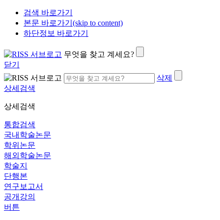
검색 바로가기
본문 바로가기(skip to content)
하단정보 바로가기
무엇을 찾고 계세요?
닫기
삭제
상세검색
상세검색
통합검색
국내학술논문
학위논문
해외학술논문
학술지
단행본
연구보고서
공개강의
버튼