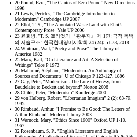
20 Pound, Ezra, "The Cantos of Ezra Pound" New Directions
1998
21 Lewis, Pericles, "The Cambridge Introduction to
Modernism" Cambridge UP 2007
22 Eliot, T. S., "The Annotated Waste Land with Eliot’s
Contemporary Prose" Yale UP 2006
23 윤효녕, "T. S. 엘리엇의 『황무지』 제 1연: 극적 독백
의 서술구조" 한국현대영미시학회 24 (24): 51-78, 2018
24 Whitman, Walt, "Poetry and Prose" The Library of
America 1982
25 Marx, Karl, "On Literature and Art: A Selection of
Writings" Telos P 1973
26 Mallarmé, Stéphane, "Modernism: An Anthology of
Sources and Documents" U of Chicago P 123-127, 1886
27 Gay, Peter, "Modernism : The Lure of Heresy, from
Baudelaire to Beckett and beyond" Norton 2008
28 Childs, Peter, "Modernism" Routledge 2000
29 von Halberg, Robert, "Libertarian Imagism" 2 (2): 63-79,
1995
30 Rimbaud, Arthur, "I Promise to Be Good: The Letters of
Arthur Rimbaud" Modern Library 2003
31 Warnock, Mary, "Ethics Since 1900" Oxford UP 1-10,
1967
32 Rosenbaum, S. P., "English Literature and English
Philosophy: A Collection of Essays" U of Chicago P 326-356,