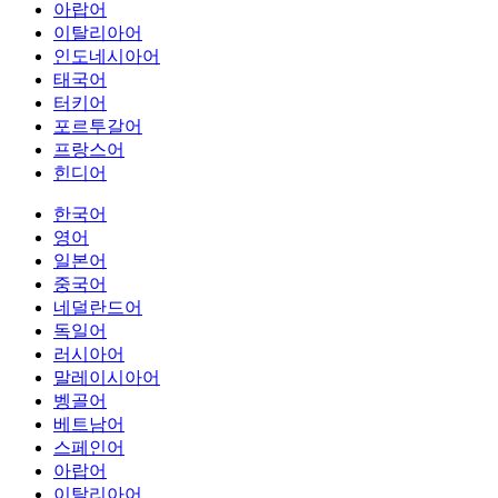
아랍어
이탈리아어
인도네시아어
태국어
터키어
포르투갈어
프랑스어
힌디어
한국어
영어
일본어
중국어
네덜란드어
독일어
러시아어
말레이시아어
벵골어
베트남어
스페인어
아랍어
이탈리아어