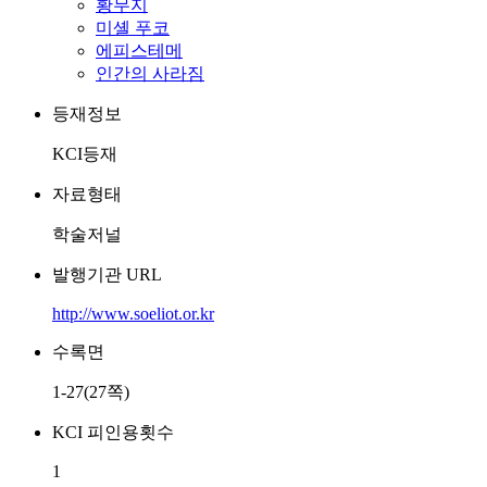
황무지
미셸 푸코
에피스테메
인간의 사라짐
등재정보
KCI등재
자료형태
학술저널
발행기관 URL
http://www.soeliot.or.kr
수록면
1-27(27쪽)
KCI 피인용횟수
1