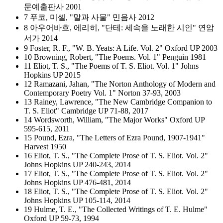
문예출판사 2001
7 푸코, 미셸, "말과 사물" 민음사 2012
8 아우어바흐, 에리히, "단테: 세속을 노래한 시인" 연암
서가 2014
9 Foster, R. F., "W. B. Yeats: A Life. Vol. 2" Oxford UP 2003
10 Browning, Robert, "The Poems. Vol. 1" Penguin 1981
11 Eliot, T. S., "The Poems of T. S. Eliot. Vol. 1" Johns
Hopkins UP 2015
12 Ramazani, Jahan, "The Norton Anthology of Modern and
Contemporary Poetry Vol. 1" Norton 37-93, 2003
13 Rainey, Lawrence, "The New Cambridge Companion to
T. S. Eliot" Cambridge UP 71-88, 2017
14 Wordsworth, William, "The Major Works" Oxford UP
595-615, 2011
15 Pound, Ezra, "The Letters of Ezra Pound, 1907-1941"
Harvest 1950
16 Eliot, T. S., "The Complete Prose of T. S. Eliot. Vol. 2"
Johns Hopkins UP 240-243, 2014
17 Eliot, T. S., "The Complete Prose of T. S. Eliot. Vol. 2"
Johns Hopkins UP 476-481, 2014
18 Eliot, T. S., "The Complete Prose of T. S. Eliot. Vol. 2"
Johns Hopkins UP 105-114, 2014
19 Hulme, T. E., "The Collected Writings of T. E. Hulme"
Oxford UP 59-73, 1994