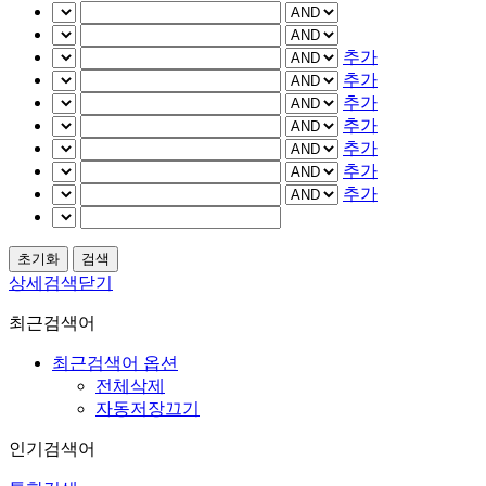
추가
추가
추가
추가
추가
추가
추가
상세검색닫기
최근검색어
최근검색어 옵션
전체삭제
자동저장끄기
인기검색어