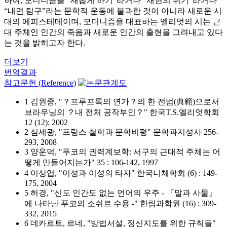
하여, 모더니즘을 “새롭게 하기”라거나 “재현의 위기”라거나
“내면 탐구”라는 문학적 운동에 불과한 것이 아니라 새로운 시
대의 에피스테메이며, 모더니즘을 대표하는 엘리엇의 시는 근
대 주체인 인간의 죽음과 새로운 인간의 출현을 그려내고 있다
는 것을 밝히고자 한다.
더보기
번역결과
참고문헌 (Reference)
1 김원중, "？프루프록의 연가？의 한 전범(典範)으로서
브라우닝의 ？내 전처 공작부인？" 한국T.S.엘리엇학회
12 (12): 2002
2 심세광, "프랑스 철학과 문학비평" 문학과지성사 256-
293, 2008
3 양운덕, "푸코의 권력계보학: 서구의 근대적 주체는 어
떻게 만들어지는가" 35 : 106-142, 1997
4 이상엽, "이성과 이성의 타자" 한국니체학회 (6) : 149-
175, 2004
5 허경, "신도 인간도 없는 언어의 우주 - 『말과 사물』
에 나타난 푸코의 소쉬르 수용 -" 한림과학원 (16) : 309-
332, 2015
6 데카르트, 르네, "방법서설, 정신지도를 위한 규칙들"