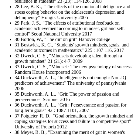
resilience in students" 23 (23): 114-126, 2008
28 Lee, B. K., "The effects of the emotional intelligence and
stress coping behavior on the adolescent's depression and
delinquency" Hongik University 2005
29 Park, J. S., "The effects of attributional feedback on
academic achievement according to mindset, grit and self-
control" Seoul National University 2017
30 Borton, W., "The dirt on grit" Hanover college
31 Bostwick, K. C., "Students’ growth mindsets, goals, and
academic outcomes in mathematics" 225 : 107-116, 2017
32 Dweck, C. S., "Mindsets developing talent through a
growth mindset" 21 (21): 4-7, 2009
33 Dweck, C. S., "Mindset : The new psychology of success"
Random House Incorporated 2006
34 Duckworth, A. L., "Intelligence is not enough: Non-IQ
predictors of achievement" The university of pennsylvania
2006
35 Duckworth, A. L., "Grit: The power of passion and
perseverance" Scribner 2016
36 Duckworth, A. L., "Grit : Perseverance and passion for
long-term goals" 92 : 1087-1101, 2007
37 Potgieter, R. D., "Goal orientation, the growth mindset and
coping strategies for success and failure in competitive sport"
University of Pretoria 2012
38 Meyer, B. B., "Examining the merit of grit in women's