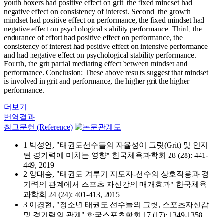
youth boxers had positive effect on grit, the fixed mindset had
negative effect on consistency of interest. Second, the growth
mindset had positive effect on performance, the fixed mindset had
negative effect on psychological stability performance. Third, the
endurance of effort had positive effect on performance, the
consistency of interest had positive effect on intensive performance
and had negative effect on psychological stability performance.
Fourth, the grit partial mediating effect between mindset and
performance. Conclusion: These above results suggest that mindset
is involved in grit and performance, the higher grit the higher
performance.
더보기
번역결과
참고문헌 (Reference)
1 박성언, "태권도선수들의 자율성이 그릿(Grit) 및 인지
된 경기력에 미치는 영향" 한국체육과학회 28 (28): 441-
449, 2019
2 양대승, "태권도 겨루기 지도자-선수의 상호작용과 경
기력의 관계에서 스포츠 자신감의 매개효과" 한국체육
과학회 24 (24): 401-413, 2015
3 이경현, "청소년 태권도 선수들의 그릿, 스포츠자신감
및 경기력의 관계" 한국스포츠학회 17 (17): 1349-1358,