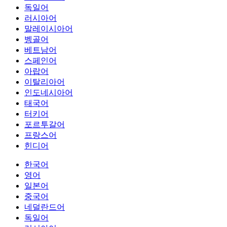
독일어
러시아어
말레이시아어
벵골어
베트남어
스페인어
아랍어
이탈리아어
인도네시아어
태국어
터키어
포르투갈어
프랑스어
힌디어
한국어
영어
일본어
중국어
네덜란드어
독일어