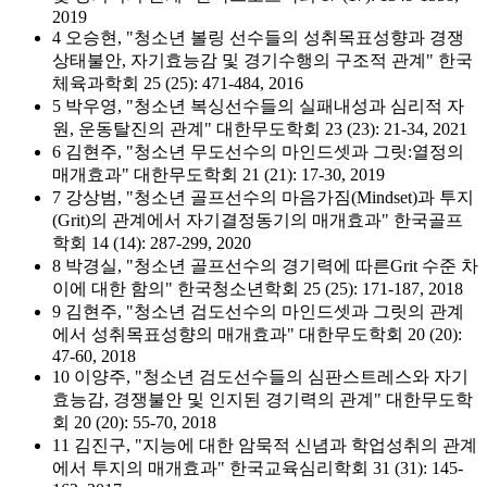
2019
4 오승현, "청소년 볼링 선수들의 성취목표성향과 경쟁
상태불안, 자기효능감 및 경기수행의 구조적 관계" 한국
체육과학회 25 (25): 471-484, 2016
5 박우영, "청소년 복싱선수들의 실패내성과 심리적 자
원, 운동탈진의 관계" 대한무도학회 23 (23): 21-34, 2021
6 김현주, "청소년 무도선수의 마인드셋과 그릿:열정의
매개효과" 대한무도학회 21 (21): 17-30, 2019
7 강상범, "청소년 골프선수의 마음가짐(Mindset)과 투지
(Grit)의 관계에서 자기결정동기의 매개효과" 한국골프
학회 14 (14): 287-299, 2020
8 박경실, "청소년 골프선수의 경기력에 따른Grit 수준 차
이에 대한 함의" 한국청소년학회 25 (25): 171-187, 2018
9 김현주, "청소년 검도선수의 마인드셋과 그릿의 관계
에서 성취목표성향의 매개효과" 대한무도학회 20 (20):
47-60, 2018
10 이양주, "청소년 검도선수들의 심판스트레스와 자기
효능감, 경쟁불안 및 인지된 경기력의 관계" 대한무도학
회 20 (20): 55-70, 2018
11 김진구, "지능에 대한 암묵적 신념과 학업성취의 관계
에서 투지의 매개효과" 한국교육심리학회 31 (31): 145-