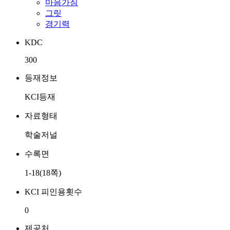
마음가짐
그릿
경기력
KDC
300
등재정보
KCI등재
자료형태
학술저널
수록면
1-18(18쪽)
KCI 피인용횟수
0
제공처