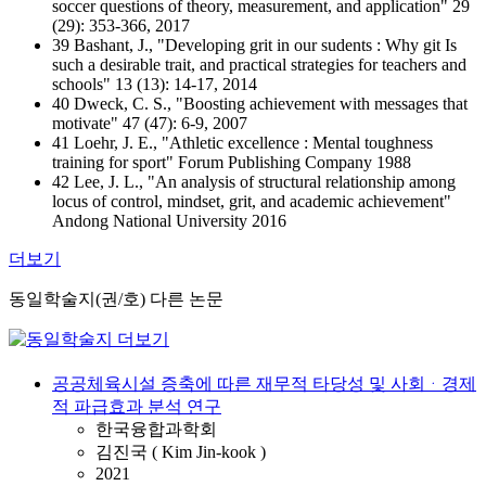
soccer questions of theory, measurement, and application" 29
(29): 353-366, 2017
39 Bashant, J., "Developing grit in our sudents : Why git Is
such a desirable trait, and practical strategies for teachers and
schools" 13 (13): 14-17, 2014
40 Dweck, C. S., "Boosting achievement with messages that
motivate" 47 (47): 6-9, 2007
41 Loehr, J. E., "Athletic excellence : Mental toughness
training for sport" Forum Publishing Company 1988
42 Lee, J. L., "An analysis of structural relationship among
locus of control, mindset, grit, and academic achievement"
Andong National University 2016
더보기
동일학술지(권/호) 다른 논문
공공체육시설 증축에 따른 재무적 타당성 및 사회ᆞ경제
적 파급효과 분석 연구
한국융합과학회
김진국 ( Kim Jin-kook )
2021