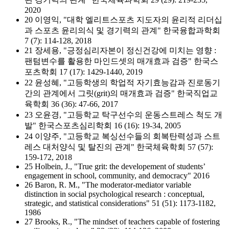
2020
20 이영익, "대학 엘리트스포츠 지도자의 윤리적 리더십
과 스포츠 윤리의식 및 경기력의 관계" 한국융합과학회
7 (7): 114-128, 2018
21 장세용, "긍정심리자본이 정신건강에 미치는 영향 :
팬텀변수를 활용한 마인드셋의 매개효과 검증" 한국스
포츠학회 17 (17): 1429-1440, 2019
22 윤성혜, "고등학생의 학업적 자기효능감과 진로동기
간의 관계에서 그릿(grit)의 매개효과 검증" 한국직업교
육학회 36 (36): 47-66, 2017
23 오윤경, "고등학교 탁구선수의 운동스트레스 척도 개
발" 한국스포츠심리학회 16 (16): 19-34, 2005
24 이양주, "고등학교 복싱선수들의 회복탄력성과 스트
레스 대처양식 및 탈진의 관계" 한국체육학회 57 (57):
159-172, 2018
25 Holbein, J., "True grit: the developement of students’
engagement in school, community, and democracy" 2016
26 Baron, R. M., "The moderator-mediator variable
distinction in social psychological research : conceptual,
strategic, and statistical considerations" 51 (51): 1173-1182,
1986
27 Brooks, R., "The mindset of teachers capable of fostering