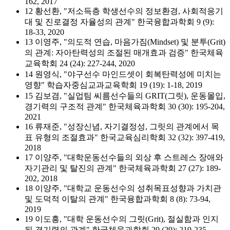
162, 2017
12 황선환, "저소득층 학생선수의 정보환경, 사회적응기
대 및 진로결정 자율성의 관계" 한국융합과학회 9 (9):
18-33, 2020
13 이영주, "의도적 연습, 마음가짐(Mindset) 및 분투(Grit)
의 관계: 자아탄력성의 조절된 매개효과 검증" 한국체육
교육학회 24 (24): 227-244, 2020
14 원영식, "야구선수 마인드셋이 회복탄력성에 미치는
영향" 학습자중심교과교육학회 19 (19): 1-18, 2019
15 김보겸, "실업팀 씨름선수들의 GRIT(그릿), 운동몰입,
경기력의 구조적 관계" 한국체육과학회 30 (30): 195-204,
2021
16 류재준, "성장신념, 자기결정성, 그릿의 관계에서 목
표 유형의 조절효과" 한국교육심리학회 32 (32): 397-419,
2018
17 이양주, "대학운동선수들의 외상 후 스트레스 장애와
자기관리 및 탈진의 관계" 한국체육과학회 27 (27): 189-
202, 2018
18 이양주, "대학교 운동선수의 성취목표성향과 가치관
및 도덕적 이탈의 관계" 한국융합과학회 8 (8): 73-94,
2019
19 이도흥, "대학 운동선수의 그릿(Grit), 절실함과 인지
된 경기력의 관계" 한국체육과학회 29 (29): 219-235,