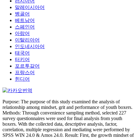
러시아어
말레이시아어
벵골어
베트남어
스페인어
아랍어
이탈리아어
인도네시아어
태국어
터키어
포르투갈어
프랑스어
힌디어
Purpose: The purpose of this study examined the analysis of
relationship among mindset, grit and performance of youth boxers.
Methods: Through convenience sampling method, selected 227
survey questionnaires were used for final analysis from youth
boxers. With the collected data, descriptive analysis, factor,
correlation, multiple regression and mediating were performed by
SPSS WIN 24.0 & Amos 24.0. Result: First, the growth mindset of