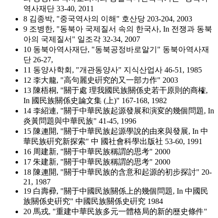
역사재단 33-40, 2011
8 김종박, "중국역사의 이해" 호산당 203-204, 2003
9 조병한, "동북아 국제질서 속의 한국사, In 전쟁과 동북
아의 국제질서" 일조각 32-34, 2007
10 동북아역사재단, "동북공정바로알기" 동북아역사재
단 26-27,
11 동양사학회, "개관동양사" 지식산업사 46-51, 1985
12 李大龍, "高句麗史硏究的又一部力作" 2003
13 陳梧桐, "關于處 理我國民族關係史若干原則的商榷,
In 國民族關係史論文集 (上)" 167-168, 1982
14 李紹連, "關于中華民族起源發展和演変的幾個問題, In
炎黃問題與中華民族" 41-45, 1996
15 陳連開, "關于中華民族起源學說的由來與發展, In 中
華民族硏究新探索" 中 國社會科學出版社 53-60, 1991
16 周建新, "關于中華民族稱謂的思考" 2000
17 朱建新, "關于中華民族稱謂的思考" 2000
18 陳連開, "關于中華民族的含意和起源的初步探討" 20-
21, 1987
19 白壽彛, "關于中國民族關係上的幾個問題, In 中國民
族關係史硏究" 中國民族關係史硏究 1984
20 馬戎, "重建中華民族多元一體格局的新的歷史條件"