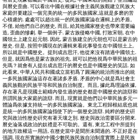
與曆史歪曲. 可以看出中國在根據社會主義民族觀建立民族大
家庭倂要建設一個完美的統一的多民族國家,這就是多磨的苦
心積慮的. 處處可以趙出統一的民族國家論在邏輯上的矛盾。
不僅, 給他們自己的歷史, 而且, 給其他國家歷史也帶來需要編
造, 歪曲的慘劇. 擧一個例子. 蒙古族侵略中國, 打敗宋朝, 在中
國領土上建立起元朝. 因此, 蒙古族建立的元朝也可以是蒙古的
歷史. 但是, 按照中國現在的邏輯來看此事發生在中國領土上,
所以就是中國歷史。提到成吉思汗, 他從來沒有踏過中國領土.
但是, 就因爲他是蒙古族的祖先, 就可以把他視爲中華民族的祖
先瑪？就會有人提出成吉思汗的曆史也是中國歷史的笑話. 如
此看來, 中華人民共和國成立當初爲了圓滿的統治而推出的統
一多民族國家論這存在著諸多矛盾. 矛盾的中心就是爲社會主
義民族觀的民族平等和民族自治制度。而且, 據此爲理論依據,
存在著凡是現國土範疇內發生過的歷史都是中國歷史的詭辯和
所謂民族大家庭的詭辯. 而且, 現實就是他們以中華民族多元一
體論爲依據支持統一的多民族國家論。東北工程歸根結底也就
是統一的多民族國家論指使下的一個歷史詭辯. 純粹的歷史硏
究與政治性歷史硏究有著天壤之別. 歷史與政治需要區分開來.
曆史淪落成政治的奴禮是不可取的。還有, 東北工程中所提到
的地方政權這一用語, 在歷史當中是聞所未聞過的. 不正好是在
强調, 現在所實施的中國少數民族民族自治制度實際上是民族