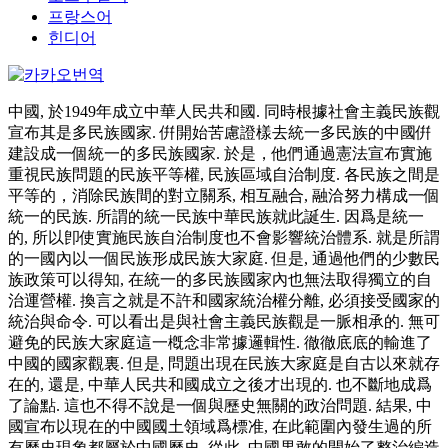
프랑스어
힌디어
中國, 於1949年成立中華人民共和國. 同時根據社會主義民族觀
宣布其是多民族國家. 倂開始苦慮證樣去統一多民族的中國倂
建設成一個統一的多民族國家. 於是，他們通過憲法宣布實施
重視民族問題的民族平等權, 民族區域自治制度. 各民族之間是
平等的，消除民族間的對立關系, 相互融合, 融洽努力構成一個
統一的民族. 所謂的統一民族中華民族就此誕生. 因爲是統一
的, 所以卽使實施民族自治制度也不會影響統治體系. 就是所謂
的一國內以一個民族形成民族大家庭. 但是, 通過他們的少數民
族政策可以得知, 在統一的多民族國家內也無法取得獨立的自
治運營權. 換言之就是不許和國家統治權分離, 必須接受國家的
統治與命令. 可以看出是與社會主義民族觀是一脈相承的. 無可
避免的民族大家庭這一槪念非常據邏輯性. 徹徹底底的輸進了
中國的國家觀裏. 但是, 問題出現在民族大家庭是自古以來就存
在的, 還是, 中華人民共和國成立之後才出現的. 也不斷地成爲
了論點. 這也不得不說是一個與歷史無關的政治問題. 結果, 中
國宣布以現在的中國國土領域爲標准, 在此範圍內發生過的所
有曆史現象都屬於中國曆史. 從此, 中國果敢的開始了整治編造