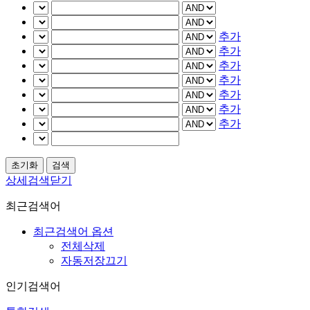
추가
추가
추가
추가
추가
추가
추가
상세검색닫기
최근검색어
최근검색어 옵션
전체삭제
자동저장끄기
인기검색어