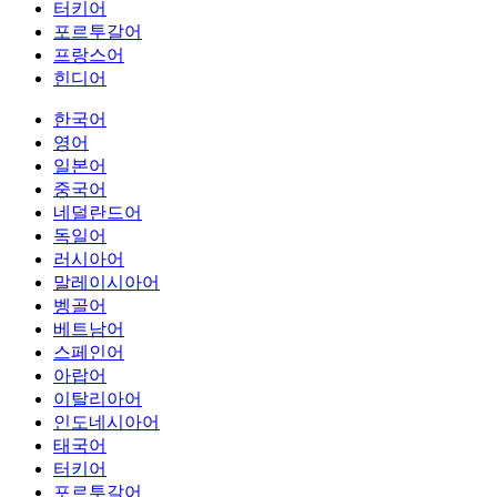
터키어
포르투갈어
프랑스어
힌디어
한국어
영어
일본어
중국어
네덜란드어
독일어
러시아어
말레이시아어
벵골어
베트남어
스페인어
아랍어
이탈리아어
인도네시아어
태국어
터키어
포르투갈어