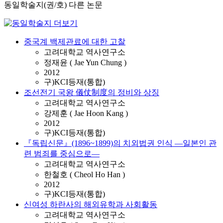
동일학술지(권/호) 다른 논문
중국계 백제관료에 대한 고찰
고려대학교 역사연구소
정재윤 ( Jae Yun Chung )
2012
구)KCI등재(통합)
조선전기 국왕 儀仗制度의 정비와 상징
고려대학교 역사연구소
강제훈 ( Jae Hoon Kang )
2012
구)KCI등재(통합)
『독립신문』(1896~1899)의 치외법권 인식 ―일본인 관
련 범죄를 중심으로―
고려대학교 역사연구소
한철호 ( Cheol Ho Han )
2012
구)KCI등재(통합)
신여성 하란사의 해외유학과 사회활동
고려대학교 역사연구소