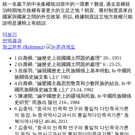
統一名義下的中央集權統治當中的一環磨？難道, 過去皇權統
治時期地方政權有著更大的立足之地？朝貢、冊封制度原來自
國家與國家之間的外交政策. 所以, 根據朝貢設立地方政權只能
說明是邏輯上有錯誤.
더보기
번역결과
참고문헌 (Reference)
1 白壽彛, "論歷史上祖國國土問題的處理" 20-, 1951
2 白壽彛, "論歷史上祖國國土問題的處理" 6 : 23-25,
3 呂振羽, "論我國歷史上民族關係上基本特點, In 中國民
族關係史論文集 (上)" 1982
4 白壽彛, "論愛國主義思想敎育和少數民族的結合, In 中
國民族關係史論文集 (上)" 23-24, 1982
5 陳連開, "論中國歷史上的疆域與民族, In 中國民族關係
史硏究" 民族出 版社 216-, 1984
6 김종박, "중국의 민족학 연구와 통일적 다민족국가론
의 등장, In 중국역사교과서의 통일적다민족국가론" 동
북아역사재단 40-46, 2011
7 김종박, "중국의 민족학 연구와 통일적 다민족국가론
의 등장, In 역사교과서의 통일적다민족국가론" 동북아