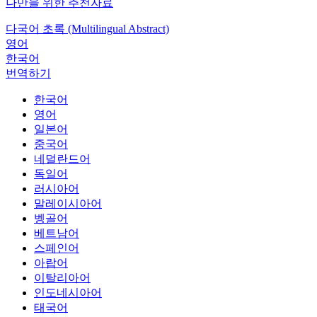
나만을 위한 추천자료
다국어 초록 (Multilingual Abstract)
영어
한국어
번역하기
한국어
영어
일본어
중국어
네덜란드어
독일어
러시아어
말레이시아어
벵골어
베트남어
스페인어
아랍어
이탈리아어
인도네시아어
태국어