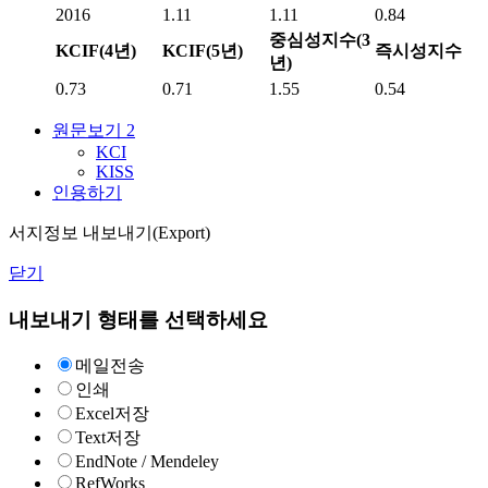
2016
1.11
1.11
0.84
중심성지수(3
KCIF(4년)
KCIF(5년)
즉시성지수
년)
0.73
0.71
1.55
0.54
원문보기
2
KCI
KISS
인용하기
서지정보 내보내기(Export)
닫기
내보내기 형태를 선택하세요
메일전송
인쇄
Excel저장
Text저장
EndNote / Mendeley
RefWorks