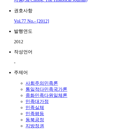
권호사항
Vol.77 No.- [2012]
발행연도
2012
작성언어
-
주제어
사회주의민족론
통일적다민족국가론
중화민족다원일체론
민족대가정
민족실체
민족평등
동북공정
지방정권