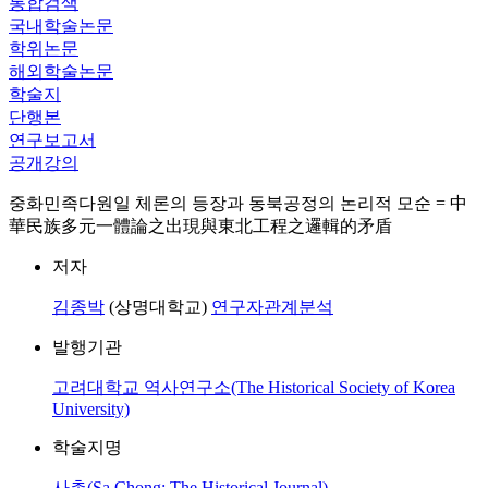
통합검색
국내학술논문
학위논문
해외학술논문
학술지
단행본
연구보고서
공개강의
중화민족다원일 체론의 등장과 동북공정의 논리적 모순 = 中
華民族多元一體論之出現與東北工程之邏輯的矛盾
저자
김종박
(상명대학교)
연구자관계분석
발행기관
고려대학교 역사연구소(The Historical Society of Korea
University)
학술지명
사총(Sa Chong: The Historical Journal)