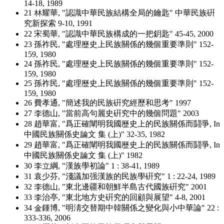
14-18, 1989
21 林耀華, "認識中華民族結構全局的鑰匙" 中華民族硏
究新探索 9-10, 1991
22 宋蜀華, "認識中華民族構成的一把鈅匙" 45-45, 2000
23 孫祚民, "處理歷史上民族關係的幾個重要準則" 152-
159, 1980
24 孫祚民, "處理歷史上民族關係的幾個重要準則" 152-
159, 1980
25 孫祚民, "處理歷史上民族關係的幾個重要準則" 152-
159, 1980
26 費孝通, "簡述我的民族硏究經歷和思考" 1997
27 李德山, "當前高句麗史硏究中的幾個問題" 2003
28 趙華富, "爲正確闡明我國歷史上的民族關係而鬪爭, In
中國民族關係史論文 集 (上)" 32-35, 1982
29 趙華富, "爲正確闡明我國歷史上的民族關係而鬪爭, In
中國民族關係史論文 集 (上)" 1982
30 李立綱, "漢族學初論" 1 : 38-41, 1989
31 袁少芬, "淺議加强漢族的民族學硏究" 1 : 22-24, 1989
32 李德山, "東北邊疆和朝鮮半島古代國族硏究" 2001
33 李治亭, "東北地方史硏究的回顧與展望" 4-8, 2001
34 金鍾博, "明淸交替期中韓關係之變化與小中華論" 22 :
333-336, 2006