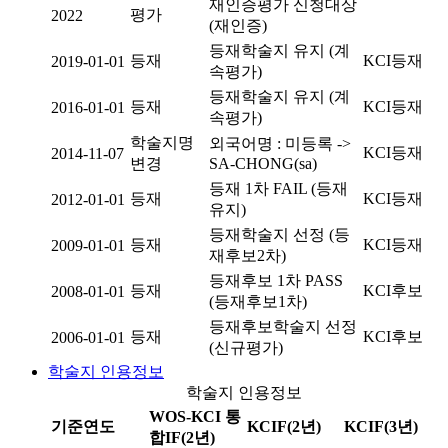
재인증평가 신청대상
평가
2022
(재인증)
등재학술지 유지 (계
등재
KCI등재
2019-01-01
속평가)
등재학술지 유지 (계
등재
KCI등재
2016-01-01
속평가)
학술지명
외국어명 : 미등록 ->
KCI등재
2014-11-07
변경
SA-CHONG(sa)
등재 1차 FAIL (등재
등재
KCI등재
2012-01-01
유지)
등재학술지 선정 (등
등재
KCI등재
2009-01-01
재후보2차)
등재후보 1차 PASS
등재
KCI후보
2008-01-01
(등재후보1차)
등재후보학술지 선정
등재
KCI후보
2006-01-01
(신규평가)
학술지 인용정보
학술지 인용정보
WOS-KCI 통
기준연도
KCIF(2년)
KCIF(3년)
합IF(2년)