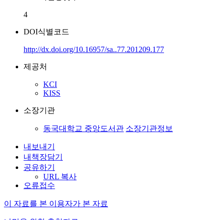
4
DOI식별코드
http://dx.doi.org/10.16957/sa..77.201209.177
제공처
KCI
KISS
소장기관
동국대학교 중앙도서관
소장기관정보
내보내기
내책장담기
공유하기
URL 복사
오류접수
이 자료를 본 이용자가 본 자료