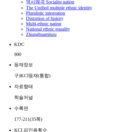
역사왜곡 Socialist nation
The Unified multiple ethnic identity
Pluralistic integration
Distortion of history
Multi-ethnic nation
National ethnic equality
Zhunghuaminzu
KDC
900
등재정보
구)KCI등재(통합)
자료형태
학술저널
수록면
177-211(35쪽)
KCI 피인용횟수