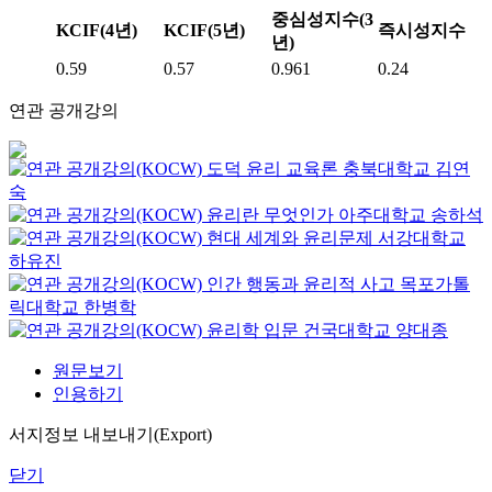
중심성지수(3
KCIF(4년)
KCIF(5년)
즉시성지수
년)
0.59
0.57
0.961
0.24
연관 공개강의
도덕 윤리 교육론
충북대학교
김연
숙
윤리란 무엇인가
아주대학교
송하석
현대 세계와 윤리문제
서강대학교
하유진
인간 행동과 윤리적 사고
목포가톨
릭대학교
한병학
윤리학 입문
건국대학교
양대종
원문보기
인용하기
서지정보 내보내기(Export)
닫기