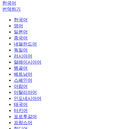
한국어
번역하기
한국어
영어
일본어
중국어
네덜란드어
독일어
러시아어
말레이시아어
벵골어
베트남어
스페인어
아랍어
이탈리아어
인도네시아어
태국어
터키어
포르투갈어
프랑스어
힌디어