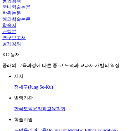
통합검색
국내학술논문
학위논문
해외학술논문
학술지
단행본
연구보고서
공개강의
KCI등재
종래의 교육과정에 따른 중·고 도덕과 교과서 개발의 역정
저자
정세구(Jung Se-Ku)
발행기관
한국도덕윤리과교육학회
학술지명
도덕윤리과교육(Journal of Moral & Ethics Education)