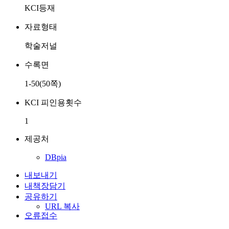
KCI등재
자료형태
학술저널
수록면
1-50(50쪽)
KCI 피인용횟수
1
제공처
DBpia
내보내기
내책장담기
공유하기
URL 복사
오류접수