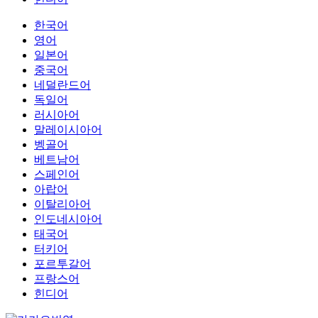
한국어
영어
일본어
중국어
네덜란드어
독일어
러시아어
말레이시아어
벵골어
베트남어
스페인어
아랍어
이탈리아어
인도네시아어
태국어
터키어
포르투갈어
프랑스어
힌디어