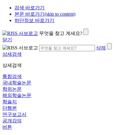
검색 바로가기
본문 바로가기(skip to content)
하단정보 바로가기
무엇을 찾고 계세요?
닫기
삭제
상세검색
상세검색
통합검색
국내학술논문
학위논문
해외학술논문
학술지
단행본
연구보고서
공개강의
버튼