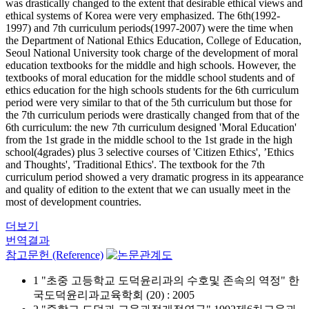
was drastically changed to the extent that desirable ethical views and
ethical systems of Korea were very emphasized. The 6th(1992-
1997) and 7th curriculum periods(1997-2007) were the time when
the Department of National Ethics Education, College of Education,
Seoul National University took charge of the development of moral
education textbooks for the middle and high schools. However, the
textbooks of moral education for the middle school students and of
ethics education for the high schools students for the 6th curriculum
period were very similar to that of the 5th curriculum but those for
the 7th curriculum periods were drastically changed from that of the
6th curriculum: the new 7th curriculum designed 'Moral Education'
from the 1st grade in the middle school to the 1st grade in the high
school(4grades) plus 3 selective courses of 'Citizen Ethics', ’Ethics
and Thoughts', 'Traditional Ethics'. The textbook for the 7th
curriculum period showed a very dramatic progress in its appearance
and quality of edition to the extent that we can usually meet in the
most of development countries.
더보기
번역결과
참고문헌 (Reference)
1 "초중 고등학교 도덕윤리과의 수호및 존속의 역정" 한
국도덕윤리과교육학회 (20) : 2005