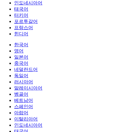
인도네시아어
태국어
터키어
포르투갈어
프랑스어
힌디어
한국어
영어
일본어
중국어
네덜란드어
독일어
러시아어
말레이시아어
벵골어
베트남어
스페인어
아랍어
이탈리아어
인도네시아어
태국어