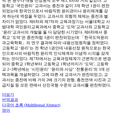
덕’은 권수나 내용 선정원칙 모두 제3, 4차와 거의 같았다. 고
등학교 ‘국민윤리’ 교과서는 종전과 같이 3개 학년 1권이 편찬
되었는데 한국인으로서 바람직한 윤리관이나 윤리체계를 갖
게 하는데 역점을 두었다. 교과서의 외형적 체제는 종전과 별
차이가 없었다. 제6차와 제7차의 교육과정기는 서울대학교 사
범대학 국민윤리교육과에서 중학교 ‘도덕’교과서와 고등학교
‘윤리’교과서의 개발을 둘 다 담당한 시기였다. 제6차에서 중
학교 ‘도덕’은 종전처럼 3권이 편찬되었는데 「한국도덕윤리
과교육학회」의 연구 결과에 따라 내용선정원칙을 정하였다.
고등학교 ‘윤리’는 전 학년 1권인데 내용선정 원칙으로는 한국
인으로서의 바람직한 윤리적 인식체계와 이념적 시각을 갖게
하는 것이었다. 제7차에서는 교육과정체계가 근본적으로 변경
되어 중학교 1학년부터 고등학교 1학년까지가 ‘도덕’, 고등학
교 2~3학년에는 ‘시민윤리’ ‘윤리와 사상’ ‘전통윤리’의 3개 선
택과목을 개설하였다. 그에 따른 새 교과서가 편찬되었고, 교
과서는 종전에 비해 거의 2배 크기의 판형, 총천연색 사진과 고
급지질 등 모든 면에서 선진국형 수준의 교과서를 편찬하였다.
더보기
번역결과
다국어 초록 (Multilingual Abstract)
영어