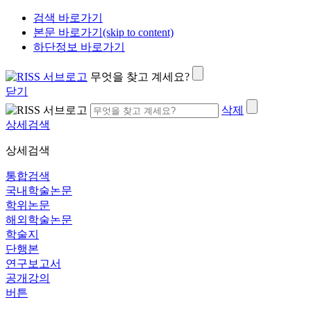
검색 바로가기
본문 바로가기(skip to content)
하단정보 바로가기
무엇을 찾고 계세요?
닫기
삭제
상세검색
상세검색
통합검색
국내학술논문
학위논문
해외학술논문
학술지
단행본
연구보고서
공개강의
버튼