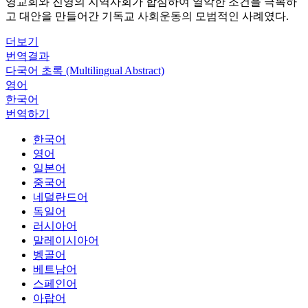
영교회와 진영의 지역사회가 합심하여 열악한 조건을 극복하
고 대안을 만들어간 기독교 사회운동의 모범적인 사례였다.
더보기
번역결과
다국어 초록 (Multilingual Abstract)
영어
한국어
번역하기
한국어
영어
일본어
중국어
네덜란드어
독일어
러시아어
말레이시아어
벵골어
베트남어
스페인어
아랍어