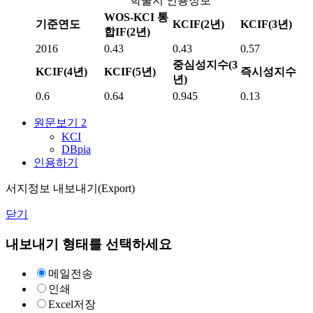
학술지 인용정보
WOS-KCI 통
기준연도
KCIF(2년)
KCIF(3년)
합IF(2년)
2016
0.43
0.43
0.57
중심성지수(3
KCIF(4년)
KCIF(5년)
즉시성지수
년)
0.6
0.64
0.945
0.13
원문보기
2
KCI
DBpia
인용하기
서지정보 내보내기(Export)
닫기
내보내기 형태를 선택하세요
메일전송
인쇄
Excel저장