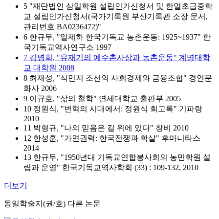
5 "재단법인 삼일학원 설립인가신청서 및 한얼초급중학
교 설립인가신청서(국가기록원 부산기록관 소장 문서,
관리번호 BA0236472)"
6 한규무, "일제하 한국기독교 농촌운동: 1925~1937" 한
국기독교역사연구소 1997
7 김병희, "유재기의 예수촌사상과 농촌운동" 계명대학
교 대학원 2008
8 최재성, "식민지 조선의 사회경제와 금융조합" 경인문
화사 2006
9 이규호, "삶의 철학" 연세대학교 출판부 2005
10 정원식, "변혁의 시대에서: 정원식 회고록" 기파랑
2010
11 박형규, "나의 믿음은 길 위에 있다" 창비 2010
12 한성훈, "가면권력: 한국전쟁과 학살" 후마니타스
2014
13 한규무, "1950년대 기독교연합봉사회의 농민학원 설
립과 운영" 한국기독교역사학회 (33) : 109-132, 2010
더보기
동일학술지(권/호) 다른 논문