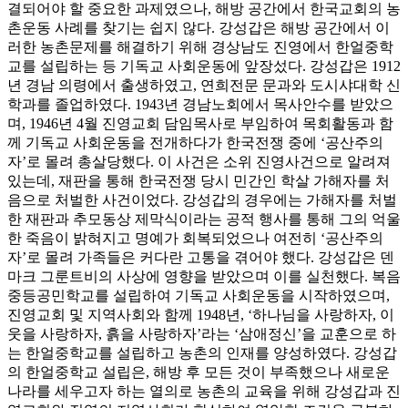
결되어야 할 중요한 과제였으나, 해방 공간에서 한국교회의 농
촌운동 사례를 찾기는 쉽지 않다. 강성갑은 해방 공간에서 이
러한 농촌문제를 해결하기 위해 경상남도 진영에서 한얼중학
교를 설립하는 등 기독교 사회운동에 앞장섰다. 강성갑은 1912
년 경남 의령에서 출생하였고, 연희전문 문과와 도시샤대학 신
학과를 졸업하였다. 1943년 경남노회에서 목사안수를 받았으
며, 1946년 4월 진영교회 담임목사로 부임하여 목회활동과 함
께 기독교 사회운동을 전개하다가 한국전쟁 중에 ‘공산주의
자’로 몰려 총살당했다. 이 사건은 소위 진영사건으로 알려져
있는데, 재판을 통해 한국전쟁 당시 민간인 학살 가해자를 처
음으로 처벌한 사건이었다. 강성갑의 경우에는 가해자를 처벌
한 재판과 추모동상 제막식이라는 공적 행사를 통해 그의 억울
한 죽음이 밝혀지고 명예가 회복되었으나 여전히 ‘공산주의
자’로 몰려 가족들은 커다란 고통을 겪어야 했다. 강성갑은 덴
마크 그룬트비의 사상에 영향을 받았으며 이를 실천했다. 복음
중등공민학교를 설립하여 기독교 사회운동을 시작하였으며,
진영교회 및 지역사회와 함께 1948년, ‘하나님을 사랑하자, 이
웃을 사랑하자, 흙을 사랑하자’라는 ‘삼애정신’을 교훈으로 하
는 한얼중학교를 설립하고 농촌의 인재를 양성하였다. 강성갑
의 한얼중학교 설립은, 해방 후 모든 것이 부족했으나 새로운
나라를 세우고자 하는 열의로 농촌의 교육을 위해 강성갑과 진