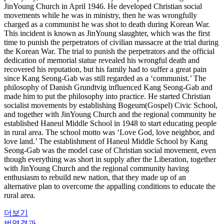
JinYoung Church in April 1946. He developed Christian social
movements while he was in ministry, then he was wrongfully
charged as a communist he was shot to death during Korean War.
This incident is known as JinYoung slaughter, which was the first
time to punish the perpetrators of civilian massacre at the trial during
the Korean War. The trial to punish the perpetrators and the official
dedication of memorial statue revealed his wrongful death and
recovered his reputation, but his family had to suffer a great pain
since Kang Seong-Gab was still regarded as a ‘communist.’ The
philosophy of Danish Grundtvig influenced Kang Seong-Gab and
made him to put the philosophy into practice. He started Christian
socialist movements by establishing Bogeum(Gospel) Civic School,
and together with JinYoung Church and the regional community he
established Haneul Middle School in 1948 to start educating people
in rural area. The school motto was ‘Love God, love neighbor, and
love land.’ The establishment of Haneul Middle School by Kang
Seong-Gab was the model case of Christian social movement, even
though everything was short in supply after the Liberation, together
with JinYoung Church and the regional community having
enthusiasm to rebuild new nation, that they made up of an
alternative plan to overcome the appalling conditions to educate the
rural area.
더보기
번역결과