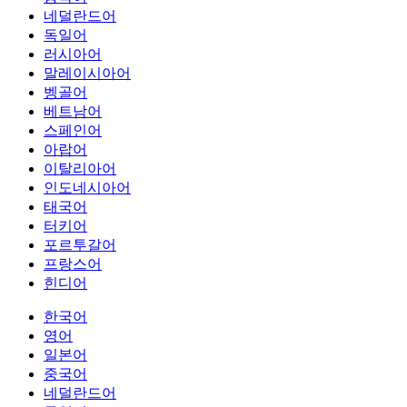
네덜란드어
독일어
러시아어
말레이시아어
벵골어
베트남어
스페인어
아랍어
이탈리아어
인도네시아어
태국어
터키어
포르투갈어
프랑스어
힌디어
한국어
영어
일본어
중국어
네덜란드어