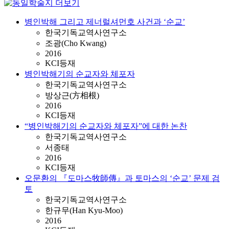
병인박해 그리고 제너럴셔먼호 사건과 ‘순교’
한국기독교역사연구소
조광(Cho Kwang)
2016
KCI등재
병인박해기의 순교자와 체포자
한국기독교역사연구소
방상근(方相根)
2016
KCI등재
“병인박해기의 순교자와 체포자”에 대한 논찬
한국기독교역사연구소
서종태
2016
KCI등재
오문환의 『도마스牧師傳』과 토마스의 ‘순교’ 문제 검
토
한국기독교역사연구소
한규무(Han Kyu-Moo)
2016