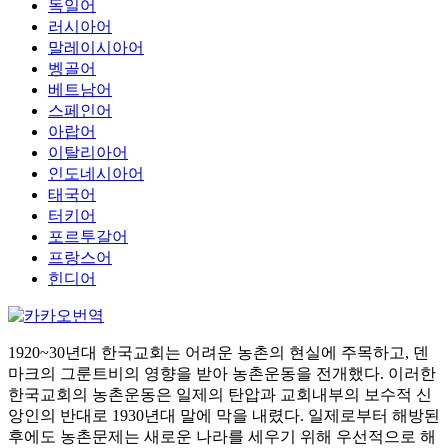
독일어
러시아어
말레이시아어
벵골어
베트남어
스페인어
아랍어
이탈리아어
인도네시아어
태국어
터키어
포르투갈어
프랑스어
힌디어
1920~30년대 한국교회는 어려운 농촌의 현실에 주목하고, 덴
마크의 그룬트비의 영향을 받아 농촌운동을 전개했다. 이러한
한국교회의 농촌운동은 일제의 탄압과 교회내부의 보수적 신
앙인의 반대로 1930년대 말에 막을 내렸다. 일제로부터 해방된
후에도 농촌문제는 새로운 나라를 세우기 위해 우선적으로 해