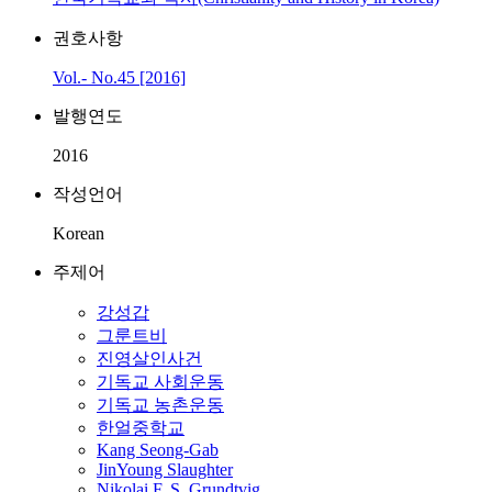
권호사항
Vol.- No.45 [2016]
발행연도
2016
작성언어
Korean
주제어
강성갑
그룬트비
진영살인사건
기독교 사회운동
기독교 농촌운동
한얼중학교
Kang Seong-Gab
JinYoung Slaughter
Nikolai F. S. Grundtvig