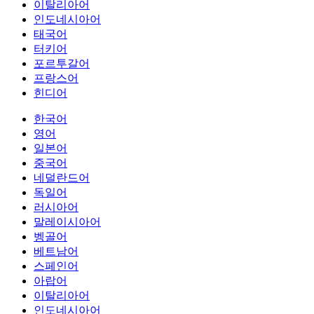
이탈리아어
인도네시아어
태국어
터키어
포르투갈어
프랑스어
힌디어
한국어
영어
일본어
중국어
네덜란드어
독일어
러시아어
말레이시아어
벵골어
베트남어
스페인어
아랍어
이탈리아어
인도네시아어