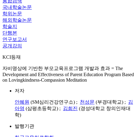
통합검색
국내학술논문
학위논문
해외학술논문
학술지
단행본
연구보고서
공개강의
KCI등재
자비명상에 기반한 부모교육프로그램 개발과 효과 = The
Development and Effectiveness of Parent Education Program Based
on Lovingkindness-Compassion Meditation
저자
안혜원
(SM심리건강연구소) ;
천성문
(부경대학교) ;
김
아영
(삼평초등학교) ;
김희진
(경성대학교 창의인재대
학)
발행기관