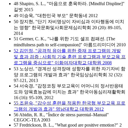
48 Shapiro, S. L., "마음으로 훈육하라. [Mindful Displine]"
길벗 2015
49 이승욱, "대한민국 부모" 문학동네 2012
50 장지현, "단기 자비명상이 자비심과 이타행동에 미치
는 영향" 한국문화및사회문제심리학회 20 (20): 89-105,
2014
51 Germer, C. K., "나를 위한 기도 셀프 컴패션. [The
mindfulness path to self-compassion]" 아름드리미디어 2010
52 김민정, "공격적 유아를 위한 중재 프로그램의 개발
및 효과 검증 : 사회적 기술 훈련 프로그램과 부모교육 프
로그램을 중심으로" 이화여자대학교 대학원 2008
53 노상선, "경계선 성격장애 성향자를 위한 자기자비 함
양 프로그램의 개발과 효과" 한국임상심리학회 32 (32):
97-121, 2013
54 서숙경, "감정코칭 부모교육이 어머니의 정서반응태
도와 양육효능감에 미치는 효과" 한국아동심리재활학회
16 (16): 95-109, 2012
55 조윤숙, "감수성 훈련을 적용한 한국형 부모교육 프로
그램의 개발과 효과" 영남대학교 대학원 2012
56 Abidin, R. R., "Índice de stress parental–Manual"
CEGOC-TEA 2003
57 Fredrickson, B. L., "What good are positive emotion?" 2