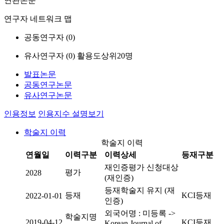
연관논문
연구자 네트워크 맵
공동연구자 (
0
)
유사연구자 (
0
)
활용도상위20명
발표논문
공동연구논문
유사연구논문
인용정보
인용지수 설명보기
학술지 이력
학술지 이력
연월일
이력구분
이력상세
등재구분
재인증평가 신청대상
평가
2028
(재인증)
등재학술지 유지 (재
등재
KCI등재
2022-01-01
인증)
외국어명 : 미등록 ->
학술지명
2019-04-12
KCI등재
Korean Journal of