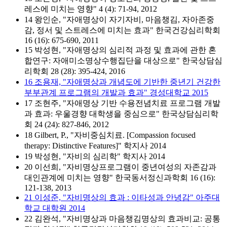
레스에 미치는 영향" 4 (4): 71-94, 2012
14 왕인순, "자애명상이 자기자비, 마음챙김, 자아존중
감, 정서 및 스트레스에 미치는 효과" 한국건강심리학회
16 (16): 675-690, 2011
15 박성현, "자애명상의 심리적 과정 및 효과에 관한 혼
합연구: 자애미소명상수행집단을 대상으로" 한국상담심
리학회 28 (28): 395-424, 2016
16 조용재, "자애명상과 개념도에 기반한 중년기 건강한
부부관계 프로그램의 개발과 효과" 경성대학교 2015
17 조현주, "자애명상 기반 수용전념치료 프로그램 개발
과 효과: 우울경향 대학생을 중심으로" 한국상담심리학
회 24 (24): 827-846, 2012
18 Gilbert, P., "자비중심치료. [Compassion focused
therapy: Distinctive Features]" 학지사 2014
19 박성현, "자비의 심리학" 학지사 2014
20 이선희, "자비명상프로그램이 중년여성의 자존감과
대인관계에 미치는 영향" 한국동서정신과학회 16 (16):
121-138, 2013
21 이성준, "자비명상의 효과 : 이타성과 안녕감" 아주대
학교 대학원 2014
22 김완석, "자비명상과 마음챙김명상의 효과비교: 공통