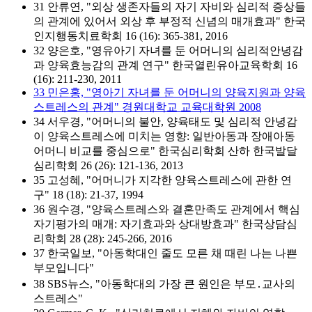
31 안류연, "외상 생존자들의 자기 자비와 심리적 증상들
의 관계에 있어서 외상 후 부정적 신념의 매개효과" 한국
인지행동치료학회 16 (16): 365-381, 2016
32 양은호, "영유아기 자녀를 둔 어머니의 심리적안녕감
과 양육효능감의 관계 연구" 한국열린유아교육학회 16
(16): 211-230, 2011
33 민은홍, "영아기 자녀를 둔 어머니의 양육지원과 양육
스트레스의 관계" 경원대학교 교육대학원 2008
34 서우경, "어머니의 불안, 양육태도 및 심리적 안녕감
이 양육스트레스에 미치는 영향: 일반아동과 장애아동
어머니 비교를 중심으로" 한국심리학회 산하 한국발달
심리학회 26 (26): 121-136, 2013
35 고성혜, "어머니가 지각한 양육스트레스에 관한 연
구" 18 (18): 21-37, 1994
36 원수경, "양육스트레스와 결혼만족도 관계에서 핵심
자기평가의 매개: 자기효과와 상대방효과" 한국상담심
리학회 28 (28): 245-266, 2016
37 한국일보, "아동학대인 줄도 모른 채 때린 나는 나쁜
부모입니다"
38 SBS뉴스, "아동학대의 가장 큰 원인은 부모․교사의
스트레스"