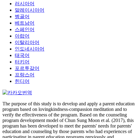
러시아어
말레이시아어
벵골어
베트남어
스페인어
아랍어
이탈리아어
인도네시아어
태국어
터키어
포르투갈어
프랑스어
힌디어
The purpose of this study is to develop and apply a parent education
program based on lovingkindness-compassion meditation and to
verify the effectiveness of the program. Based on the counseling
program development model of Chun Sung Moon et al. (2017), this
program has been developed to meet the parents' needs for parents'
education and counseling by those parents who had experiences of
participating in parent education programs previously and