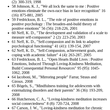
(2): 300-319, 1998
58 Johnson, K. J., "We all lock the same to me : Positive
emotions eliminate the own-race bias in face recognition" 16
(16): 875-881, 2005
59 Fredrickson, B. L., "The role of positive emotions in
positive psychology : The broaden-and-build theory of
positive emotions" 56 (56): 218-226, 2001
60 Neff, K. D., "The development and validation of a scale to
measure self-compassion" 2 (2): 223-250, 2003
61 Neff, K. D., "Self-compassion and its link to adaptive
psychological functioning" 41 (41): 139-154, 2007
62 Neff, K. D., "Self-Compassion, achievement goals, and
coping with academic failure" 4 (4): 263-287, 2005
63 Fredrickson, B. L., "Open Hearts Build Lives : Positive
Emotions, Induced Through Loving-Kindness Meditation,
Build Consequential Personal Resources" 95 (95): 1045-
1062, 2008
64 Iacoboni, M., "Mirroring people" Farrar, Straus and
Giroux. 2008
65 Bӧgels, S., "Mindfulness training for adolescents with
externalizing disorders and their parents" 36 (36): 193-209,
2008
66 Hutcherson, C. A., "Loving-kindness meditation increases
social connectedness" 8 (8): 720-724, 2008
67 Carson, J. W., "Loving-kindness meditation for chronic