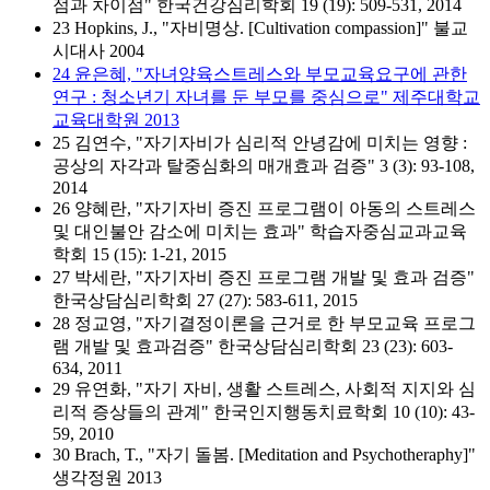
점과 차이점" 한국건강심리학회 19 (19): 509-531, 2014
23 Hopkins, J., "자비명상. [Cultivation compassion]" 불교
시대사 2004
24 윤은혜, "자녀양육스트레스와 부모교육요구에 관한
연구 : 청소년기 자녀를 둔 부모를 중심으로" 제주대학교
교육대학원 2013
25 김연수, "자기자비가 심리적 안녕감에 미치는 영향 :
공상의 자각과 탈중심화의 매개효과 검증" 3 (3): 93-108,
2014
26 양혜란, "자기자비 증진 프로그램이 아동의 스트레스
및 대인불안 감소에 미치는 효과" 학습자중심교과교육
학회 15 (15): 1-21, 2015
27 박세란, "자기자비 증진 프로그램 개발 및 효과 검증"
한국상담심리학회 27 (27): 583-611, 2015
28 정교영, "자기결정이론을 근거로 한 부모교육 프로그
램 개발 및 효과검증" 한국상담심리학회 23 (23): 603-
634, 2011
29 유연화, "자기 자비, 생활 스트레스, 사회적 지지와 심
리적 증상들의 관계" 한국인지행동치료학회 10 (10): 43-
59, 2010
30 Brach, T., "자기 돌봄. [Meditation and Psychotheraphy]"
생각정원 2013