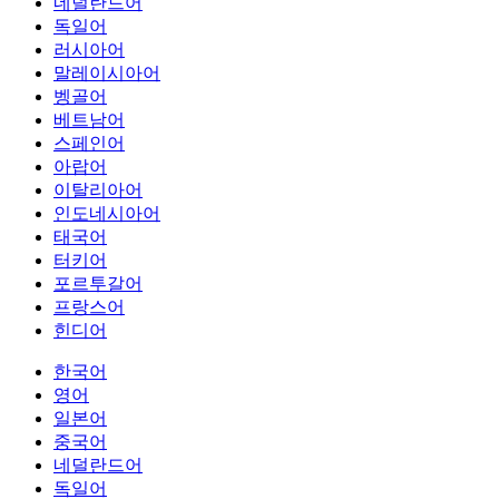
네덜란드어
독일어
러시아어
말레이시아어
벵골어
베트남어
스페인어
아랍어
이탈리아어
인도네시아어
태국어
터키어
포르투갈어
프랑스어
힌디어
한국어
영어
일본어
중국어
네덜란드어
독일어