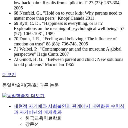
low back pain : Results from a pilot trial" 23 (23): 287-304,
2005
68 Neufeld, G., "Hold on to your kids: Why parents need to
matter more than peers" Knopf Canada 2011
69 Ryff, C. D., "Happiness is everything, or is it?
Explorations on the meaning of psychological well-being" 57
(57): 1069-1081, 1989
70 Dunn, J. R., "Feeling and believing : The influence of
emotion on trust" 88 (88): 736-748, 2005
71 Weibel, P., "Contemporary art and the museum: A global
perspective" Hatje Cantz 2007
72 Ginott, H. G., "Between parent and child : New solutions
to old problems" Macmillan 1965
더보기
동일학술지(권/호) 다른 논문
내현적 자기애와 사회불안의 관계에서 내면화된 수치심
과 자기비난의 매개효과
한국교육치료학회
강문선