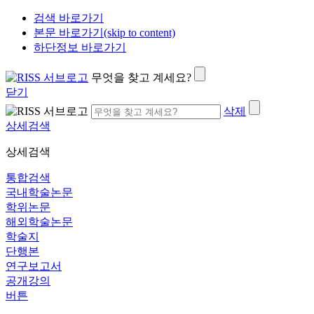
검색 바로가기
본문 바로가기(skip to content)
하단정보 바로가기
무엇을 찾고 계세요?
닫기
삭제
상세검색
상세검색
통합검색
국내학술논문
학위논문
해외학술논문
학술지
단행본
연구보고서
공개강의
버튼