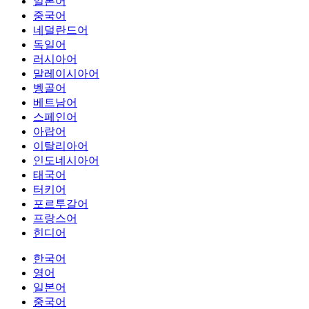
일본어
중국어
네덜란드어
독일어
러시아어
말레이시아어
벵골어
베트남어
스페인어
아랍어
이탈리아어
인도네시아어
태국어
터키어
포르투갈어
프랑스어
힌디어
한국어
영어
일본어
중국어