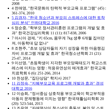
2008
4 전애영, "한국문화의 탄력적 부모교육 프로그램" (45) :
361-374, 2010
5 김경자, "한국 청소년과 부모의 스트레스에 대한 토착
심리 분석" 인하대학교 2016
6 정순중, "학부모 정서관리훈련 프로그램의 개발 및 효
과" 한국건강심리학회 11 (11): 817-838, 2006
7 아시아 경제, "키 65cm, 몸무게 7kg 생후 6개월 집어던
져, 아동학대 답 없나"
8 조현주, "초보 상담자들의 자기 성장을 위한 마음챙김
자비 프로그램 개발 및 효과" 한국청소년학회 21 (21):
25-47, 2014
9 이선영, "초등학생이 지각한 부모양육태도가 학교스트
레스에 미치는 영향 : 적응유연성의 매개효과" 한국교육
치료학회 6 (6): 251-266, 2014
10 천성문, "집단상담" 학지사 2017
11 김정숙, "지혜부모교육 프로그램 개발과 효과" 경성
대학교 2016
12 이승희, "정서중심 상호작용 부모교육이 학교부적응
아동의 문제행동에 미치는 영향" 한국재활심리학회 20
(20): 523-544, 2013
13 조은영, "자애명상이 청소년의 충동성, 불안 및 스트