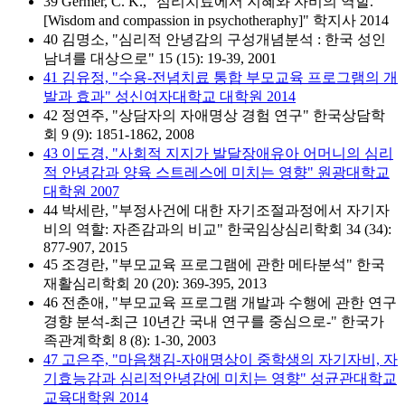
39 Germer, C. K., "심리치료에서 지혜와 자비의 역할.
[Wisdom and compassion in psychotheraphy]" 학지사 2014
40 김명소, "심리적 안녕감의 구성개념분석 : 한국 성인
남녀를 대상으로" 15 (15): 19-39, 2001
41 김유정, "수용-전념치료 통합 부모교육 프로그램의 개
발과 효과" 성신여자대학교 대학원 2014
42 정연주, "상담자의 자애명상 경험 연구" 한국상담학
회 9 (9): 1851-1862, 2008
43 이도경, "사회적 지지가 발달장애유아 어머니의 심리
적 안녕감과 양육 스트레스에 미치는 영향" 원광대학교
대학원 2007
44 박세란, "부정사건에 대한 자기조절과정에서 자기자
비의 역할: 자존감과의 비교" 한국임상심리학회 34 (34):
877-907, 2015
45 조경란, "부모교육 프로그램에 관한 메타분석" 한국
재활심리학회 20 (20): 369-395, 2013
46 전춘애, "부모교육 프로그램 개발과 수행에 관한 연구
경향 분석-최근 10년간 국내 연구를 중심으로-" 한국가
족관계학회 8 (8): 1-30, 2003
47 고은주, "마음챙김-자애명상이 중학생의 자기자비, 자
기효능감과 심리적안녕감에 미치는 영향" 성균관대학교
교육대학원 2014