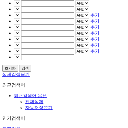
추가
추가
추가
추가
추가
추가
추가
상세검색닫기
최근검색어
최근검색어 옵션
전체삭제
자동저장끄기
인기검색어