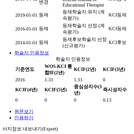
변경
Educational Therapist
등재학술지 유지 (계
등재
KCI등재
2019-01-01
속평가)
등재학술지 선정 (계
등재
KCI등재
2016-01-01
속평가)
등재후보학술지 선정
등재
KCI후보
2014-01-01
(신규평가)
학술지 인용정보
학술지 인용정보
WOS-KCI 통
기준연도
KCIF(2년)
KCIF(3년)
합IF(2년)
2016
1.33
1.33
0
중심성지수(3
KCIF(4년)
KCIF(5년)
즉시성지수
년)
0
0
0
0.13
원문보기
인용하기
서지정보 내보내기(Export)