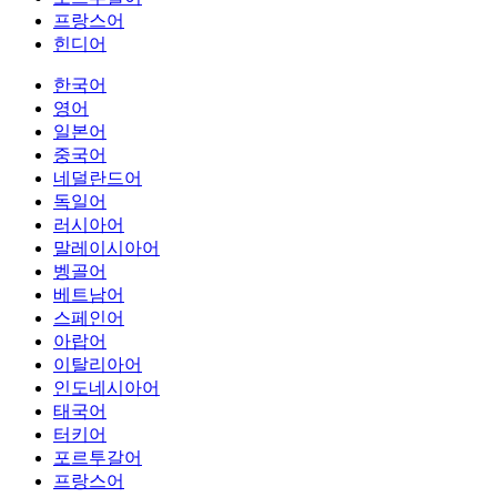
프랑스어
힌디어
한국어
영어
일본어
중국어
네덜란드어
독일어
러시아어
말레이시아어
벵골어
베트남어
스페인어
아랍어
이탈리아어
인도네시아어
태국어
터키어
포르투갈어
프랑스어