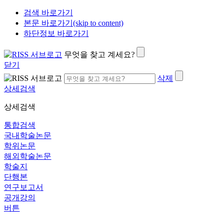
검색 바로가기
본문 바로가기(skip to content)
하단정보 바로가기
무엇을 찾고 계세요?
닫기
삭제
상세검색
상세검색
통합검색
국내학술논문
학위논문
해외학술논문
학술지
단행본
연구보고서
공개강의
버튼