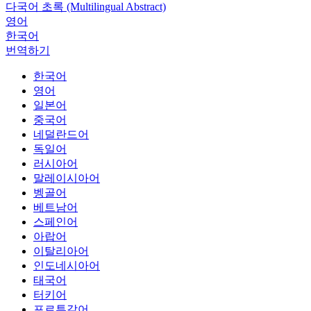
다국어 초록 (Multilingual Abstract)
영어
한국어
번역하기
한국어
영어
일본어
중국어
네덜란드어
독일어
러시아어
말레이시아어
벵골어
베트남어
스페인어
아랍어
이탈리아어
인도네시아어
태국어
터키어
포르투갈어