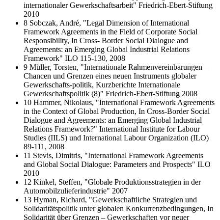
internationaler Gewerkschaftsarbeit" Friedrich‐Ebert‐Stiftung
2010
8 Sobczak, André, "Legal Dimension of International
Framework Agreements in the Field of Corporate Social
Responsibility, In Cross‐ Border Social Dialogue and
Agreements: an Emerging Global Industrial Relations
Framework" ILO 115-130, 2008
9 Müller, Torsten, "Internationale Rahmenvereinbarungen –
Chancen und Grenzen eines neuen Instruments globaler
Gewerkschafts‐politik, Kurzberichte Internationale
Gewerkschaftspolitik (8)" Friedrich‐Ebert‐Stiftung 2008
10 Hammer, Nikolaus, "International Framework Agreements
in the Context of Global Production, In Cross‐Border Social
Dialogue and Agreements: an Emerging Global Industrial
Relations Framework?" International Institute for Labour
Studies (IILS) und International Labour Organization (ILO)
89-111, 2008
11 Stevis, Dimitris, "International Framework Agreements
and Global Social Dialogue: Parameters and Prospects" ILO
2010
12 Kinkel, Steffen, "Globale Produktionsstrategien in der
Automobilzulieferindustrie" 2007
13 Hyman, Richard, "Gewerkschaftliche Strategien und
Solidaritätspolitik unter globalen Konkurrenzbedingungen, In
Solidarität über Grenzen – Gewerkschaften vor neuer