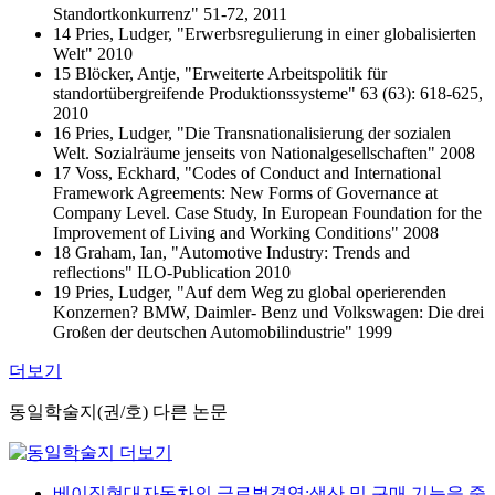
Standortkonkurrenz" 51-72, 2011
14 Pries, Ludger, "Erwerbsregulierung in einer globalisierten
Welt" 2010
15 Blöcker, Antje, "Erweiterte Arbeitspolitik für
standortübergreifende Produktionssysteme" 63 (63): 618-625,
2010
16 Pries, Ludger, "Die Transnationalisierung der sozialen
Welt. Sozialräume jenseits von Nationalgesellschaften" 2008
17 Voss, Eckhard, "Codes of Conduct and International
Framework Agreements: New Forms of Governance at
Company Level. Case Study, In European Foundation for the
Improvement of Living and Working Conditions" 2008
18 Graham, Ian, "Automotive Industry: Trends and
reflections" ILO‐Publication 2010
19 Pries, Ludger, "Auf dem Weg zu global operierenden
Konzernen? BMW, Daimler‐ Benz und Volkswagen: Die drei
Großen der deutschen Automobilindustrie" 1999
더보기
동일학술지(권/호) 다른 논문
베이징현대자동차의 글로벌경영:생산 및 구매 기능을 중