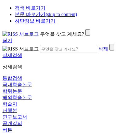
검색 바로가기
본문 바로가기(skip to content)
하단정보 바로가기
무엇을 찾고 계세요?
닫기
삭제
상세검색
상세검색
통합검색
국내학술논문
학위논문
해외학술논문
학술지
단행본
연구보고서
공개강의
버튼