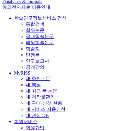
Databases & Journals
해외전자자료 이용안내
학술연구정보서비스 검색
통합검색
학위논문
국내학술논문
해외학술논문
학술지
단행본
연구보고서
공개강의
MyRISS
내 추천논문
내 책장
내 최근 본 논문
내 저작물관리
내 구매·신청 현황
내 서비스 사용권한
내 관심 DB
회원서비스
회원가입