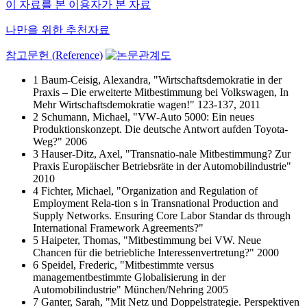
이 자료를 본 이용자가 본 자료
나만을 위한 추천자료
참고문헌 (Reference)
1 Baum‐Ceisig, Alexandra, "Wirtschaftsdemokratie in der
Praxis – Die erweiterte Mitbestimmung bei Volkswagen, In
Mehr Wirtschaftsdemokratie wagen!" 123-137, 2011
2 Schumann, Michael, "VW‐Auto 5000: Ein neues
Produktionskonzept. Die deutsche Antwort aufden Toyota‐
Weg?" 2006
3 Hauser‐Ditz, Axel, "Transnatio‐nale Mitbestimmung? Zur
Praxis Europäischer Betriebsräte in der Automobilindustrie"
2010
4 Fichter, Michael, "Organization and Regulation of
Employment Rela‐tion s in Transnational Production and
Supply Networks. Ensuring Core Labor Standar ds through
International Framework Agreements?"
5 Haipeter, Thomas, "Mitbestimmung bei VW. Neue
Chancen für die betriebliche Interessenvertretung?" 2000
6 Speidel, Frederic, "Mitbestimmte versus
managementbestimmte Globalisierung in der
Automobilindustrie" München/Nehring 2005
7 Ganter, Sarah, "Mit Netz und Doppelstrategie. Perspektiven