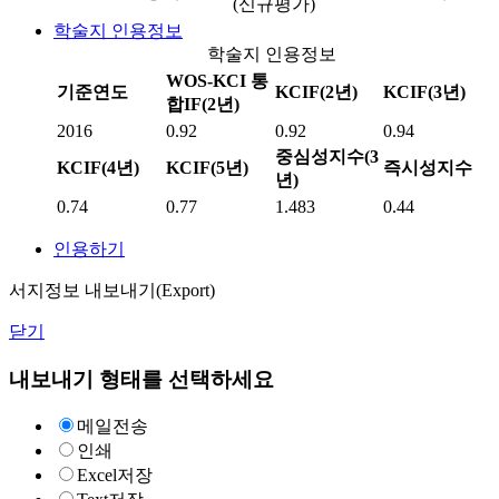
(신규평가)
학술지 인용정보
학술지 인용정보
WOS-KCI 통
기준연도
KCIF(2년)
KCIF(3년)
합IF(2년)
2016
0.92
0.92
0.94
중심성지수(3
KCIF(4년)
KCIF(5년)
즉시성지수
년)
0.74
0.77
1.483
0.44
인용하기
서지정보 내보내기(Export)
닫기
내보내기 형태를 선택하세요
메일전송
인쇄
Excel저장