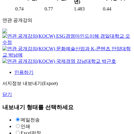
년)
0.74
0.77
1.483
0.44
연관 공개강의
ESG경영마인드이해
경일대학교
오
수정
문화예술산업과 K-콘텐츠
안양대학
교
박남예
국제경영
강남대학교
박근호
인용하기
서지정보 내보내기(Export)
닫기
내보내기 형태를 선택하세요
메일전송
인쇄
Excel저장