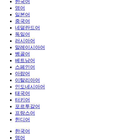
한국어
영어
일본어
중국어
네덜란드어
독일어
러시아어
말레이시아어
벵골어
베트남어
스페인어
아랍어
이탈리아어
인도네시아어
태국어
터키어
포르투갈어
프랑스어
힌디어
한국어
영어