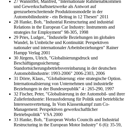
27 Wannöffel, Manfred, "Internationale Rahmenabkommen
und Gewerkschaftsnetzwerke als Antwort auf
grenzueberschreitende Produktionsmodelle in der
Automobilindustrie - ein Beitrag in 12 Thesen" 2011
28 Hanke, Bob, "Industrial Restructuring and industrial
Relations in the European Car Industry: Instruments and
strategies for Employment" 98-305, 1998
29 Pries, Ludger., "Indusrielle Beziehungen im globalen
Wandel, In Umbrüche und Kontinuität: Perspektiven
nationaler und internationaler Arbeitsbeziehungen" Rainer
Hampp Verlag 2001
30 Jürgens, Ulrich, "Globalisierungsdruck und
Beschäftigungssicherung:
Standortsicherungsbetriebsvereinbarung in der deutschen
Automobilindustrie: 1993-2006" 2006-2303, 2006
31 Dörre, Klaus., "Globalisierung: eine strategische Option.
Internationalisierung von Unternehmen und industrielle
Beziehungen in der Bundesrepublik" 4 : 265-290, 1997
32 Fischer, Peter, "Globalisierung in der Automobil- und ihrer
Zulieferindustrie: Herausfoderung für Politik und betriebliche
Interessenvertretung, In Vom Klassenkampf zum Co-
Management: Perspektiven gewerkschaftlicher
Betriebspolitik" VSA 2000
33 Hanke, Bob, "European Works Councils and Industrial
Restructuring in the European Motor Industry" 6 (6): 35-59,