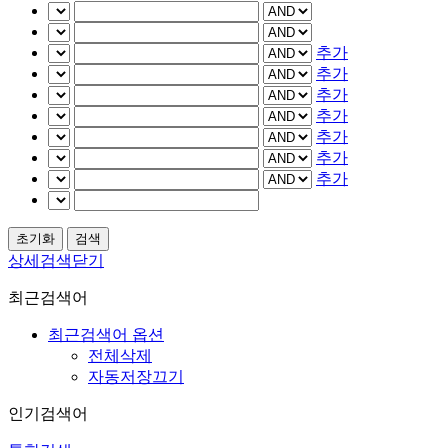
추가
추가
추가
추가
추가
추가
추가
상세검색닫기
최근검색어
최근검색어 옵션
전체삭제
자동저장끄기
인기검색어