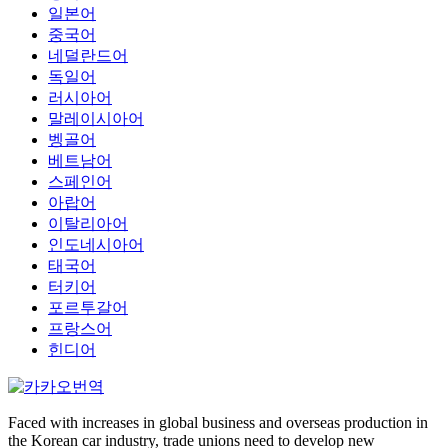
일본어
중국어
네덜란드어
독일어
러시아어
말레이시아어
벵골어
베트남어
스페인어
아랍어
이탈리아어
인도네시아어
태국어
터키어
포르투갈어
프랑스어
힌디어
Faced with increases in global business and overseas production in
the Korean car industry, trade unions need to develop new