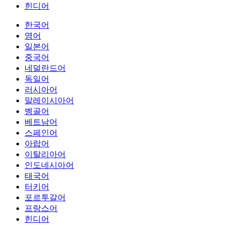
힌디어
한국어
영어
일본어
중국어
네덜란드어
독일어
러시아어
말레이시아어
벵골어
베트남어
스페인어
아랍어
이탈리아어
인도네시아어
태국어
터키어
포르투갈어
프랑스어
힌디어