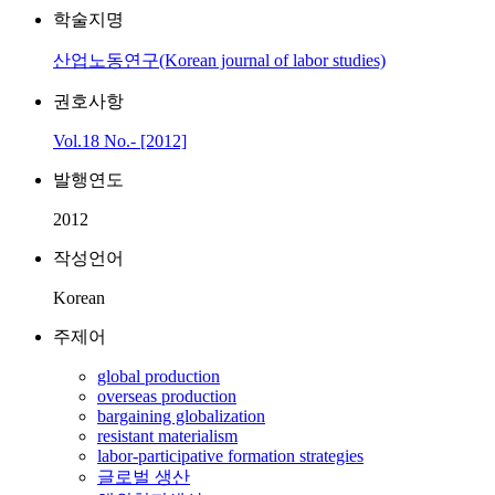
학술지명
산업노동연구(Korean journal of labor studies)
권호사항
Vol.18 No.- [2012]
발행연도
2012
작성언어
Korean
주제어
global production
overseas production
bargaining globalization
resistant materialism
labor-participative formation strategies
글로벌 생산