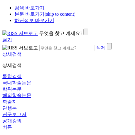
검색 바로가기
본문 바로가기(skip to content)
하단정보 바로가기
무엇을 찾고 계세요?
닫기
삭제
상세검색
상세검색
통합검색
국내학술논문
학위논문
해외학술논문
학술지
단행본
연구보고서
공개강의
버튼