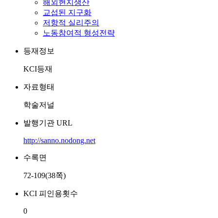
해외현지생산
교섭된 지구화
저항적 실리주의
노동참여적 형성전략
등재정보
KCI등재
자료형태
학술저널
발행기관 URL
http://sanno.nodong.net
수록면
72-109(38쪽)
KCI 피인용횟수
0