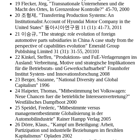
19 Flecker, Jörg, "Transnationale Unternehmen und die
Macht des Ortes, In Grenzenlose Kontrolle?" 45-70, 2000
20 조형제, "Transferring Production Systems: An
Institutionalist Account of Hyundai Motor Company in the
United States" 동아시아연구원 11 (11): 41-73, 2011
21 이승규, "The strategic role evolution of foreign
automotive parts subsidiaries in China A case study from the
perspective of capabilities evolution" Emerald Group
Publishing Limited 31 (31): 31-55, 201101
22 Kinkel, Steffen, "Produktions- und FuE-Verlagerungen ins
Ausland: Verbreitung, Motive und strategische Implikationen
für die Betriebsrats- und Gewerkschaftsarbeit" Fraunhofer
Institut System- und Innovationsforschung 2008
23 Berger, Suzanne, "National Diversity and Global
Capitalism" 1996
24 Haipeter, Thomas, "Mitbestimmung bei Volkswagen:
Neue Chancen fuer die betriebliche Interessenvertretung?"
Westfälisches Dampfboot 2000
25 Speidel, Frederic, "Mitbestimmte versus
managementbestimmte Globalisierung in der
Automobilindustrie" Rainer Hampp Verlag 2005
26 Dörre, Klaus., "Kampf um Beteiligung: Arbeit,
Partizipation und industrielle Beziehungen im flexiblen
Kapitalismus" Opladen 2002