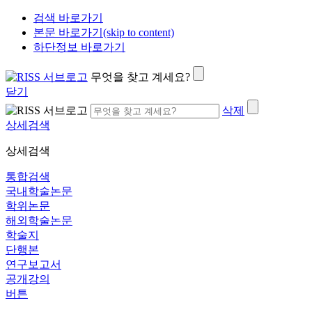
검색 바로가기
본문 바로가기(skip to content)
하단정보 바로가기
무엇을 찾고 계세요?
닫기
삭제
상세검색
상세검색
통합검색
국내학술논문
학위논문
해외학술논문
학술지
단행본
연구보고서
공개강의
버튼