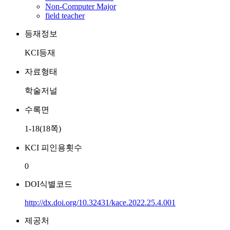
Non-Computer Major
field teacher
등재정보
KCI등재
자료형태
학술저널
수록면
1-18(18쪽)
KCI 피인용횟수
0
DOI식별코드
http://dx.doi.org/10.32431/kace.2022.25.4.001
제공처