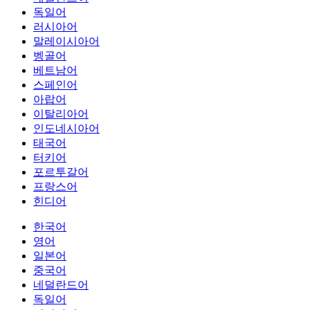
독일어
러시아어
말레이시아어
벵골어
베트남어
스페인어
아랍어
이탈리아어
인도네시아어
태국어
터키어
포르투갈어
프랑스어
힌디어
한국어
영어
일본어
중국어
네덜란드어
독일어