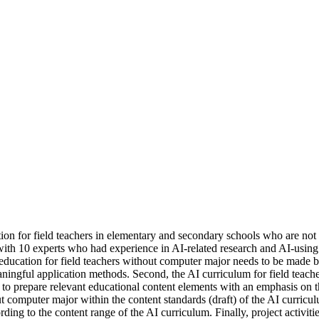
tion for field teachers in elementary and secondary schools who are not
th 10 experts who had experience in AI-related research and AI-using 
r AI education for field teachers without computer major needs to be mad
gful application methods. Second, the AI ​​curriculum for field teache
y to prepare relevant educational content elements with an emphasis on th
hout computer major within the content standards (draft) of the AI ​​curr
ording to the content range of the AI ​​curriculum. Finally, project activ