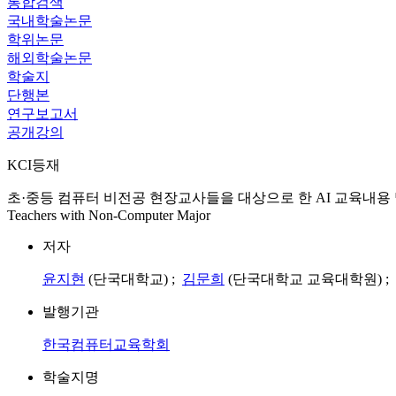
통합검색
국내학술논문
학위논문
해외학술논문
학술지
단행본
연구보고서
공개강의
KCI등재
초·중등 컴퓨터 비전공 현장교사들을 대상으로 한 AI 교육내용 및 방법에 관한 탐색 연구 
Teachers with Non-Computer Major
저자
윤지현
(단국대학교) ;
김문희
(단국대학교 교육대학원) ;
발행기관
한국컴퓨터교육학회
학술지명