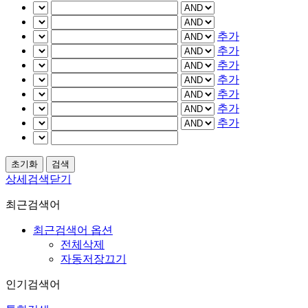
추가
추가
추가
추가
추가
추가
추가
상세검색닫기
최근검색어
최근검색어 옵션
전체삭제
자동저장끄기
인기검색어