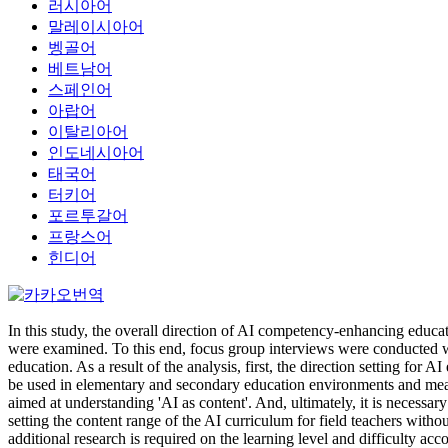
러시아어
말레이시아어
벵골어
베트남어
스페인어
아랍어
이탈리아어
인도네시아어
태국어
터키어
포르투갈어
프랑스어
힌디어
In this study, the overall direction of AI competency-enhancing educa
were examined. To this end, focus group interviews were conducted wi
education. As a result of the analysis, first, the direction setting fo
be used in elementary and secondary education environments and meanin
aimed at understanding 'AI as content'. And, ultimately, it is necessar
setting the content range of the AI ​​curriculum for field teachers wit
additional research is required on the learning level and difficulty acc