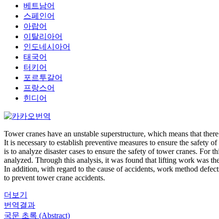
베트남어
스페인어
아랍어
이탈리아어
인도네시아어
태국어
터키어
포르투갈어
프랑스어
힌디어
Tower cranes have an unstable superstructure, which means that there i
It is necessary to establish preventive measures to ensure the safety o
is to analyze disaster cases to ensure the safety of tower cranes. Fo
analyzed. Through this analysis, it was found that lifting work was t
In addition, with regard to the cause of accidents, work method defects
to prevent tower crane accidents.
더보기
번역결과
국문 초록 (Abstract)