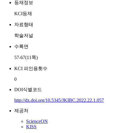
등재정보
KCI등재
자료형태
학술저널
수록면
57-67(11쪽)
KCI 피인용횟수
0
DOI식별코드
http://dx.doi.org/10.5345/JKIBC.2022.22.1.057
제공처
ScienceON
KISS