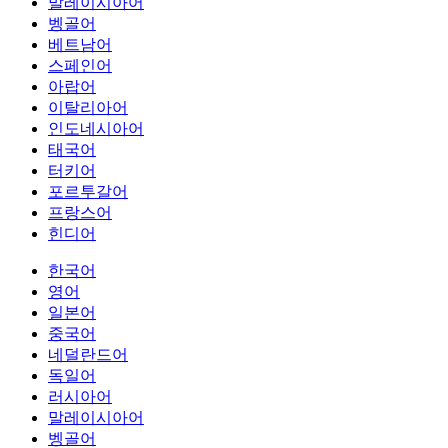
말레이시아어
벵골어
베트남어
스페인어
아랍어
이탈리아어
인도네시아어
태국어
터키어
포르투갈어
프랑스어
힌디어
한국어
영어
일본어
중국어
네덜란드어
독일어
러시아어
말레이시아어
벵골어