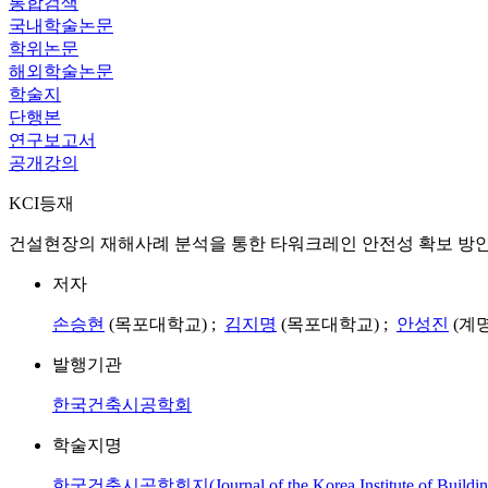
통합검색
국내학술논문
학위논문
해외학술논문
학술지
단행본
연구보고서
공개강의
KCI등재
건설현장의 재해사례 분석을 통한 타워크레인 안전성 확보 방안 연구 = Study to Secur
저자
손승현
(목포대학교) ;
김지명
(목포대학교) ;
안성진
(계
발행기관
한국건축시공학회
학술지명
한국건축시공학회지(Journal of the Korea Institute of Building 