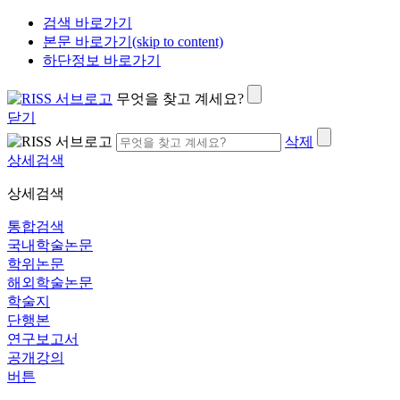
검색 바로가기
본문 바로가기(skip to content)
하단정보 바로가기
무엇을 찾고 계세요?
닫기
삭제
상세검색
상세검색
통합검색
국내학술논문
학위논문
해외학술논문
학술지
단행본
연구보고서
공개강의
버튼