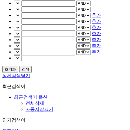
추가
추가
추가
추가
추가
추가
추가
상세검색닫기
최근검색어
최근검색어 옵션
전체삭제
자동저장끄기
인기검색어