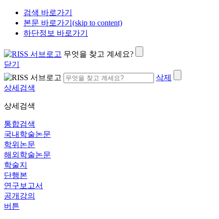
검색 바로가기
본문 바로가기(skip to content)
하단정보 바로가기
무엇을 찾고 계세요?
닫기
삭제
상세검색
상세검색
통합검색
국내학술논문
학위논문
해외학술논문
학술지
단행본
연구보고서
공개강의
버튼