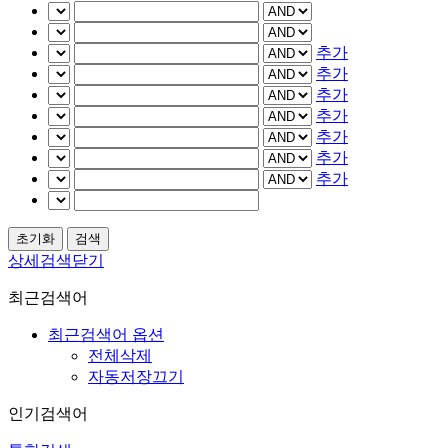
추가
추가
추가
추가
추가
추가
추가
상세검색닫기
최근검색어
최근검색어 옵션
전체삭제
자동저장끄기
인기검색어