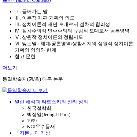
목차 (Table of Contents)
Ⅰ. 들어가는 말
Ⅱ. 이론적 재편 기획의 의도
Ⅲ. 정치이론적 재편 토대로서 절차적 합리성
Ⅳ. 절차주의적 민주주의의 규범적 토대로서 공론영역
Ⅴ. 삼원적 정치이론의 정립시도
Ⅵ. 맺는말 : 체계/공론영역/생활세계의 삼원적 정치이론
기획의 의의와 한계
참고 문헌
더보기
동일학술지(권/호) 다른 논문
열린 해석과 타르스키의 진리 정의
한국철학회
박정일(Jeong-Il Park)
1999
KCI우수등재
『자본』과 가상