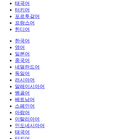
태국어
터키어
포르투갈어
프랑스어
힌디어
한국어
영어
일본어
중국어
네덜란드어
독일어
러시아어
말레이시아어
벵골어
베트남어
스페인어
아랍어
이탈리아어
인도네시아어
태국어
터키어