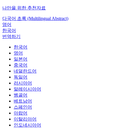
나만을 위한 추천자료
다국어 초록 (Multilingual Abstract)
영어
한국어
번역하기
한국어
영어
일본어
중국어
네덜란드어
독일어
러시아어
말레이시아어
벵골어
베트남어
스페인어
아랍어
이탈리아어
인도네시아어