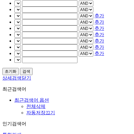
추가
추가
추가
추가
추가
추가
추가
상세검색닫기
최근검색어
최근검색어 옵션
전체삭제
자동저장끄기
인기검색어