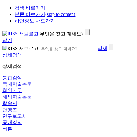
검색 바로가기
본문 바로가기(skip to content)
하단정보 바로가기
무엇을 찾고 계세요?
닫기
삭제
상세검색
상세검색
통합검색
국내학술논문
학위논문
해외학술논문
학술지
단행본
연구보고서
공개강의
버튼