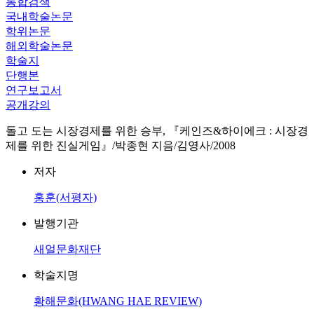
통합검색
국내학술논문
학위논문
해외학술논문
학술지
단행본
연구보고서
공개강의
돌고 도는 시장경제를 위한 승부, 『케인즈&하이에크 : 시장경
제를 위한 진실게임』/박종현 지음/김영사/2008
저자
홍훈(서평자)
발행기관
새얼문화재단
학술지명
황해문화(HWANG HAE REVIEW)