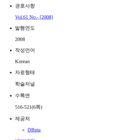
권호사항
Vol.61 No.- [2008]
발행연도
2008
작성언어
Korean
자료형태
학술저널
수록면
516-521(6쪽)
제공처
DBpia