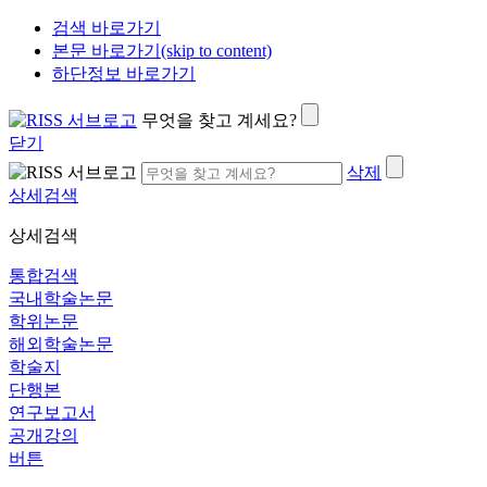
검색 바로가기
본문 바로가기(skip to content)
하단정보 바로가기
무엇을 찾고 계세요?
닫기
삭제
상세검색
상세검색
통합검색
국내학술논문
학위논문
해외학술논문
학술지
단행본
연구보고서
공개강의
버튼