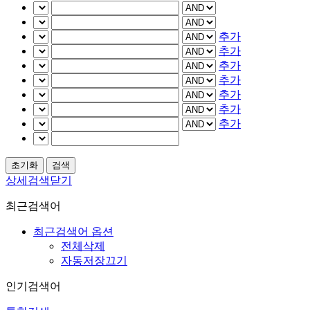
추가
추가
추가
추가
추가
추가
추가
상세검색닫기
최근검색어
최근검색어 옵션
전체삭제
자동저장끄기
인기검색어