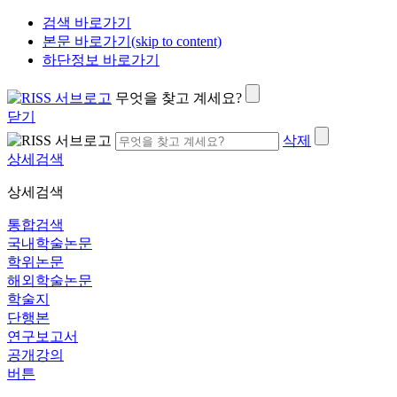
검색 바로가기
본문 바로가기(skip to content)
하단정보 바로가기
무엇을 찾고 계세요?
닫기
삭제
상세검색
상세검색
통합검색
국내학술논문
학위논문
해외학술논문
학술지
단행본
연구보고서
공개강의
버튼