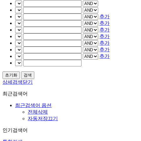
추가
추가
추가
추가
추가
추가
추가
상세검색닫기
최근검색어
최근검색어 옵션
전체삭제
자동저장끄기
인기검색어