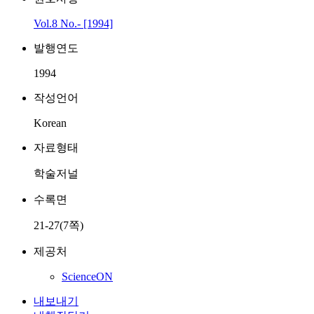
Vol.8 No.- [1994]
발행연도
1994
작성언어
Korean
자료형태
학술저널
수록면
21-27(7쪽)
제공처
ScienceON
내보내기