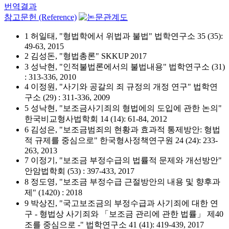
번역결과
참고문헌 (Reference)
1 허일태, "형법학에서 위법과 불법" 법학연구소 35 (35):
49-63, 2015
2 김성돈, "형법총론" SKKUP 2017
3 성낙현, "인적불법론에서의 불법내용" 법학연구소 (31)
: 313-336, 2010
4 이정원, "사기와 공갈의 죄 규정의 개정 연구" 법학연
구소 (29) : 311-336, 2009
5 성낙현, "보조금사기죄의 형법에의 도입에 관한 논의"
한국비교형사법학회 14 (14): 61-84, 2012
6 김성은, "보조금범죄의 현황과 효과적 통제방안: 형법
적 규제를 중심으로" 한국형사정책연구원 24 (24): 233-
263, 2013
7 이정기, "보조금 부정수급의 법률적 문제와 개선방안"
안암법학회 (53) : 397-433, 2017
8 정도영, "보조금 부정수급 근절방안의 내용 및 향후과
제" (1420) : 2018
9 박상진, "국고보조금의 부정수급과 사기죄에 대한 연
구 - 형법상 사기죄와 「보조금 관리에 관한 법률」 제40
조를 중심으로 -" 법학연구소 41 (41): 419-439, 2017