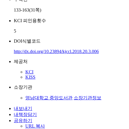
133-163(31쪽)
KCI 피인용횟수
5
DOI식별코드
http://dx.doi.org/10.23894/kjccl.2018.20.3.006
제공처
KCI
KISS
소장기관
영남대학교 중앙도서관
소장기관정보
내보내기
내책장담기
공유하기
URL 복사