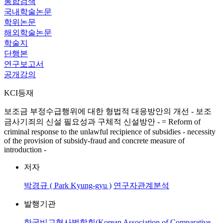
통합검색
국내학술논문
학위논문
해외학술논문
학술지
단행본
연구보고서
공개강의
KCI등재
보조금 부정수급행위에 대한 형법적 대응방안의 개선 - 보조
금사기죄의 신설 필요성과 구체적 신설방안 - = Reform of
criminal response to the unlawful recipience of subsidies - necessity
of the provision of subsidy-fraud and concrete measure of
introduction -
저자
박경규 ( Park Kyung-gyu )
연구자관계분석
발행기관
한국비교형사법학회(Korean Association of Comparative