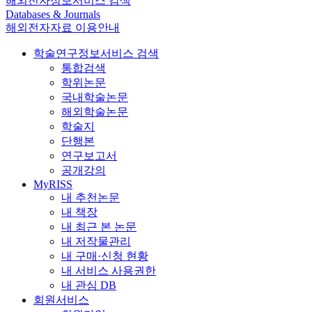
해외전자정보서비스 검색
Databases & Journals
해외전자자료 이용안내
학술연구정보서비스 검색
통합검색
학위논문
국내학술논문
해외학술논문
학술지
단행본
연구보고서
공개강의
MyRISS
내 추천논문
내 책장
내 최근 본 논문
내 저작물관리
내 구매·신청 현황
내 서비스 사용권한
내 관심 DB
회원서비스