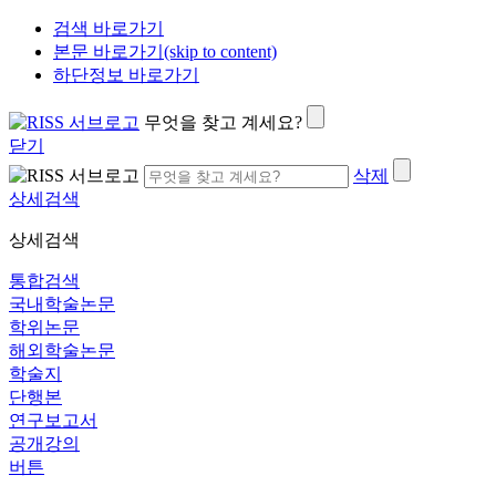
검색 바로가기
본문 바로가기(skip to content)
하단정보 바로가기
무엇을 찾고 계세요?
닫기
삭제
상세검색
상세검색
통합검색
국내학술논문
학위논문
해외학술논문
학술지
단행본
연구보고서
공개강의
버튼