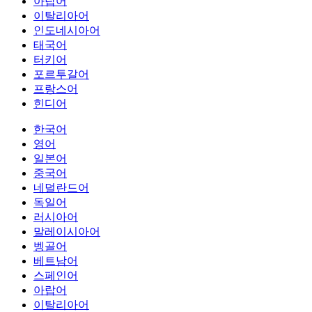
아랍어
이탈리아어
인도네시아어
태국어
터키어
포르투갈어
프랑스어
힌디어
한국어
영어
일본어
중국어
네덜란드어
독일어
러시아어
말레이시아어
벵골어
베트남어
스페인어
아랍어
이탈리아어