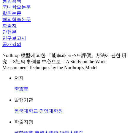
통합검색
국내학술논문
학위논문
해외학술논문
학술지
단행본
연구보고서
공개강의
Northrop 模型에 의한 「能率과 코스트評價」方法에 관한 硏
究 : S社의 事例를 中心으로 = A Study on the Work
Measurement Techniques by the Northrop's Model
저자
李震圭
발행기관
동국대학교 경영대학원
학술지명
經營論叢-東國大學校 經營大學院