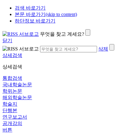
검색 바로가기
본문 바로가기(skip to content)
하단정보 바로가기
무엇을 찾고 계세요?
닫기
삭제
상세검색
상세검색
통합검색
국내학술논문
학위논문
해외학술논문
학술지
단행본
연구보고서
공개강의
버튼