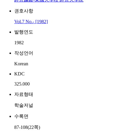
권호사항
Vol.7 No.- [1982]
발행연도
1982
작성언어
Korean
KDC
325.000
자료형태
학술저널
수록면
87-108(22쪽)