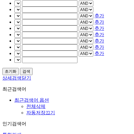
추가
추가
추가
추가
추가
추가
추가
상세검색닫기
최근검색어
최근검색어 옵션
전체삭제
자동저장끄기
인기검색어