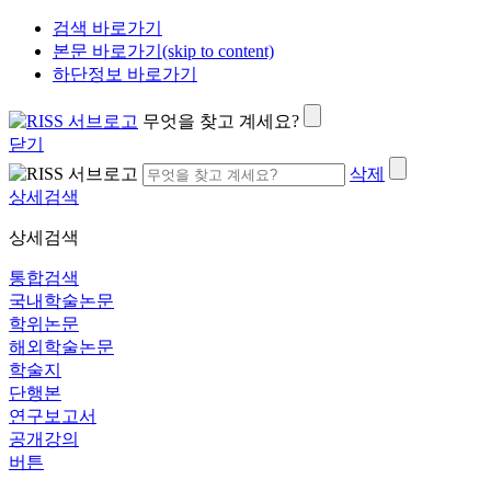
검색 바로가기
본문 바로가기(skip to content)
하단정보 바로가기
무엇을 찾고 계세요?
닫기
삭제
상세검색
상세검색
통합검색
국내학술논문
학위논문
해외학술논문
학술지
단행본
연구보고서
공개강의
버튼