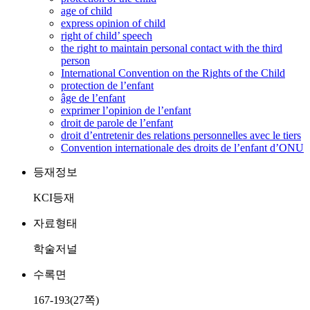
age of child
express opinion of child
right of child’ speech
the right to maintain personal contact with the third
person
International Convention on the Rights of the Child
protection de l’enfant
âge de l’enfant
exprimer l’opinion de l’enfant
droit de parole de l’enfant
droit d’entretenir des relations personnelles avec le tiers
Convention internationale des droits de l’enfant d’ONU
등재정보
KCI등재
자료형태
학술저널
수록면
167-193(27쪽)