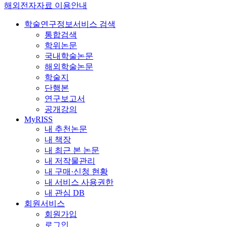
해외전자자료 이용안내
학술연구정보서비스 검색
통합검색
학위논문
국내학술논문
해외학술논문
학술지
단행본
연구보고서
공개강의
MyRISS
내 추천논문
내 책장
내 최근 본 논문
내 저작물관리
내 구매·신청 현황
내 서비스 사용권한
내 관심 DB
회원서비스
회원가입
로그인