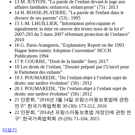
13 M. JUSTON, "La parole de l’enfant devant le juge aux
affaires familiales: enfant-roi, enfant-proie" (75) : 2013
14 H. BOSSE-PLATIERE, "La parole de l'enfant dans le
divorce de ses parents" (53) : 1995
15 J.-M. LHUILLIER, "Information préoccupante et
signalement: la mise en oeuvre des textes issus de la loi n°
2007-293 du 5 mars 2007 réformant protection de l’enfance"
2010
16 G. Parra-Aranguren, "Explanatory Report on the 1993
Hague Intercountry Adoption Convention" HCCH
Publications 1994
17 P. COURBE, "Droit de la famille" Sirey 2017
18 Les droits de l’enfant, "Dossier préparé par l’Unicef pour
le Parlement des enfants"
19 J. POUMAREDE, "De l’enfant-objet à l’enfant sujet de
droits: une tardive évolution" (50) : 2012
20 J. POUMAREDE, "De l’enfant-objet à l’enfant sujet de
droits: une tardive évolution" (50) : 2012
21 안문희, "2016년 3월 14일 프랑스아동보호법에 관한
연구" 한국가족법학회 30 (30): 173-212, 2016
22 안문희, "2014년 프랑스아동보호법 개정안에 관한 연
구" 한국가족법학회 29 (29): 71-104, 2015
더보기