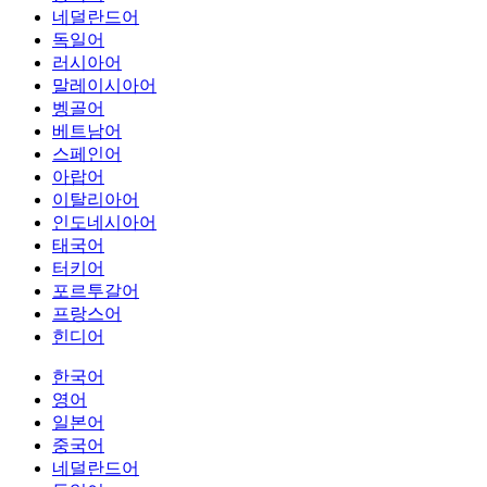
네덜란드어
독일어
러시아어
말레이시아어
벵골어
베트남어
스페인어
아랍어
이탈리아어
인도네시아어
태국어
터키어
포르투갈어
프랑스어
힌디어
한국어
영어
일본어
중국어
네덜란드어