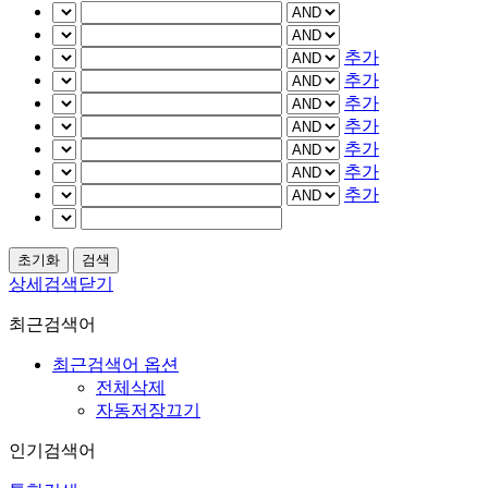
추가
추가
추가
추가
추가
추가
추가
상세검색닫기
최근검색어
최근검색어 옵션
전체삭제
자동저장끄기
인기검색어