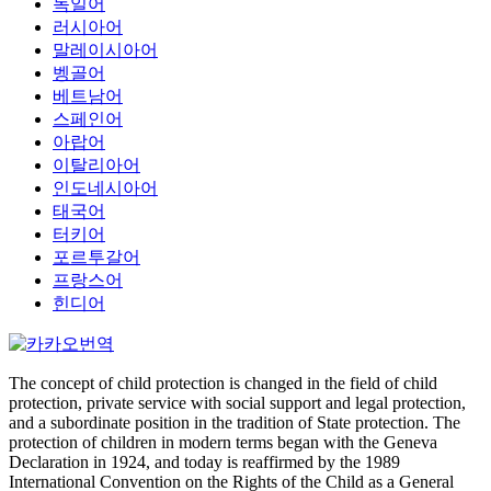
독일어
러시아어
말레이시아어
벵골어
베트남어
스페인어
아랍어
이탈리아어
인도네시아어
태국어
터키어
포르투갈어
프랑스어
힌디어
The concept of child protection is changed in the field of child
protection, private service with social support and legal protection,
and a subordinate position in the tradition of State protection. The
protection of children in modern terms began with the Geneva
Declaration in 1924, and today is reaffirmed by the 1989
International Convention on the Rights of the Child as a General