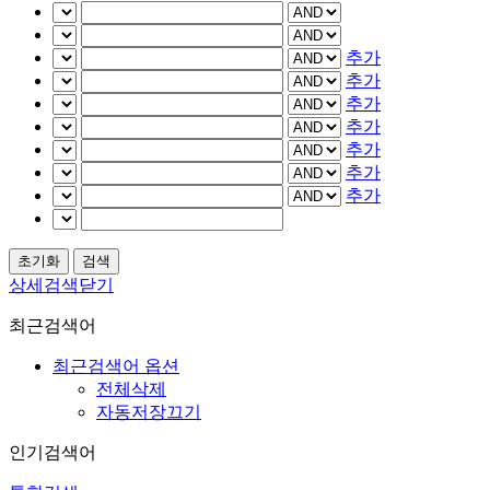
추가
추가
추가
추가
추가
추가
추가
상세검색닫기
최근검색어
최근검색어 옵션
전체삭제
자동저장끄기
인기검색어