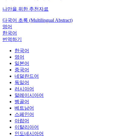
나만을 위한 추천자료
다국어 초록 (Multilingual Abstract)
영어
한국어
번역하기
한국어
영어
일본어
중국어
네덜란드어
독일어
러시아어
말레이시아어
벵골어
베트남어
스페인어
아랍어
이탈리아어
인도네시아어