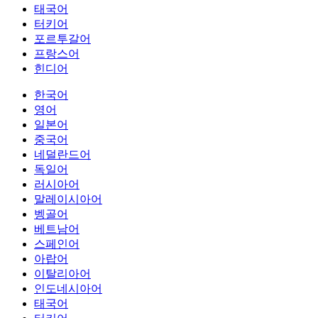
태국어
터키어
포르투갈어
프랑스어
힌디어
한국어
영어
일본어
중국어
네덜란드어
독일어
러시아어
말레이시아어
벵골어
베트남어
스페인어
아랍어
이탈리아어
인도네시아어
태국어