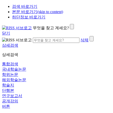
검색 바로가기
본문 바로가기(skip to content)
하단정보 바로가기
무엇을 찾고 계세요?
닫기
삭제
상세검색
상세검색
통합검색
국내학술논문
학위논문
해외학술논문
학술지
단행본
연구보고서
공개강의
버튼