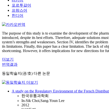
터키어
포르투갈어
프랑스어
힌디어
The purpose of this study is to examine the development of the pharm
introduced, despite its best efforts. Therefore, adequate solutions must
system’s strengths and weaknesses. Section IV, identifies the proble
its limitations. Finally, this paper has a clear limitation. The lack of
shortcoming. However, it offers implications for new directions for fu
더보기
번역결과
동일학술지(권/호) 다른 논문
A study on the Regulatory Environment of the French Distribut
한국유통과학회
In-Sik Choi,Sang-Youn Lee
2012