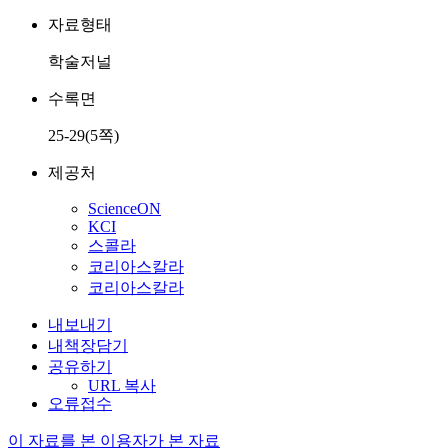
자료형태
학술저널
수록면
25-29(5쪽)
제공처
ScienceON
KCI
스콜라
코리아스칼라
코리아스칼라
내보내기
내책장담기
공유하기
URL 복사
오류접수
이 자료를 본 이용자가 본 자료