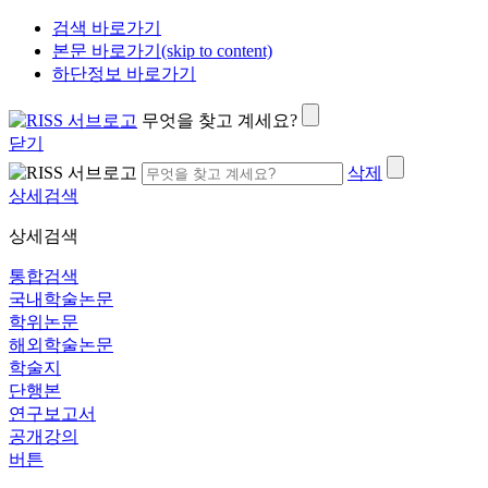
검색 바로가기
본문 바로가기(skip to content)
하단정보 바로가기
무엇을 찾고 계세요?
닫기
삭제
상세검색
상세검색
통합검색
국내학술논문
학위논문
해외학술논문
학술지
단행본
연구보고서
공개강의
버튼