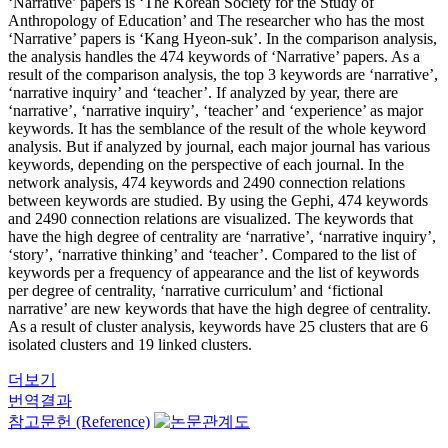
‘Narrative’ papers is ‘The Korean Society for the Study of
Anthropology of Education’ and The researcher who has the most
‘Narrative’ papers is ‘Kang Hyeon-suk’. In the comparison analysis,
the analysis handles the 474 keywords of ‘Narrative’ papers. As a
result of the comparison analysis, the top 3 keywords are ‘narrative’,
‘narrative inquiry’ and ‘teacher’. If analyzed by year, there are
‘narrative’, ‘narrative inquiry’, ‘teacher’ and ‘experience’ as major
keywords. It has the semblance of the result of the whole keyword
analysis. But if analyzed by journal, each major journal has various
keywords, depending on the perspective of each journal. In the
network analysis, 474 keywords and 2490 connection relations
between keywords are studied. By using the Gephi, 474 keywords
and 2490 connection relations are visualized. The keywords that
have the high degree of centrality are ‘narrative’, ‘narrative inquiry’,
‘story’, ‘narrative thinking’ and ‘teacher’. Compared to the list of
keywords per a frequency of appearance and the list of keywords
per degree of centrality, ‘narrative curriculum’ and ‘fictional
narrative’ are new keywords that have the high degree of centrality.
As a result of cluster analysis, keywords have 25 clusters that are 6
isolated clusters and 19 linked clusters.
더보기
번역결과
참고문헌 (Reference)