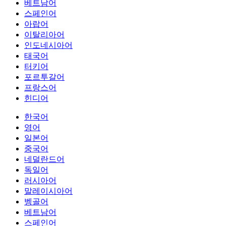
베트남어
스페인어
아랍어
이탈리아어
인도네시아어
태국어
터키어
포르투갈어
프랑스어
힌디어
한국어
영어
일본어
중국어
네덜란드어
독일어
러시아어
말레이시아어
벵골어
베트남어
스페인어