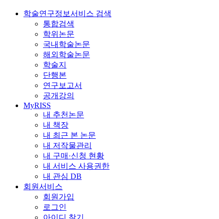
학술연구정보서비스 검색
통합검색
학위논문
국내학술논문
해외학술논문
학술지
단행본
연구보고서
공개강의
MyRISS
내 추천논문
내 책장
내 최근 본 논문
내 저작물관리
내 구매·신청 현황
내 서비스 사용권한
내 관심 DB
회원서비스
회원가입
로그인
아이디 찾기