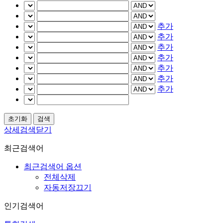
추가
추가
추가
추가
추가
추가
추가
상세검색닫기
최근검색어
최근검색어 옵션
전체삭제
자동저장끄기
인기검색어