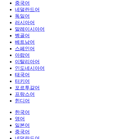
중국어
네덜란드어
독일어
러시아어
말레이시아어
벵골어
베트남어
스페인어
아랍어
이탈리아어
인도네시아어
태국어
터키어
포르투갈어
프랑스어
힌디어
한국어
영어
일본어
중국어
네덜란드어