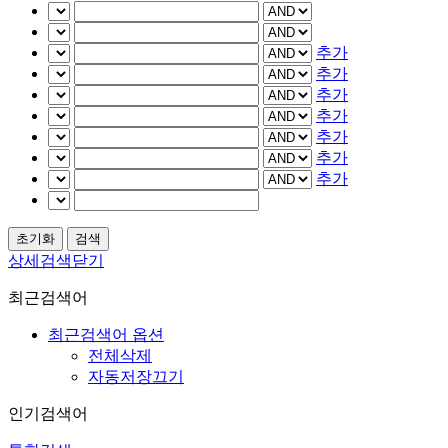
추가
추가
추가
추가
추가
추가
추가
상세검색닫기
최근검색어
최근검색어 옵션
전체삭제
자동저장끄기
인기검색어