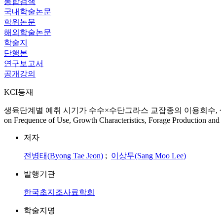
통합검색
국내학술논문
학위논문
해외학술논문
학술지
단행본
연구보고서
공개강의
KCI등재
생육단계별 예취 시기가 수수×수단그라스 교잡종의 이용회수, 생육특성, 수량 및 조단
on Frequence of Use, Growth Characteristics, Forage Production and
저자
전병태(Byong Tae Jeon)
;
이상무(Sang Moo Lee)
발행기관
한국초지조사료학회
학술지명