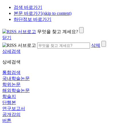
검색 바로가기
본문 바로가기(skip to content)
하단정보 바로가기
무엇을 찾고 계세요?
닫기
삭제
상세검색
상세검색
통합검색
국내학술논문
학위논문
해외학술논문
학술지
단행본
연구보고서
공개강의
버튼