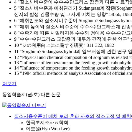
4 "질소시비수준이 수수-수단그라스 잡종과 다른 사료작물의 저장
5 "질소시비수준과 예취관리가 Sudangrass계 잡종[Sorgh
신지의 발생 건물수량 및 고사에 미치는 영향" 58-66, 1983
6 "예취빈도와 질소시비수준이 Sorghum×Sudangrass hyb
7 "예취 높이와 질소시비수준이 수수×수단그라스계 잡종의 생
8 "수확기에 따른 사일리지용 수수와 청예용 수수-수단그라스 교잡
9 "수수×수단그라스 교잡종과 대두와 간작에 관한 연구" pp 13
10 "ジの利用向上にに關する硏究" 311-322, 1982
11 "Sorghum×Sudangrass hybrid의 입모저장에 관한
12 "Physical and chemical composition of sorghum as related t
13 "Influence of temperature on the feeding growth cabonhydrat
14 "Influence of temperature on the feeding growth cabonhydrat
15 "1984 official methods of analysis Association of official an
더보기
동일학술지(권/호) 다른 논문
질소시용수준이 베치-보리 혼파 사초의 질소고정 및 베치
한국초지조사료학회
이효원(Hyo Won Lee)