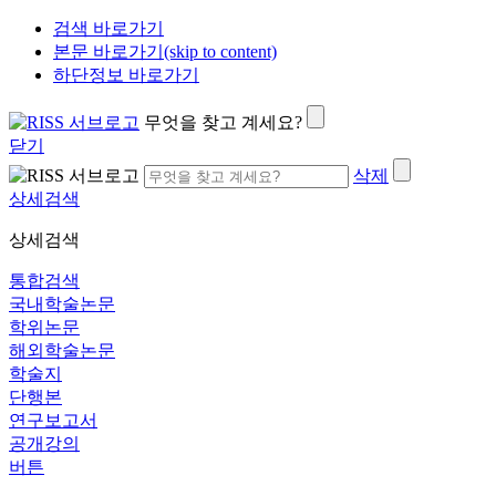
검색 바로가기
본문 바로가기(skip to content)
하단정보 바로가기
무엇을 찾고 계세요?
닫기
삭제
상세검색
상세검색
통합검색
국내학술논문
학위논문
해외학술논문
학술지
단행본
연구보고서
공개강의
버튼