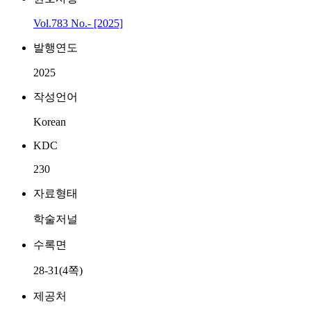
Vol.783 No.- [2025]
발행연도
2025
작성언어
Korean
KDC
230
자료형태
학술저널
수록면
28-31(4쪽)
제공처