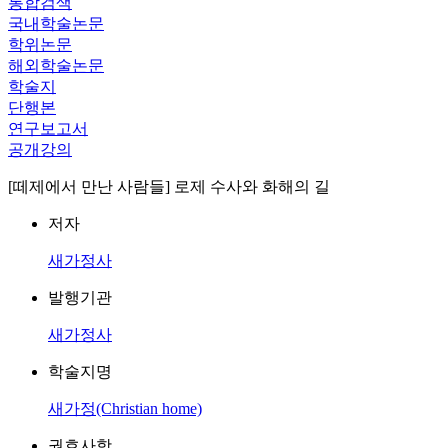
통합검색
국내학술논문
학위논문
해외학술논문
학술지
단행본
연구보고서
공개강의
[떼제에서 만난 사람들] 로제 수사와 화해의 길
저자
새가정사
발행기관
새가정사
학술지명
새가정(Christian home)
권호사항