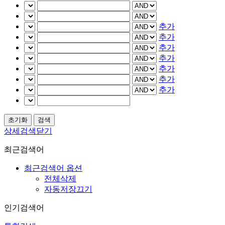
추가
추가
추가
추가
추가
추가
추가
상세검색닫기
최근검색어
최근검색어 옵션
전체삭제
자동저장끄기
인기검색어