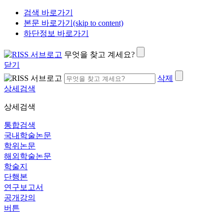
검색 바로가기
본문 바로가기(skip to content)
하단정보 바로가기
무엇을 찾고 계세요?
닫기
삭제
상세검색
상세검색
통합검색
국내학술논문
학위논문
해외학술논문
학술지
단행본
연구보고서
공개강의
버튼