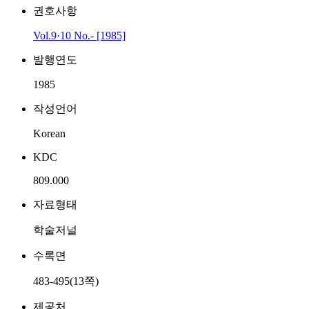
권호사항
Vol.9·10 No.- [1985]
발행연도
1985
작성언어
Korean
KDC
809.000
자료형태
학술저널
수록면
483-495(13쪽)
제공처