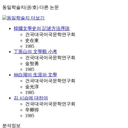
동일학술지(권/호) 다른 논문
韓國文學史의 記述方法序說
건국대국어국문학연구회
史在東
1985
丁茶山의 文學觀 小考
건국대국어국문학연구회
金智勇
1985
林白湖의 生涯와 文學
건국대국어국문학연구회
金光淳
1985
김 시습에 대하여
건국대국어국문학연구회
辛卿得
1985
분석정보