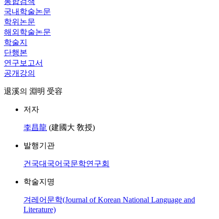
통합검색
국내학술논문
학위논문
해외학술논문
학술지
단행본
연구보고서
공개강의
退溪의 淵明 受容
저자
李昌龍
(建國大 敎授)
발행기관
건국대국어국문학연구회
학술지명
겨레어문학(Journal of Korean National Language and
Literature)