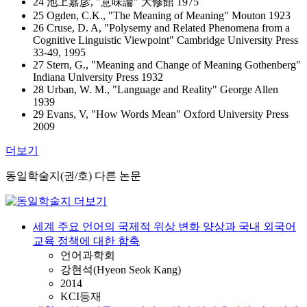
24 池上嘉彦, "意味論" 大修館 1975
25 Ogden, C.K., "The Meaning of Meaning" Mouton 1923
26 Cruse, D. A, "Polysemy and Related Phenomena from a
Cognitive Linguistic Viewpoint" Cambridge University Press
33-49, 1995
27 Stern, G., "Meaning and Change of Meaning Gothenberg"
Indiana University Press 1932
28 Urban, W. M., "Language and Reality" George Allen
1939
29 Evans, V, "How Words Mean" Oxford University Press
2009
더보기
동일학술지(권/호) 다른 논문
세계 주요 언어의 국제적 위상 변화 양상과 국내 외국어
교육 정책에 대한 함축
언어과학회
강현석(Hyeon Seok Kang)
2014
KCI등재