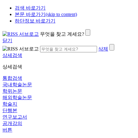
검색 바로가기
본문 바로가기(skip to content)
하단정보 바로가기
무엇을 찾고 계세요?
닫기
삭제
상세검색
상세검색
통합검색
국내학술논문
학위논문
해외학술논문
학술지
단행본
연구보고서
공개강의
버튼