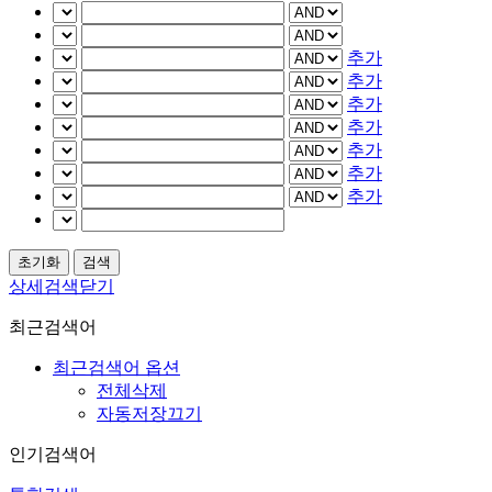
추가
추가
추가
추가
추가
추가
추가
상세검색닫기
최근검색어
최근검색어 옵션
전체삭제
자동저장끄기
인기검색어