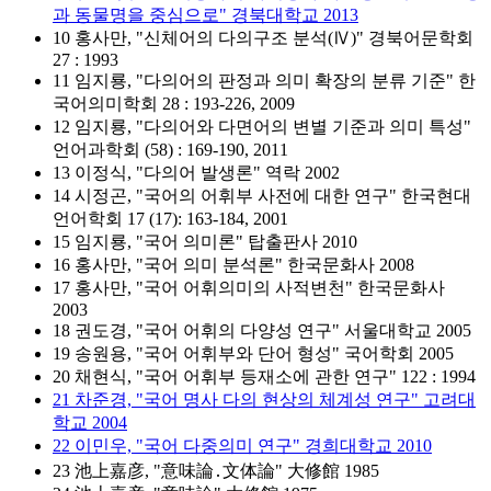
과 동물명을 중심으로" 경북대학교 2013
10 홍사만, "신체어의 다의구조 분석(Ⅳ)" 경북어문학회
27 : 1993
11 임지룡, "다의어의 판정과 의미 확장의 분류 기준" 한
국어의미학회 28 : 193-226, 2009
12 임지룡, "다의어와 다면어의 변별 기준과 의미 특성"
언어과학회 (58) : 169-190, 2011
13 이정식, "다의어 발생론" 역락 2002
14 시정곤, "국어의 어휘부 사전에 대한 연구" 한국현대
언어학회 17 (17): 163-184, 2001
15 임지룡, "국어 의미론" 탑출판사 2010
16 홍사만, "국어 의미 분석론" 한국문화사 2008
17 홍사만, "국어 어휘의미의 사적변천" 한국문화사
2003
18 권도경, "국어 어휘의 다양성 연구" 서울대학교 2005
19 송원용, "국어 어휘부와 단어 형성" 국어학회 2005
20 채현식, "국어 어휘부 등재소에 관한 연구" 122 : 1994
21 차준경, "국어 명사 다의 현상의 체계성 연구" 고려대
학교 2004
22 이민우, "국어 다중의미 연구" 경희대학교 2010
23 池上嘉彦, "意味論․文体論" 大修館 1985