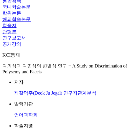
통합검색
국내학술논문
학위논문
해외학술논문
학술지
단행본
연구보고서
공개강의
KCI등재
다의성과 다면성의 변별성 연구 = A Study on Discrimination of
Polysemy and Facets
저자
제갈덕주(Deok Ju Jegal)
연구자관계분석
발행기관
언어과학회
학술지명