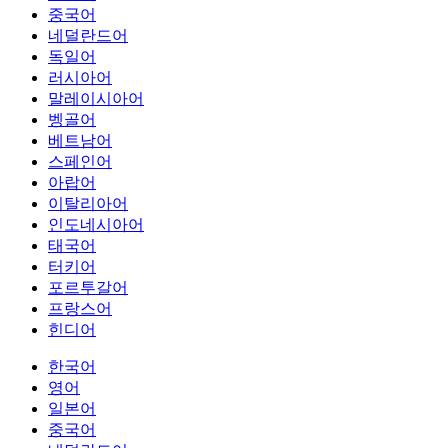
중국어
네덜란드어
독일어
러시아어
말레이시아어
벵골어
베트남어
스페인어
아랍어
이탈리아어
인도네시아어
태국어
터키어
포르투갈어
프랑스어
힌디어
한국어
영어
일본어
중국어