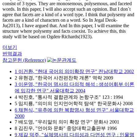
consist of 3 types. They are monosemous, polysemous, and faceted
words. In this paper, I will also accept such an opinion. But I don`t
agree that facets are a kind of a word type. I think that polysemy and
facets are a kind of characters on a word. So In Jegal Deok-
Ju(2013), I have argued that. And In this paper, I will examine the
structure where polysemy and facts coexist. To achieve this, this
study will be based on Ogden·Richards(1923).
더보기
번역결과
참고문헌 (Reference)
1 이건환, "현대 국어의 의미확장 연구" 전남대학교 2002
2 유현경, "한국어 사전편찬학 개론" 역락 2009
3 이운영, "한국어 명사의 다의적 해석 : 생성어휘부 이론
에 입각한 연구" 서울대학교 2004
4 박진호, "통사적 결합관계와 논항구조" 123 : 1994
5 임지룡, "의미의 인지언어학적 탐색" 한국문화사 2008
6 채현식, "유추에 의한 복합명사 형성 연구" 서울대학교
2000
7 배도영, "우리말의 의미 확장 연구" 문화사 2001
8 김진우, "언어와 문화" 중앙대학교출판부 1996
9 제갈 덕주, "실체명사의 다의성과 다면성 연구 : 인물명