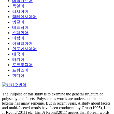
네덜란드어
독일어
러시아어
말레이시아어
벵골어
베트남어
스페인어
아랍어
이탈리아어
인도네시아어
태국어
터키어
포르투갈어
프랑스어
힌디어
The Purpose of this study is to examine the general structure of
polysemy and facets. Polysemous words are understood that one
lexeme has many sememe. But in recent years, A study about facets
and multi-faceted words have been conducted by Cruse(1995), Lim
Ji-Ryong(2011) etc. Lim Ji-Ryong(2011) argues that Korean words