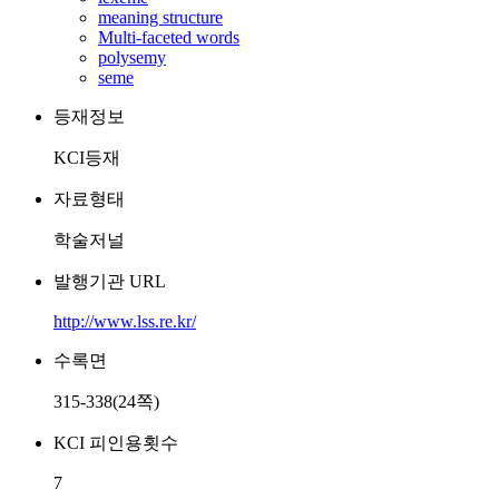
meaning structure
Multi-faceted words
polysemy
seme
등재정보
KCI등재
자료형태
학술저널
발행기관 URL
http://www.lss.re.kr/
수록면
315-338(24쪽)
KCI 피인용횟수
7