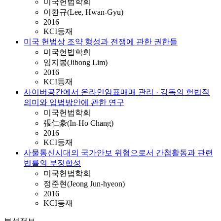
미국헌법학회
이환규(Lee, Hwan-Gyu)
2016
KCI등재
미국 헌법상 조약 형성과 전쟁에 관한 권한들
미국헌법학회
임지봉(Jibong Lim)
2016
KCI등재
사이버공간에서 온라인암표매매 관리 · 감독의 헌법적
의미와 입법방안에 관한 연구
미국헌법학회
張仁豪(In-Ho Chang)
2016
KCI등재
사물통신시대의 국가안보 위협으로서 간첩활동과 관련
법률의 부정합성
미국헌법학회
정준현(Jeong Jun-hyeon)
2016
KCI등재