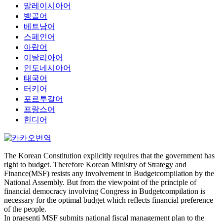
말레이시아어
벵골어
베트남어
스페인어
아랍어
이탈리아어
인도네시아어
태국어
터키어
포르투갈어
프랑스어
힌디어
The Korean Constitution explicitly requires that the government has
right to budget. Therefore Korean Ministry of Strategy and
Finance(MSF) resists any involvement in Budgetcompilation by the
National Assembly. But from the viewpoint of the principle of
financial democracy involving Congress in Budgetcompilation is
necessary for the optimal budget which reflects financial preference
of the people.
In praesenti MSF submits national fiscal management plan to the