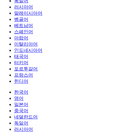
독일어
러시아어
말레이시아어
벵골어
베트남어
스페인어
아랍어
이탈리아어
인도네시아어
태국어
터키어
포르투갈어
프랑스어
힌디어
한국어
영어
일본어
중국어
네덜란드어
독일어
러시아어