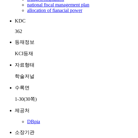
national fiscal management plan
allocation of fianacial power
KDC
362
등재정보
KCI등재
자료형태
학술저널
수록면
1-30(30쪽)
제공처
DBpia
소장기관