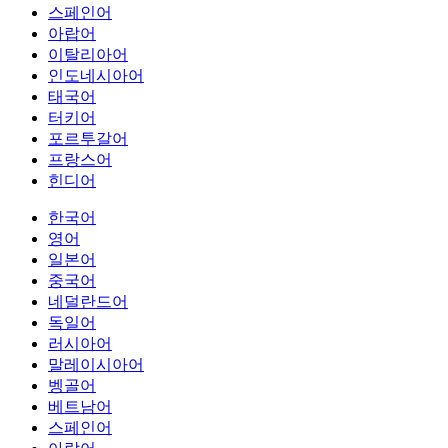
스페인어
아랍어
이탈리아어
인도네시아어
태국어
터키어
포르투갈어
프랑스어
힌디어
한국어
영어
일본어
중국어
네덜란드어
독일어
러시아어
말레이시아어
벵골어
베트남어
스페인어