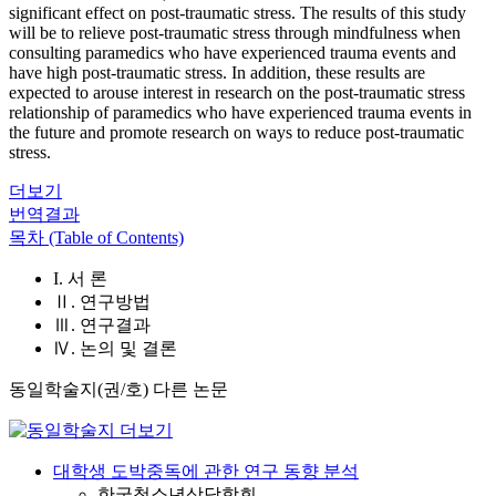
significant effect on post-traumatic stress. The results of this study
will be to relieve post-traumatic stress through mindfulness when
consulting paramedics who have experienced trauma events and
have high post-traumatic stress. In addition, these results are
expected to arouse interest in research on the post-traumatic stress
relationship of paramedics who have experienced trauma events in
the future and promote research on ways to reduce post-traumatic
stress.
더보기
번역결과
목차 (Table of Contents)
I. 서 론
Ⅱ. 연구방법
Ⅲ. 연구결과
Ⅳ. 논의 및 결론
동일학술지(권/호) 다른 논문
대학생 도박중독에 관한 연구 동향 분석
한국청소년상담학회