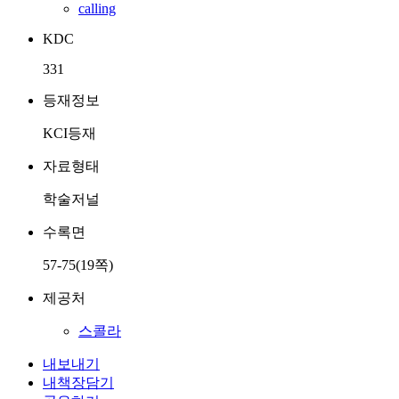
calling
KDC
331
등재정보
KCI등재
자료형태
학술저널
수록면
57-75(19쪽)
제공처
스콜라
내보내기
내책장담기