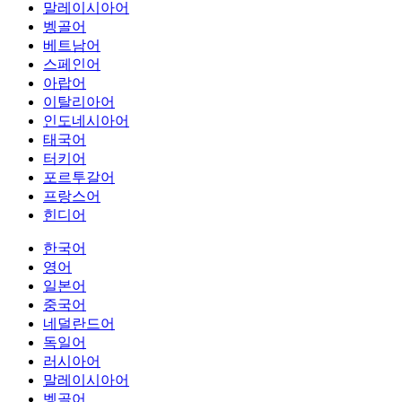
말레이시아어
벵골어
베트남어
스페인어
아랍어
이탈리아어
인도네시아어
태국어
터키어
포르투갈어
프랑스어
힌디어
한국어
영어
일본어
중국어
네덜란드어
독일어
러시아어
말레이시아어
벵골어