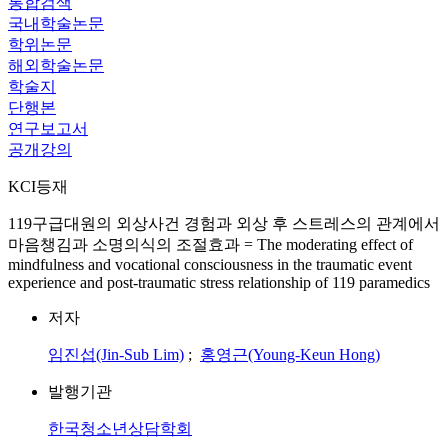
통합검색
국내학술논문
학위논문
해외학술논문
학술지
단행본
연구보고서
공개강의
KCI등재
119구급대원의 외상사건 경험과 외상 후 스트레스의 관계에서
마음챙김과 소명의식의 조절효과 = The moderating effect of
mindfulness and vocational consciousness in the traumatic event
experience and post-traumatic stress relationship of 119 paramedics
저자
임진섭(Jin-Sub Lim)
;
홍영근(Young-Keun Hong)
발행기관
한국청소년상담학회