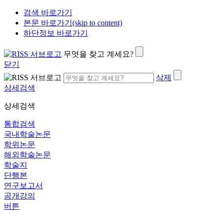
검색 바로가기
본문 바로가기(skip to content)
하단정보 바로가기
무엇을 찾고 계세요?
닫기
삭제
상세검색
상세검색
통합검색
국내학술논문
학위논문
해외학술논문
학술지
단행본
연구보고서
공개강의
버튼