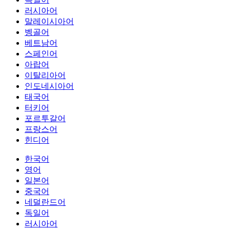
러시아어
말레이시아어
벵골어
베트남어
스페인어
아랍어
이탈리아어
인도네시아어
태국어
터키어
포르투갈어
프랑스어
힌디어
한국어
영어
일본어
중국어
네덜란드어
독일어
러시아어