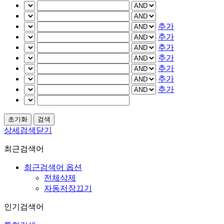
추가
추가
추가
추가
추가
추가
추가
상세검색닫기
최근검색어
최근검색어 옵션
전체삭제
자동저장끄기
인기검색어