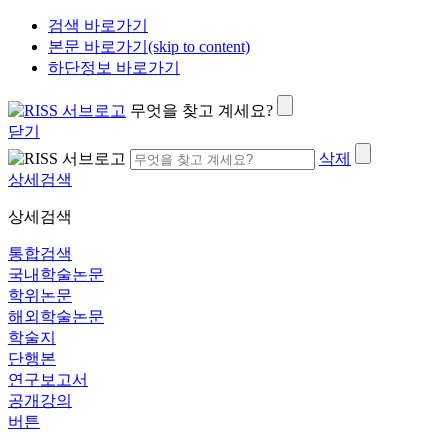
검색 바로가기
본문 바로가기(skip to content)
하단정보 바로가기
무엇을 찾고 계세요?
닫기
삭제
상세검색
상세검색
통합검색
국내학술논문
학위논문
해외학술논문
학술지
단행본
연구보고서
공개강의
버튼