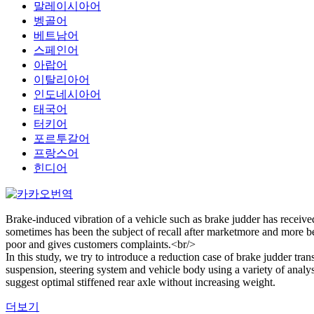
말레이시아어
벵골어
베트남어
스페인어
아랍어
이탈리아어
인도네시아어
태국어
터키어
포르투갈어
프랑스어
힌디어
Brake-induced vibration of a vehicle such as brake judder has receive
sometimes has been the subject of recall after marketmore and more 
poor and gives customers complaints.<br/>
In this study, we try to introduce a reduction case of brake judder tra
suspension, steering system and vehicle body using a variety of analy
suggest optimal stiffened rear axle without increasing weight.
더보기