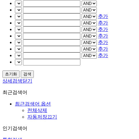
추가
추가
추가
추가
추가
추가
추가
상세검색닫기
최근검색어
최근검색어 옵션
전체삭제
자동저장끄기
인기검색어