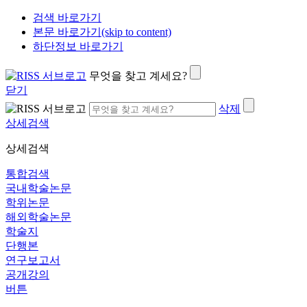
검색 바로가기
본문 바로가기(skip to content)
하단정보 바로가기
무엇을 찾고 계세요?
닫기
삭제
상세검색
상세검색
통합검색
국내학술논문
학위논문
해외학술논문
학술지
단행본
연구보고서
공개강의
버튼