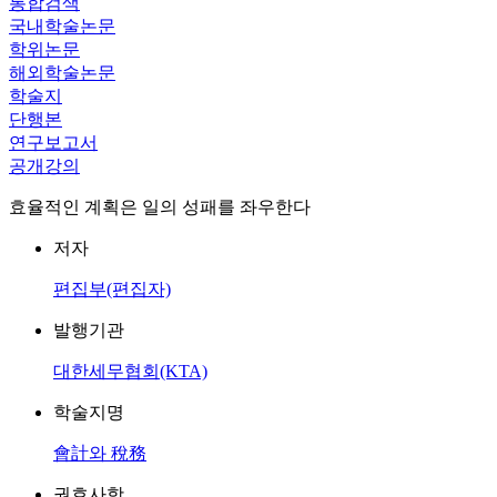
통합검색
국내학술논문
학위논문
해외학술논문
학술지
단행본
연구보고서
공개강의
효율적인 계획은 일의 성패를 좌우한다
저자
편집부(편집자)
발행기관
대한세무협회(KTA)
학술지명
會計와 稅務
권호사항